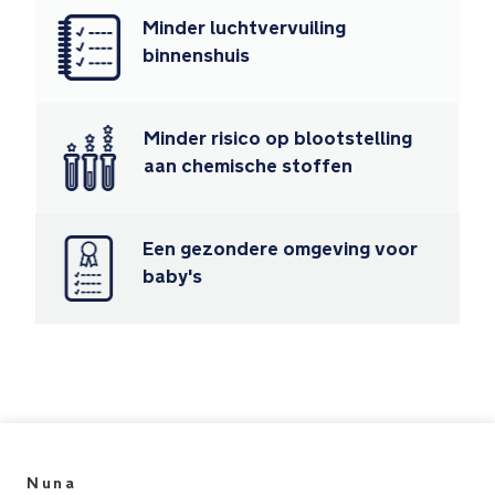
Aanbevolen
Minder luchtvervuiling
gebruik:
binnenshuis
Lengte
van
Minder risico op blootstelling
het
aan chemische stoffen
kind:
100–
150
Een gezondere omgeving voor
cm
baby's
Voldoet
aan
de
Europese
norm:
ECE
R129/03
Fabrieksgecertificeerd
Nuna
ISO