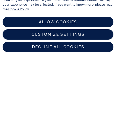
persoonlijke gegevens verwerken
.
cm
your experience may be affected. If you want to know more, please read
the
Cookie Policy
ALLOW COOKIES
CUSTOMIZE SETTINGS
DECLINE ALL COOKIES
NETHERLANDS
Zoek een erkende Nuna-dealer
Copyright © 2026 Nuna Intl BV All rights reserved. Nuna International
B.V. Groenmarktkade 5 H, 1016 TA, Amsterdam, The Netherlands.