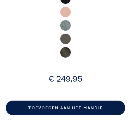
afbeeldingen-
gallerij
vanaf
€ 249,95
TOEVOEGEN AAN HET MANDJE