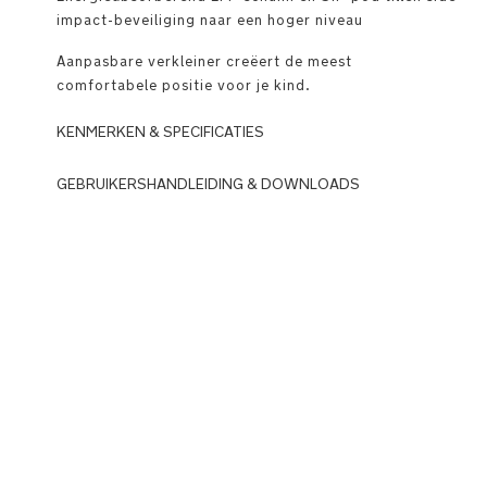
impact-beveiliging naar een hoger niveau
Aanpasbare verkleiner creëert de meest
comfortabele positie voor je kind.
KENMERKEN & SPECIFICATIES
GEBRUIKERSHANDLEIDING & DOWNLOADS
4
sterren
DOWNLOADS
bij
N
de
u
ADAC-
n
autostoeltjestest
a
05/2023
_
A
Winnaar
A
Europese
C
Product
El
Design
x