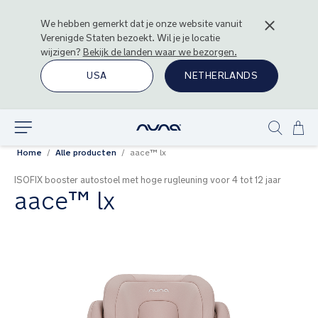
We hebben gemerkt dat je onze website vanuit
Verenigde Staten
bezoekt. Wil je je locatie
wijzigen?
Bekijk de landen waar we bezorgen.
USA
NETHERLANDS
Ga
Ontdek
Show
naa
Home
Alle producten
aace™ lx
search
de
inh
ISOFIX booster autostoel met hoge rugleuning voor 4 tot 12 jaar
aace™ lx
Ga
naar
het
einde
van
de
afbeeldingen-