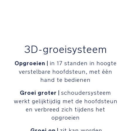
verminderen.
3D-
groeisysteem:
Opgroeien
|
in
3D-groeisysteem
17
standen
Opgroeien |
in 17 standen in hoogte
in
verstelbare hoofdsteun, met één
hoogte
verstelbare
hand te bedienen
hoofdsteun,
met
Groei groter |
schoudersysteem
één
werkt gelijktijdig met de hoofdsteun
hand
en verbreed zich tijdens het
te
bedienen
opgroeien
Groei op |
zit kan worden