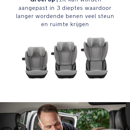
3D-
groeisysteem:
aangepast in 3 dieptes waardoor
Groei
langer wordende benen veel steun
groter
en ruimte krijgen
|
schoudersysteem
werkt
gelijktijdig
met
de
hoofdsteun
en
verbreed
zich
tijdens
het
opgroeien
3D-
groeisysteem: