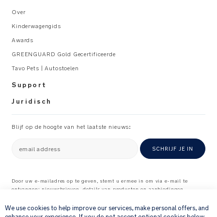
14001,
Over
ISO
Kinderwagengids
9001,
OHSAS
Awards
18001
GREENGUARD Gold Gecertificeerde
Tavo Pets | Autostoelen
Gewicht:
Support
6.7
kg
Juridisch
AFMETINGEN: L
43-
Blijf op de hoogte van het laatste nieuws:
70
x
B
email address
SCHRIJF JE IN
45-
57
x
Door uw e-mailadres op te geven, stemt u ermee in om via e-mail te
ontvangen: nieuwsbrieven, details van producten en aanbiedingen
×
H
waarvan wij denken dat ze interessant voor u kunnen zijn, en
64-
feedbackverzoeken over producten en diensten die u bij ons hebt gekocht.
We use cookies to help improve our services, make personal offers, and
85
Raadpleeg onze
Privacyverklaring
voor meer informatie over hoe wij uw
enhance your experience. If you do not accept optional cookies below,