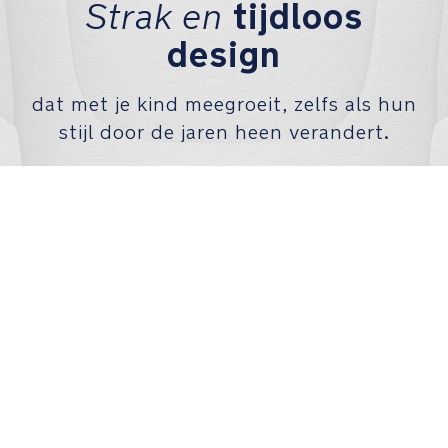
Strak en
tijdloos
Door
het
design
bevestigen
van
de
dat met je kind meegroeit, zelfs als hun
knop
stijl door de jaren heen verandert.
ter
bescherming
bij
zijdelingse
botsingen,
wordt
een
extra
veiligheidszone
gecreeërd
om
je
kind
te