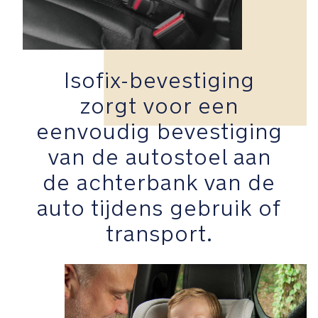
en
gemakkelijk
is
Gekleurde
Isofix-bevestiging
riempadindicatoren
zorgt voor een
helpen
het
eenvoudig bevestiging
risico
op
van de autostoel aan
gebruikersfouten
de achterbank van de
te
verminderen
auto tijdens gebruik of
transport.
Isofix-
bevestiging
zorgt
voor
een
eenvoudig