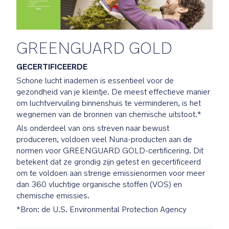
derde
partijen
en
ze
GREENGUARD GOLD
zijn
gecertificeerd
GECERTIFICEERDE
om
niet
Schone lucht inademen is essentieel voor de
bij
gezondheid van je kleintje. De meest effectieve manier
te
om luchtvervuiling binnenshuis te verminderen, is het
dragen
wegnemen van de bronnen van chemische uitstoot.*
aan
Als onderdeel van ons streven naar bewust
luchtverontreiniging
produceren, voldoen veel Nuna-producten aan de
binnenshuis
normen voor GREENGUARD GOLD-certificering. Dit
of
betekent dat ze grondig zijn getest en gecertificeerd
blootstelling
om te voldoen aan strenge emissienormen voor meer
aan
dan 360 vluchtige organische stoffen (VOS) en
chemicaliën
chemische emissies.
*Bron: de U.S. Environmental Protection Agency
PRODUCT
SPECIFICATIES