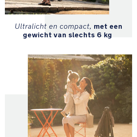
bevestig
eenvoudig
elke
Nuna-
met een
Ultralicht en compact,
kinderstoeltje
gewicht van slechts 6 kg
aan
de
meegeleverde
adapter
Compatibel
met
de
LYTL™
reiswieg
Veiligheid
Snel
los