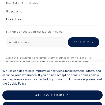
Tavo Pets | Autostoelen
Winnaar
Support
Red
Dot
Juridisch
Award
Blijf op de hoogte van het laatste nieuws:
GREENGUARD
Gold-
email address
SCHRIJF JE IN
gecertificeerd:
Van
producten
Door uw e-mailadres op te geven, stemt u ermee in om via e-mail te
die
ontvangen: nieuwsbrieven, details van producten en aanbiedingen
×
waarvan wij denken dat ze interessant voor u kunnen zijn, en
de
feedbackverzoeken over producten en diensten die u bij ons hebt gekocht.
We use cookies to help improve our services, make personal offers, and
GREENGUARD
Raadpleeg onze
Privacyverklaring
voor meer informatie over hoe wij uw
enhance your experience. If you do not accept optional cookies below,
Gold-
persoonlijke gegevens verwerken
.
your experience may be affected. If you want to know more, please read
certificering
the
Cookie Policy
hebben
behaald
ALLOW COOKIES
is
wetenschappelijk