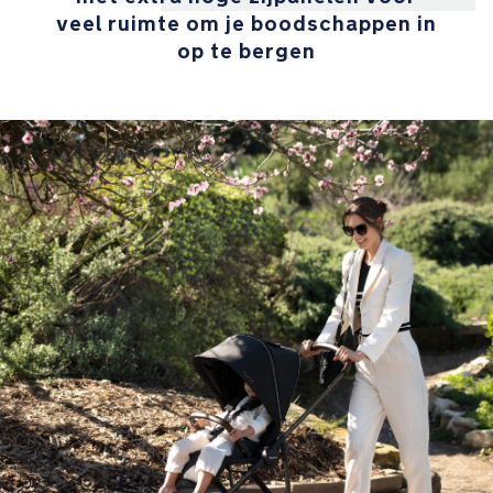
veel ruimte om je boodschappen in
kunstlederen
duwstang
op te bergen
en
veiligheidsbeugel
om
extra
stijlvol
te
wandelen
De
uitschuifbare
kap
met
luchtige
gaasramen
sluit
geruisloos
met
magneten