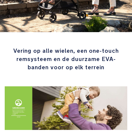
of
kan
worden
afgeritst
Het
zitje
Vering op alle wielen, een one-touch
voor
remsysteem en de duurzame EVA-
alle
seizoenen
banden voor op elk terrein
houdt
je
baby
warm
in
de
winter
en
kan
in