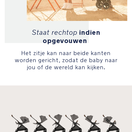
te
maken
vijfpuntsgordel,
eenvoudig
te
indien
Staat rechtop
converteren
opgevouwen
naar
een
Het zitje kan naar beide kanten
driepuntsgordel
worden gericht, zodat de baby naar
jou of de wereld kan kijken.
De
UPF
50+
waterafstotende
kap
heeft
een
groot
kijkvenster
en