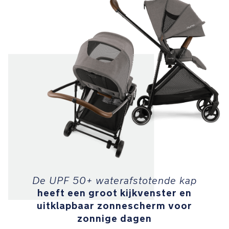
boodschappen
in
op
te
bergen
MagneTech
secure
snap™
is
een
zelfgeleidende
magnetische
gesp
die
automatisch
De UPF 50+ waterafstotende kap
vastklikt
heeft een groot kijkvenster en
uitklapbaar zonnescherm voor
Vering
zonnige dagen
op