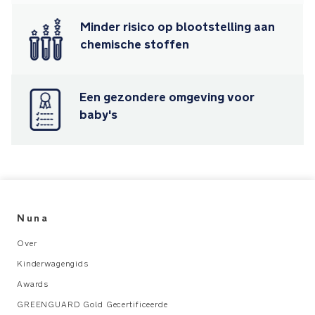
onderweg
Minder risico op blootstelling aan
bent
chemische stoffen
Awards
en
certificeringen
Een gezondere omgeving voor
baby's
Winnaar
iF
Design
Award
2024
Nuna
Winnaar
Europese
Over
Product
Kinderwagengids
Design
Awards
Award
2023
GREENGUARD Gold Gecertificeerde