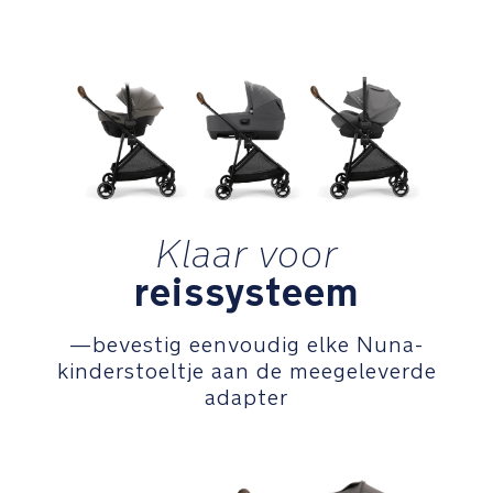
Uitneembaar
inzetstuk
van
biologisch
jersey
Eenvoudig
toegankelijke
Klaar voor
mandje
reissysteem
met
extra
hoge
—bevestig eenvoudig elke Nuna-
zijpanelen
kinderstoeltje aan de meegeleverde
voor
adapter
veel
ruimte
om
je