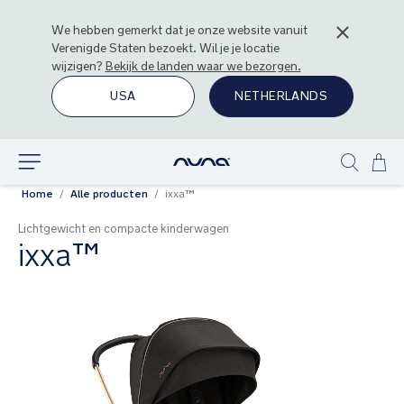
We hebben gemerkt dat je onze website vanuit
Verenigde Staten
bezoekt. Wil je je locatie
wijzigen?
Bekijk de landen waar we bezorgen.
USA
NETHERLANDS
Ga
Ontdek
Show
naa
Home
Alle producten
ixxa™
search
de
inh
Lichtgewicht en compacte kinderwagen
ixxa™
Ga
naar
het
einde
van
de
afbeeldingen-