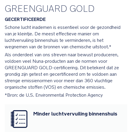
de
GREENGUARD GOLD
zomer
worden
GECERTIFICEERDE
omgevord
Schone lucht inademen is essentieel voor de gezondheid
tot
van je kleintje. De meest effectieve manier om
een
luchtvervuiling binnenshuis te verminderen, is het
luchtig
wegnemen van de bronnen van chemische uitstoot.*
stoeltje
Als onderdeel van ons streven naar bewust produceren,
voldoen veel Nuna-producten aan de normen voor
De
GREENGUARD GOLD-certificering. Dit betekent dat ze
meegeleverde
grondig zijn getest en gecertificeerd om te voldoen aan
regenhoes
strenge emissienormen voor meer dan 360 vluchtige
beschermt
organische stoffen (VOS) en chemische emissies.
je
*Bron: de U.S. Environmental Protection Agency
kindje
tegen
de
Minder luchtvervuiling binnenshuis
elementen
terwijl
je