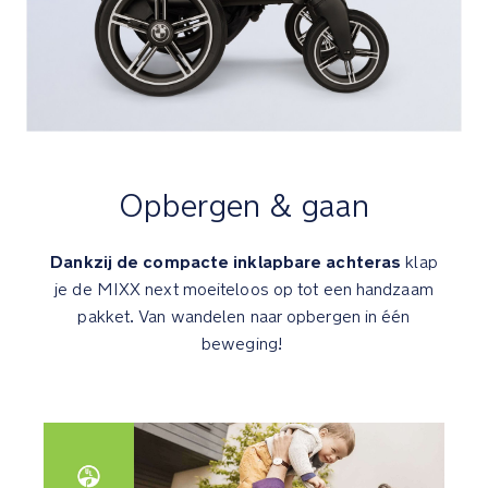
strenge
normen
voor
vluchtige
organische
stoffen
en
chemische
Opbergen & gaan
emissies
Design
Dankzij de compacte inklapbare achteras
klap
features
je de MIXX next moeiteloos op tot een handzaam
van
pakket. Van wandelen naar opbergen in één
de
beweging!
Nuna
x
BMW
collectie
Element: