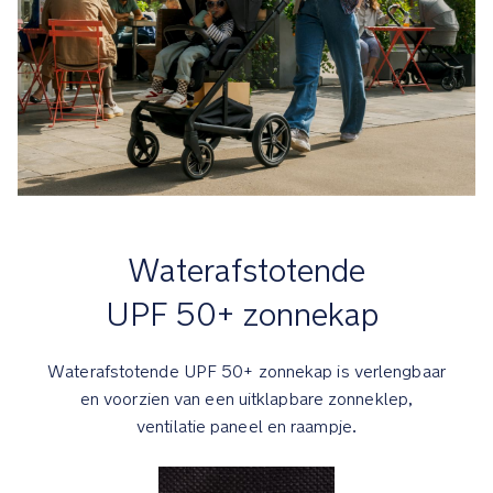
inclusief
geheim
ritsvak
Opbergvak
voor
jouw
mobiel,
sleutels
of
doekjes
Waterafstotende
in
UPF 50+ zonnekap
de
rugleuning
Waterafstotende UPF 50+ zonnekap is verlengbaar
Awards
en
en voorzien van een uitklapbare zonneklep,
certificeringen
ventilatie paneel en raampje.
Red