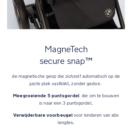
te
beschermen
tegen
de
weerselementen
Luxe
MagneTech
details
secure snap™
Sterke,
met
de magnetische gesp die zichzelf automatisch op de
schuimgevulde
juiste plek vastklikt, zonder gedoe.
wielen
die
Meegroeiende 5 puntsgordel
die om te bouwen
klaar
is naar een 3 puntsgordel.
zijn
voor
Verwijderbare voorbeugel
voor kinderen van alle
elk
lengtes.
terrein