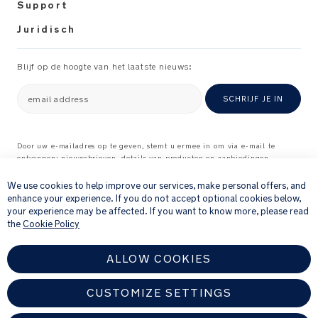
PRODUCT
Support
SPECIFICATIES
Juridisch
Aanbevolen
gebruik:
Blijf op de hoogte van het laatste nieuws:
Geboorte
email address
SCHRIJF JE IN
tot
22
kg
Door uw e-mailadres op te geven, stemt u ermee in om via e-mail te
ontvangen: nieuwsbrieven, details van producten en aanbiedingen
×
Voldoet
waarvan wij denken dat ze interessant voor u kunnen zijn, en
feedbackverzoeken over producten en diensten die u bij ons hebt gekocht.
We use cookies to help improve our services, make personal offers, and
aan
Raadpleeg onze
Privacyverklaring
voor meer informatie over hoe wij uw
enhance your experience. If you do not accept optional cookies below,
Europese
persoonlijke gegevens verwerken
.
your experience may be affected. If you want to know more, please read
norm:
the
Cookie Policy
EN
1888
ALLOW COOKIES
Fabriek
is
CUSTOMIZE SETTINGS
ISO
14001,