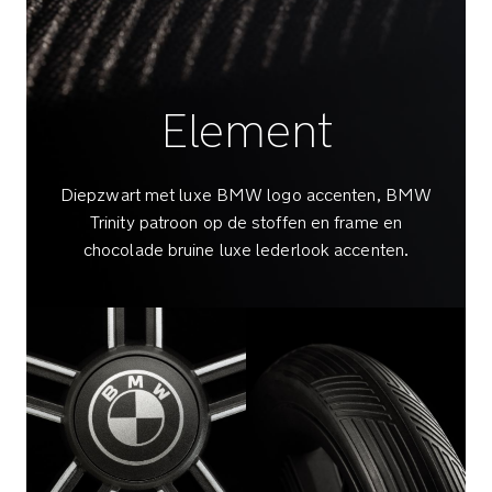
bedienen
Afneembare
voorbeugel
Element
geschikt
voor
verschillende
lengtes
Diepzwart met luxe BMW logo accenten, BMW
Trinity patroon op de stoffen en frame en
Rugleuning
chocolade bruine luxe lederlook accenten.
is
één
hand
in
vijf
standen
te
verstellen