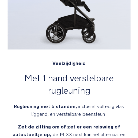
wandeling
Compact
inklapbare
achteras
voor
een
compacter
ingeklapte
Veelzijdigheid
wagen
Met 1 hand verstelbare
Achterwielen
met
rugleuning
Flex-
vering
Rugleuning met 5 standen,
inclusief volledig vlak
en
liggend, en verstelbare beensteun.
voorwielen
met
Zet de zitting om of zet er een reiswieg of
progressieve
autostoeltje op,
de MIXX next kan het allemaal en
veringstechnologie