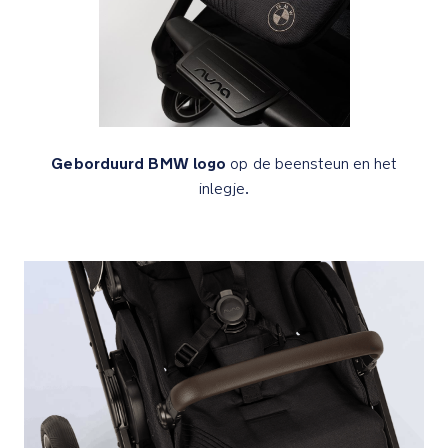
zonneklep,
ventilatiepaneel
en
raampje
Rugleuning
kan
Geborduurd BMW logo
op de beensteun en het
helemaal
plat
inlegje.
voor
dutjes
onderweg
Inclusief
regenhoes
en
beendekje
om
jouw
kindje