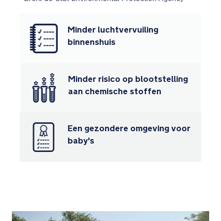
onmisbare
BMW
Trinity
Minder luchtvervuiling
patroon
binnenshuis
in
de
stof
van
Minder risico op blootstelling
de
aan chemische stoffen
stoel
gestikt
Een gezondere omgeving voor
Exclusieve
baby's
wielen
met
het
BMW
Trinity
patroon
en