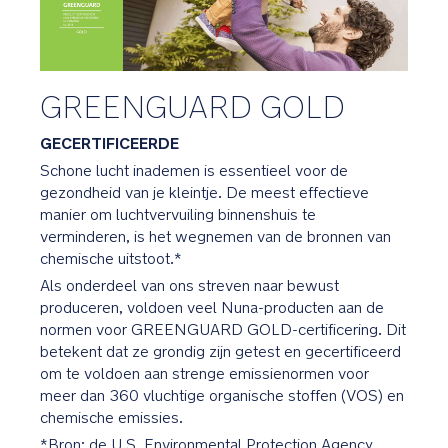
Diepzwarte
stof
met
chocolade
GREENGUARD GOLD
bruine
lederlook
GECERTIFICEERDE
accenten
Schone lucht inademen is essentieel voor de
gezondheid van je kleintje. De meest effectieve
Geborduurd
manier om luchtvervuiling binnenshuis te
BMW
verminderen, is het wegnemen van de bronnen van
logo
chemische uitstoot.*
op
Als onderdeel van ons streven naar bewust
de
produceren, voldoen veel Nuna-producten aan de
beensteun
normen voor GREENGUARD GOLD-certificering. Dit
en
betekent dat ze grondig zijn getest en gecertificeerd
het
om te voldoen aan strenge emissienormen voor
inlegje
meer dan 360 vluchtige organische stoffen (VOS) en
chemische emissies.
Het
*Bron: de U.S. Environmental Protection Agency