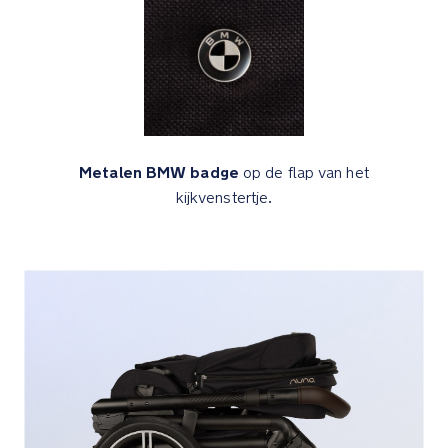
Dot
Product
Design
Winnaar
GREENGUARD
Gold-
Metalen BMW badge
op de flap van het
certificering
kijkvenstertje.
betekent
dat
het
grondig
is
getest
en
gecertificeerd
om
te
voldoen
aan