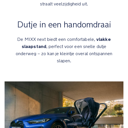
straalt veelzijdigheid uit.
Veiligheid
Dutje in een handomdraai
MagneTech
secure
snap,
vlakke
De MIXX next biedt een comfortabele,
de
slaapstand
, perfect voor een snelle dutje
zelfzoekende
onderweg – zo kan je kleintje overal ontspannen
magnetische
slapen.
gordel
die
automatisch
vastklikt
Meegroeiende
5-
puntsgordel
die
omgebouwd
kan