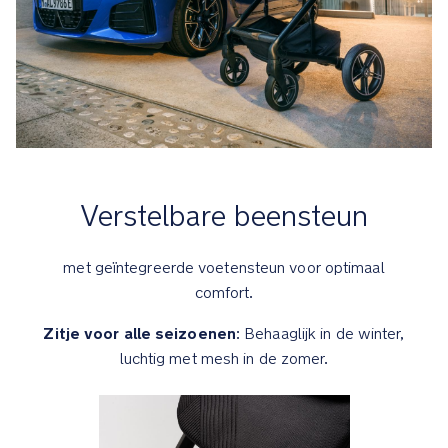
worden
tot
3-
puntsgordel
Comfort
Waterafstotende
Verstelbare beensteun
UPF
50+
zonnekap
met geïntegreerde voetensteun voor optimaal
is
comfort.
te
vergroten
Zitje voor alle seizoenen
: Behaaglijk in de winter,
en
luchtig met mesh in de zomer.
voorzien
van
een
uitklapbare