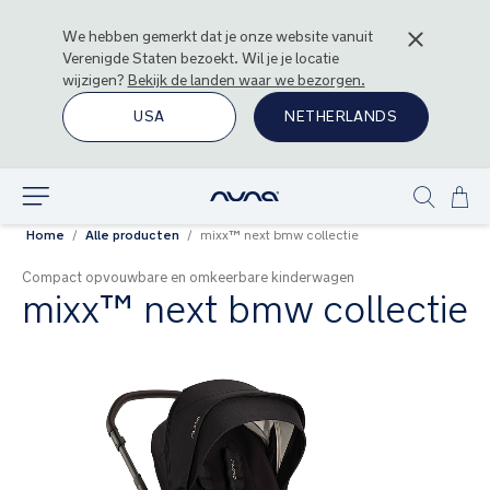
We hebben gemerkt dat je onze website vanuit
Verenigde Staten
bezoekt. Wil je je locatie
wijzigen?
Bekijk de landen waar we bezorgen.
USA
NETHERLANDS
Ga
Ontdek
Show
naa
Home
Alle producten
mixx™ next bmw collectie
search
de
inh
Compact opvouwbare en omkeerbare kinderwagen
mixx™ next bmw collectie
Ga
naar
het
einde
van
de
afbeeldingen-