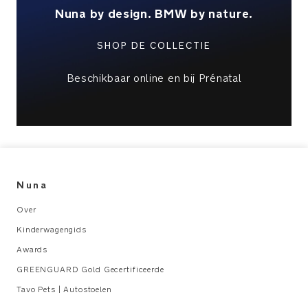
BMW
Nuna by design. BMW by nature.
badge
op
SHOP DE COLLECTIE
de
flap
Beschikbaar online en bij Prénatal
van
het
kijkvenstertje
Te
gebruiken
met
Nuna
de
exclusieve
Over
MIXX
Kinderwagengids
next
Awards
reiswieg
in
GREENGUARD Gold Gecertificeerde
Element
Tavo Pets | Autostoelen