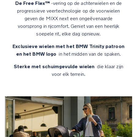
Vier-
De Free Flex™
-vering op de achterwielen en de
seizoenen
progressieve veertechnologie op de voorwielen
bekleding
geven de MIXX next een ongeëvenaarde
houdt
voorsprong in rijcomfort. Geniet van een heerlijk
de
soepele rit, elke dag opnieuw.
baby
warm
Exclusieve wielen met het BMW Trinity patroon
in
en het BMW logo
in het midden van de spaken.
de
winter
Sterke met schuimgevulde wielen
die klaar zijn
en
voor elk terrein.
koel
in
de
zomer
Mand
met
twee
compartimenten