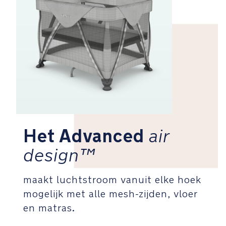
inbegrepen
Met
transporttas
met
goed
handvat
waardoor
dragen
een
fluitje
van
Het Advanced
air
een
design™
cent
wordt
maakt luchtstroom vanuit elke hoek
Winnaar
mogelijk met alle mesh-zijden, vloer
Red
en matras.
Dot
Award