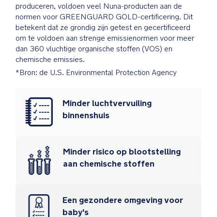
voldoen
produceren, voldoen veel Nuna-producten aan de
aan
normen voor GREENGUARD GOLD-certificering. Dit
enkele
betekent dat ze grondig zijn getest en gecertificeerd
van
om te voldoen aan strenge emissienormen voor meer
's
dan 360 vluchtige organische stoffen (VOS) en
werelds
chemische emissies.
strengste
*Bron: de U.S. Environmental Protection Agency
normen
voor
chemische
Minder luchtvervuiling
emissies
binnenshuis
van
derde
partijen
Minder risico op blootstelling
en
aan chemische stoffen
ze
zijn
gecertificeerd
om
Een gezondere omgeving voor
niet
baby's