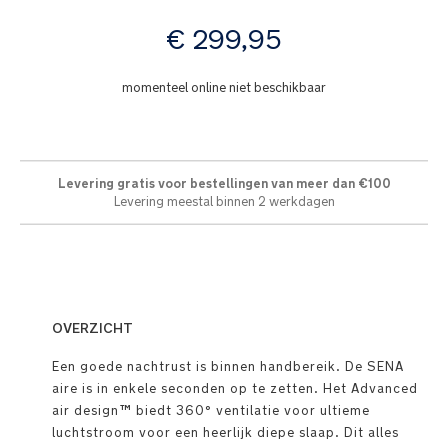
afbeeldingen-
vanaf
gallerij
€ 299,95
momenteel online niet beschikbaar
Levering gratis voor bestellingen van meer dan €100
Levering meestal binnen 2 werkdagen
OVERZICHT
Een goede nachtrust is binnen handbereik. De SENA
aire is in enkele seconden op te zetten. Het Advanced
air design™ biedt 360° ventilatie voor ultieme
luchtstroom voor een heerlijk diepe slaap. Dit alles