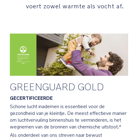
te
voert zowel warmte als vocht af.
ondersteunen
GREENGUARD
Gold-
gecertificeerd:
Van
producten
die
de
GREENGUARD
Gold-
GREENGUARD GOLD
certificering
hebben
GECERTIFICEERDE
behaald
Schone lucht inademen is essentieel voor de
is
gezondheid van je kleintje. De meest effectieve manier
wetenschappelijk
om luchtvervuiling binnenshuis te verminderen, is het
bewezen
wegnemen van de bronnen van chemische uitstoot.*
dat
ze
Als onderdeel van ons streven naar bewust