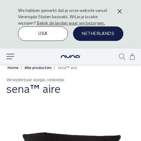
We hebben gemerkt dat je onze website vanuit
Verenigde Staten
bezoekt. Wil je je locatie
wijzigen?
Bekijk de landen waar we bezorgen.
USA
NETHERLANDS
Ga
Ontdek
Show
naa
Home
Alle producten
sena™ aire
search
de
inh
Verwijderbaar wiegje, reisbedje
sena™ aire
Ga
naar
het
einde
van
de
afbeeldingen-