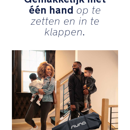
voor
één hand
op te
een
rustige
zetten en in te
slaap
klappen.
Stevig,
aluminium
zigzag
frame
Gewatteerde
hoeken
voorkomen
beknelde
vingertjes
Een
mix
van