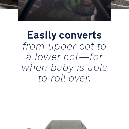
inpakken
Drievoudige
gelaagde
mesh
Easily converts
matras
from upper cot to
Geventileerde
a lower cot—for
matraspanelen
when baby is able
eenvoudig
te
to roll over.
verwijderen
voor
diepe
reiniging
Boven-
de-
grondbodem