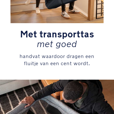
geweven
draden
zorgt
voor
een
eenvoudig
Met transporttas
te
reinigen
met goed
stof
met
handvat waardoor dragen een
een
zachte
fluitje van een cent wordt.
subtiele
textuur
Verschoningsaccessoire
creeert
een
volledig
functionerende