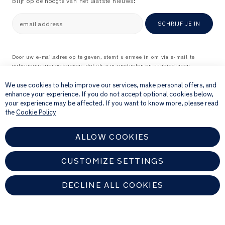
Blijf op de hoogte van het laatste nieuws:
Voldoet
aan
email address
SCHRIJF JE IN
de
Europese
norm:
Door uw e-mailadres op te geven, stemt u ermee in om via e-mail te
EN
ontvangen: nieuwsbrieven, details van producten en aanbiedingen
×
716
waarvan wij denken dat ze interessant voor u kunnen zijn, en
Fabriekscertificeerde
feedbackverzoeken over producten en diensten die u bij ons hebt gekocht.
We use cookies to help improve our services, make personal offers, and
ISO
Raadpleeg onze
Privacyverklaring
voor meer informatie over hoe wij uw
enhance your experience. If you do not accept optional cookies below,
persoonlijke gegevens verwerken
.
14001
your experience may be affected. If you want to know more, please read
the
Cookie Policy
ISO
9001
OHSAS
ALLOW COOKIES
18001
CUSTOMIZE SETTINGS
Gewicht:
10.26
DECLINE ALL COOKIES
kg
(Speelkleed
NETHERLANDS
zonder