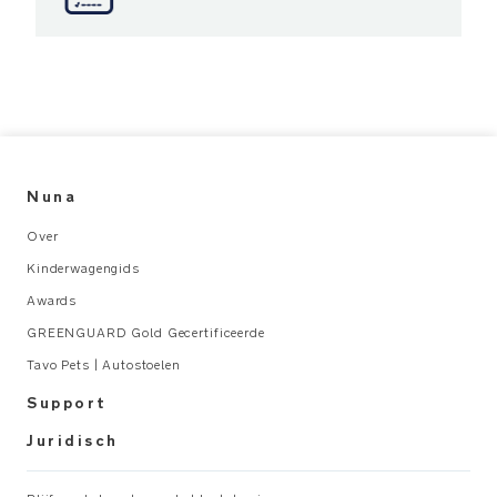
bij
te
dragen
aan
luchtverontreiniging
binnenshuis
of
blootstelling
Nuna
aan
chemicaliën
Over
PRODUCT
Kinderwagengids
SPECIFICATIES
Awards
Aanbevolen
GREENGUARD Gold Gecertificeerde
gebruik:
Tavo Pets | Autostoelen
Support
Geboorte
tot
Juridisch
15kg