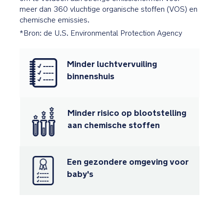
meer dan 360 vluchtige organische stoffen (VOS) en
BMW
chemische emissies.
Trinity
*Bron: de U.S. Environmental Protection Agency
patroon
speciaal
in
Minder luchtvervuiling
de
binnenshuis
stof
van
de
Minder risico op blootstelling
stoel
aan chemische stoffen
gestikt
Exclusieve
Een gezondere omgeving voor
wielen
met
baby's
BMW
logo
in
het