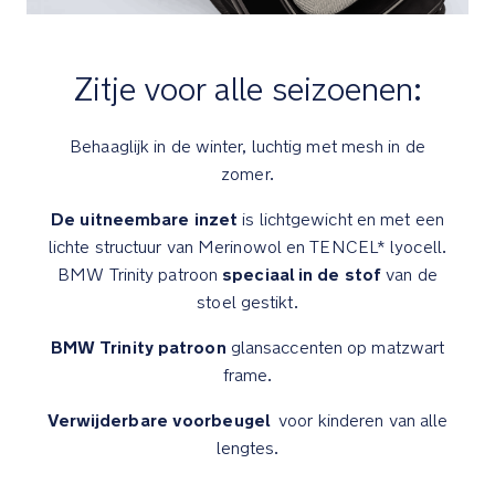
voorwielen
zijn
vast
Zitje voor alle seizoenen:
te
zetten
Behaaglijk in de winter, luchtig met mesh in de
Comfort
zomer.
De uitneembare inzet
is lichtgewicht en met een
Veringstechnologie
lichte structuur van Merinowol en TENCEL* lyocell.
onder
speciaal in de stof
BMW Trinity patroon
van de
de
zitting
stoel gestikt.
voor
BMW Trinity patroon
glansaccenten op matzwart
nog
soepelere
frame.
ritjes
Verwijderbare voorbeugel
voor kinderen van alle
lengtes.
Rugleuning
verstelbaar