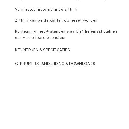
Veringstechnologie in de zitting
Zitting kan beide kanten op gezet worden
Rugleuning met 4 standen waarbij 1 helemaal vlak en
een verstelbare beensteun
KENMERKEN & SPECIFICATIES
Gebruik
GEBRUIKERSHANDLEIDING & DOWNLOADS
DOWNLOADS
Volwaardige
compacte
N
kinderwagen
u
weegt
n
slechts
a_
8,72
B
kg
M
(zonder
W