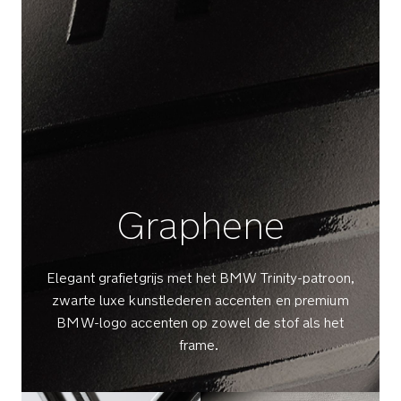
en
G
blijft
L
dan
rechtop
staan
Luxe
kunstlederen
duwstang
en
voorbeugel
Graphene
geven
je
wandeling
Elegant grafietgrijs met het BMW Trinity-patroon,
extra
zwarte luxe kunstlederen accenten en premium
klasse
BMW-logo accenten op zowel de stof als het
frame.
Verstelbare
duwstang
met