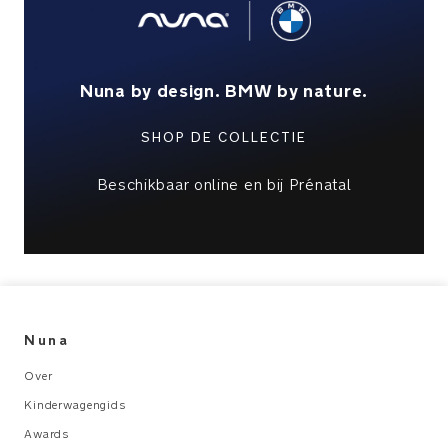
Te
gebruiken
Nuna by design. BMW by nature.
met
de
SHOP DE COLLECTIE
exclusieve
LYTL
reisweig
Beschikbaar online en bij Prénatal
in
Graphene
PRODUCT
SPECIFICATIES
Aanbevolen
Nuna
gebruik:
Over
Geboorte
Kinderwagengids
tot
Awards
22