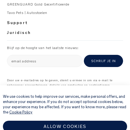
kg
GREENGUARD Gold Gecertificeerde
Tavo Pets | Autostoelen
Voldoet
aan
Support
de
Juridisch
Europese
standaard:
EN
Blijf op de hoogte van het laatste nieuws:
1888
Fabriek
email address
SCHRIJF JE IN
gecertificeerd
ISO
14001
Door uw e-mailadres op te geven, stemt u ermee in om via e-mail te
ISO
ontvangen: nieuwsbrieven, details van producten en aanbiedingen
×
waarvan wij denken dat ze interessant voor u kunnen zijn, en
9001
feedbackverzoeken over producten en diensten die u bij ons hebt gekocht.
We use cookies to help improve our services, make personal offers, and
OHSAS
Raadpleeg onze
Privacyverklaring
voor meer informatie over hoe wij uw
enhance your experience. If you do not accept optional cookies below,
18001
persoonlijke gegevens verwerken
.
your experience may be affected. If you want to know more, please read
the
Cookie Policy
Gewicht:
8.72
ALLOW COOKIES