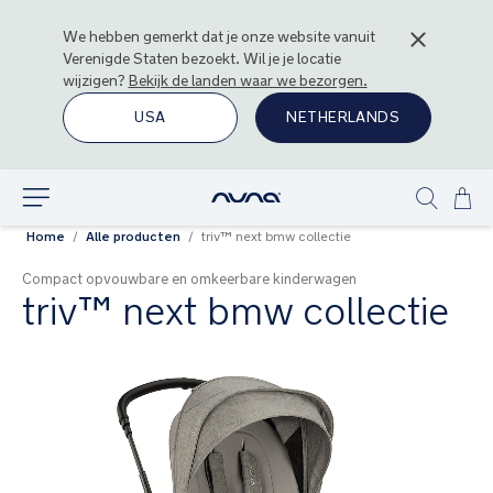
We hebben gemerkt dat je onze website vanuit
Verenigde Staten
bezoekt. Wil je je locatie
wijzigen?
Bekijk de landen waar we bezorgen.
USA
NETHERLANDS
Ga
Ontdek
Show
naa
Home
Alle producten
triv™ next bmw collectie
search
de
inh
Compact opvouwbare en omkeerbare kinderwagen
triv™ next bmw collectie
Ga
naar
het
einde
van
de
afbeeldingen-