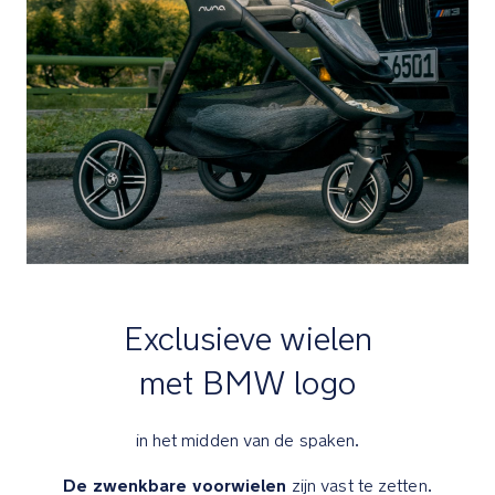
oversized
boodschappenmand
voor
alle
benodigdheden
Je
zet
er
gemakkelijk
de
LYTL
reiswieg
Exclusieve wielen
op
met
met BMW logo
de
bijgeleverde
in het midden van de spaken.
adapers
De zwenkbare voorwielen
zijn vast te zetten.