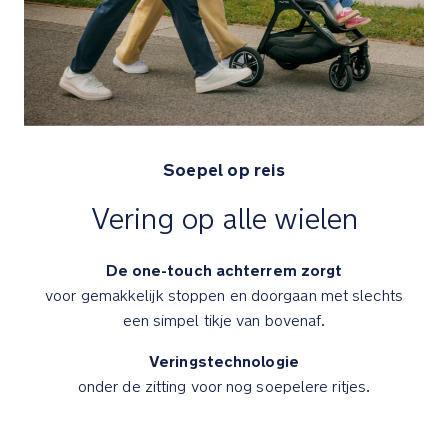
Inclusief
een
regenhoes
die
jouw
kindje
Soepel op reis
beschermd
tegen
Vering op alle wielen
de
elementen
tijdens
De one-touch achterrem zorgt
de
voor gemakkelijk stoppen en doorgaan met slechts
wandelingen
een simpel tikje van bovenaf.
Nuna
Veringstechnologie
x
onder de zitting voor nog soepelere ritjes.
BMW
collectie
design