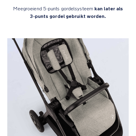
De
kan later als
Meegroeiend 5-punts gordelsysteem
one-
3-punts gordel gebruikt worden.
touch
achterrem
zorgt
voor
gemakkelijk
stoppen
en
doorgaan
met
slechts
een
simpel
tikje
van
bovenaf
De
zwenkbare