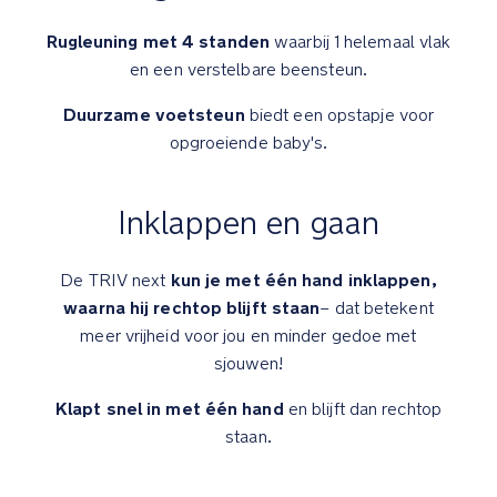
zomer
Rugleuning met 4 standen
waarbij 1 helemaal vlak
De
en een verstelbare beensteun.
uitneembare
Duurzame voetsteun
biedt een opstapje voor
inzet
is
opgroeiende baby's.
lichtgewicht
en
Inklappen en gaan
met
een
lichte
kun je met één hand inklappen,
De TRIV next
structuur
waarna hij rechtop blijft staan
– dat betekent
van
meer vrijheid voor jou en minder gedoe met
Merinowol
en
sjouwen!
TENCEL*
Klapt snel in met één hand
en blijft dan rechtop
lyocell
(*TENCEL™
staan.
is
een