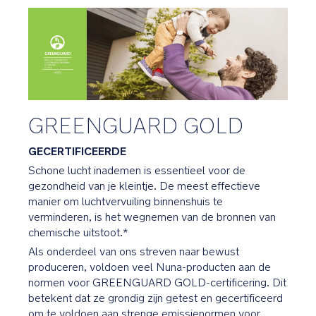
kenmerken
Graphene:
Elegant
grafietgrijs
met
zwarte
GREENGUARD GOLD
luxe
kunstlederen
GECERTIFICEERDE
accenten
Schone lucht inademen is essentieel voor de
gezondheid van je kleintje. De meest effectieve
Geborduurd
manier om luchtvervuiling binnenshuis te
BMW
verminderen, is het wegnemen van de bronnen van
logo
chemische uitstoot.*
op
Als onderdeel van ons streven naar bewust
de
produceren, voldoen veel Nuna-producten aan de
beensteun
normen voor GREENGUARD GOLD-certificering. Dit
en
betekent dat ze grondig zijn getest en gecertificeerd
inleg
om te voldoen aan strenge emissienormen voor