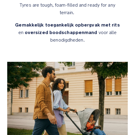
Reissysteem
Tyres are tough, foam-filled and ready for any
klaar–
terrain.
klik
eenvoudig
Gemakkelijk toegankelijk opbergvak met rits
(bijna)
oversized boodschappenmand
en
voor alle
elke
benodigdheden.
autostoel
vast
op
de
meegeleverde
adapters
en
stel
de
juiste
positie
in
voor
je
baby.