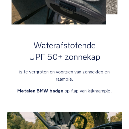
baby's
Sterke,
met
schuimgevulde
banden
kunnen
Waterafstotende
elk
UPF 50+ zonnekap
terrein
aan
is te vergroten en voorzien van zonneklep en
Luxe
details
raampje.
Metalen BMW badge
op flap van kijkraampje.
Gemakkelijk
toegankelijk
opbergvak
met
rits
en