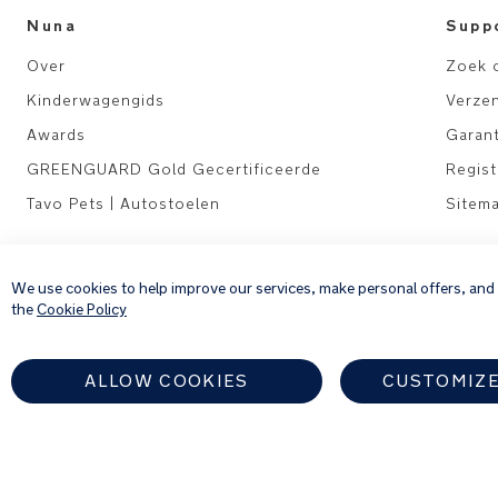
Nuna
Supp
Over
Zoek 
Kinderwagengids
Verze
Awards
Garant
GREENGUARD Gold Gecertificeerde
Regis
Tavo Pets | Autostoelen
Sitem
Juridisch
We use cookies to help improve our services, make personal offers, and
Privacyverklaring
the
Cookie Policy
Algemene voorwaarden
Cookiebeleid
ALLOW COOKIES
CUSTOMIZE
Zoek een erkende Nun
NETHERLANDS