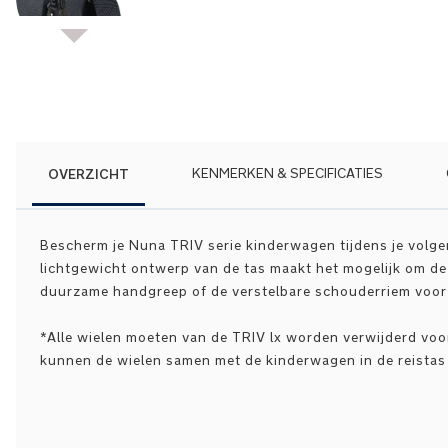
Ga
naar
het
begin
van
de
afbeeldingen-
OVERZICHT
KENMERKEN & SPECIFICATIES
gallerij
Bescherm je Nuna TRIV serie kinderwagen tijdens je volgen
lichtgewicht ontwerp van de tas maakt het mogelijk om d
duurzame handgreep of de verstelbare schouderriem voor 
*Alle wielen moeten van de TRIV lx worden verwijderd voo
kunnen de wielen samen met de kinderwagen in de reista