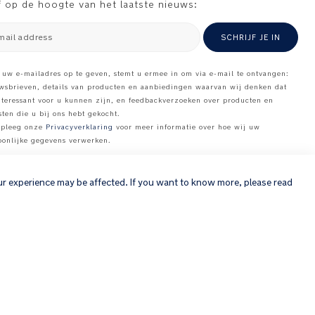
jf op de hoogte van het laatste nieuws:
mail address
SCHRIJF JE IN
 uw e-mailadres op te geven, stemt u ermee in om via e-mail te ontvangen:
wsbrieven, details van producten en aanbiedingen waarvan wij denken dat
nteressant voor u kunnen zijn, en feedbackverzoeken over producten en
sten die u bij ons hebt gekocht.
pleeg onze
Privacyverklaring
voor meer informatie over hoe wij uw
oonlijke gegevens verwerken
.
×
ur experience may be affected. If you want to know more, please read
Copyright © 2026 Nuna Intl BV All rights reserved. Nuna International
B.V. Groenmarktkade 5 H, 1016 TA, Amsterdam, The Netherlands.