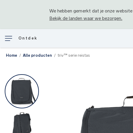
We hebben gemerkt dat je onze website
Bekijk de landen waar we bezorgen.
Ontdek
Home
Alle producten
triv™ serie reistas
Ga
naar
het
einde
van
de
afbeeldingen-
gallerij