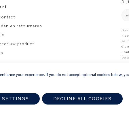
Bli
ort
e
contact
nden en retourneren
Door
ie
nieu
ze i
treer uw product
dien
ap
Raad
pers
 enhance your experience. If you do not accept optional cookies below, yo
 SETTINGS
DECLINE ALL COOKIES
a-dealer