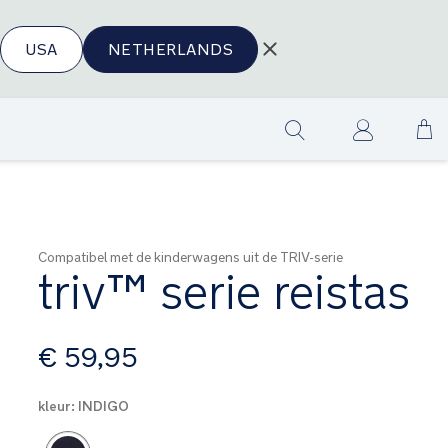
USA
NETHERLANDS
Ga
Show
na
search
de
in
Compatibel met de kinderwagens uit de TRIV-serie
triv™ serie reistas
vanaf
€ 59,95
kleur:
INDIGO
Product Fashions