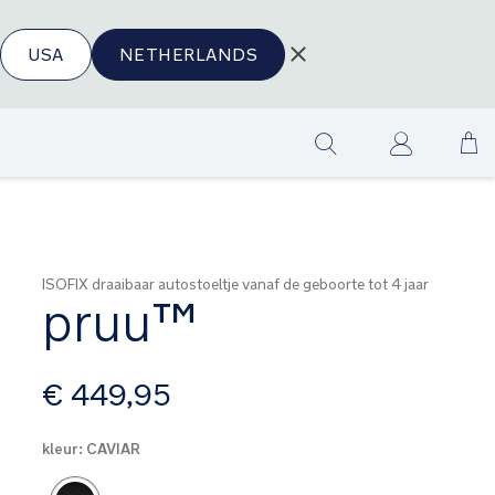
USA
NETHERLANDS
Ga
Show
na
search
de
in
ISOFIX draaibaar autostoeltje vanaf de geboorte tot 4 jaar
pruu™
vanaf
€ 449,95
kleur:
CAVIAR
Product Fashions