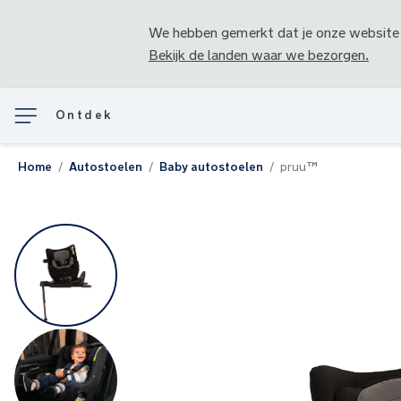
We hebben gemerkt dat je onze website
Bekijk de landen waar we bezorgen.
Ontdek
Home
Autostoelen
Baby autostoelen
pruu™
Ga
naar
het
einde
van
de
afbeeldingen-
gallerij