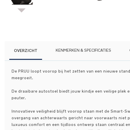
Ga
naar
het
begin
van
de
afbeeldingen-
OVERZICHT
KENMERKEN & SPECIFICATIES
gallerij
De PRUU loopt voorop bij het zetten van een nieuwe standaa
meegroeit.
De draaibare autostoel biedt jouw kindje een veilige plek 
peuter.
Innovatieve veiligheid blijft voorop staan ​​met de Smart-
overgang van achterwaarts gericht naar voorwaarts niet pl
luxueus comfort en een tijdloos ontwerp staan ​​centraal 