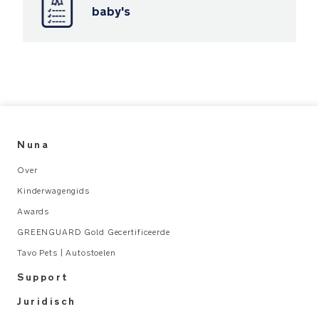
voldoen
baby's
aan
strenge
normen
voor
vluchtige
organische
stoffen
en
chemische
Nuna
emissies
Over
PRODUCT
Kinderwagengids
SPECIFICATIES
Awards
Aanbevolen
GREENGUARD Gold Gecertificeerde
gebruik:
Tavo Pets | Autostoelen
Moet
Support
gebruikt
Juridisch
worden