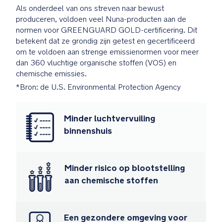
Als onderdeel van ons streven naar bewust
Red
produceren, voldoen veel Nuna-producten aan de
Dot
normen voor GREENGUARD GOLD-certificering. Dit
Product
betekent dat ze grondig zijn getest en gecertificeerd
Design
om te voldoen aan strenge emissienormen voor meer
Winner
dan 360 vluchtige organische stoffen (VOS) en
chemische emissies.
GREENGUARD
*Bron: de U.S. Environmental Protection Agency
Gold
certificering
betekent
Minder luchtvervuiling
dat
binnenshuis
het
grondig
is
Minder risico op blootstelling
getest
en
aan chemische stoffen
gecertificeerd
om
te
Een gezondere omgeving voor