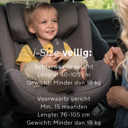
5
ligstanden
ongeacht
in
welke
richting
ze
zitten
i-Size
veilig:
Diepe
Achterwaarts gericht
slaapstanden,
147°
Lengte: 40–105 cm
achterwaarts
Gewicht: Minder dan 18 kg
gericht
127°
voorwaarts
Voorwaarts gericht
gericht,
Min. 15 maanden
bieden
Lengte: 76–105 cm
ultiem
Gewicht: Minder dan 18 kg
comfort