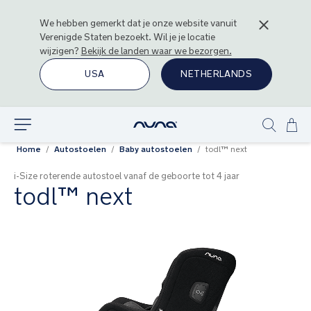
We hebben gemerkt dat je onze website vanuit
Verenigde Staten
bezoekt. Wil je je locatie
wijzigen?
Bekijk de landen waar we bezorgen.
USA
NETHERLANDS
Ga
Ontdek
Show
naa
Home
Autostoelen
Baby autostoelen
todl™ next
search
de
inh
i-Size roterende autostoel vanaf de geboorte tot 4 jaar
todl™ next
Ga
naar
het
einde
van
de
afbeeldingen-