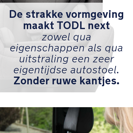
gecreëerd
en
De strakke vormgeving
het
werkt
maakt TODL next
samen
zowel qua
met
het
eigenschappen als qua
geïntegreerde
EPP
uitstraling een zeer
schuim
om
eigentijdse autostoel.
energie
Zonder ruwe kantjes.
te
kunnen
absorberen
Comfort
Kies
uit