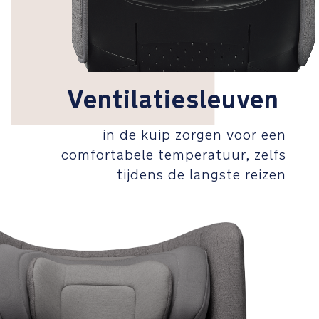
de
hoogste
R129
veiligheidsnormen,
inclusief
testen
Ventilatiesleuven
op
zijdelingse
botsingen
in de kuip zorgen voor een
voor
comfortabele temperatuur, zelfs
jouw
tijdens de langste reizen
gemoedsrust
Zijwaartse
botsberscherming
zorgt
voor
een
extra
veiligheidszone