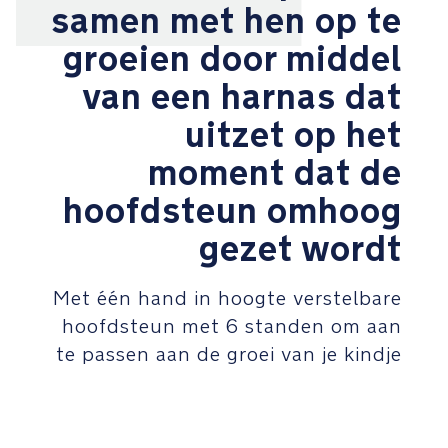
samen met hen op te
aanpasbaar
comfort
groeien door middel
van een harnas dat
De
hoofdsteun
uitzet op het
en
lichaamsinlegjes
moment dat de
zijn
gemaakt
hoofdsteun omhoog
van
gezet wordt
hoogwaardige
merinowol
en
Met één hand in hoogte verstelbare
TENCEL™
hoofdsteun met 6 standen om aan
lyocellvezelmix,
die
te passen aan de groei van je kindje
zacht
is
voor
de