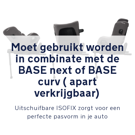
huid
van
baby's
en
op
natuurlijke
wijze
Moet gebruikt worden
vocht
in combinate met de
reguleert
(TENCEL™
BASE next of BASE
is
een
curv ( apart
handelsmerk
verkrijgbaar)
van
Lenzing
AG)
Uitschuifbare ISOFIX zorgt voor een
Luxe
perfecte pasvorm in je auto
details