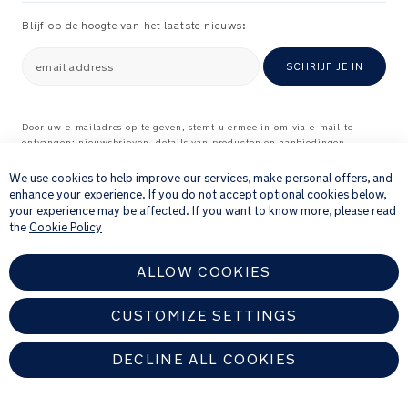
in
combinate
Blijf op de hoogte van het laatste nieuws:
met
de
email address
SCHRIJF JE IN
BASE
next
of
Door uw e-mailadres op te geven, stemt u ermee in om via e-mail te
BASE
ontvangen: nieuwsbrieven, details van producten en aanbiedingen
×
waarvan wij denken dat ze interessant voor u kunnen zijn, en
curv
feedbackverzoeken over producten en diensten die u bij ons hebt gekocht.
We use cookies to help improve our services, make personal offers, and
(
Raadpleeg onze
Privacyverklaring
voor meer informatie over hoe wij uw
enhance your experience. If you do not accept optional cookies below,
apart
persoonlijke gegevens verwerken
.
your experience may be affected. If you want to know more, please read
verkrijgbaar)
the
Cookie Policy
Achterwaarts
ALLOW COOKIES
gericht
Lengte:
CUSTOMIZE SETTINGS
40–
105
DECLINE ALL COOKIES
cm
Gewicht:
Minder