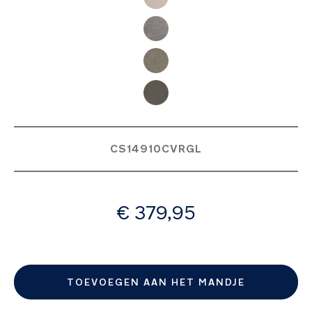
afbeeldingen-
gallerij
CS14910CVRGL
vanaf
€ 379,95
TOEVOEGEN AAN HET MANDJE