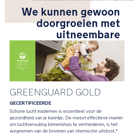
winnaar
We kunnen gewoon
als
onderdeel
doorgroeien met
van
uitneembare
het
NEXT
system
iF
Design
Award
2022
winnaar
GREENGUARD GOLD
als
onderdeel
GECERTIFICEERDE
van
Schone lucht inademen is essentieel voor de
het
gezondheid van je kleintje. De meest effectieve manier
NEXT
om luchtvervuiling binnenshuis te verminderen, is het
system
wegnemen van de bronnen van chemische uitstoot.*