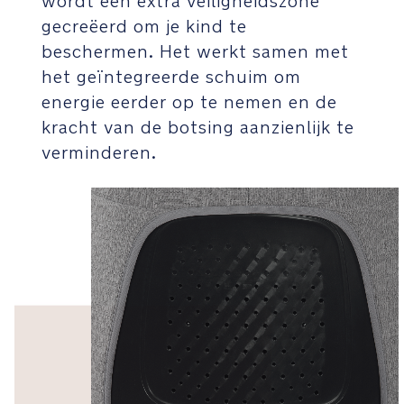
wordt een extra veiligheidszone
Dankzij
gecreëerd om je kind te
het
beschermen. Het werkt samen met
no-
het geïntegreerde schuim om
rethread
energie eerder op te nemen en de
5-
puntsgordelsysteem
kracht van de botsing aanzienlijk te
kunnen
verminderen.
ze
gemakkelijk
en
veilig
opgroeien.
i-
Size
gecertificeerd
en
voldoet
aan