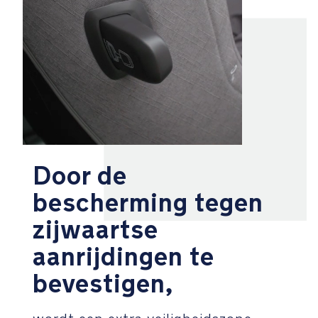
maken.
Veiligheid
Gepatenteerd
Tailor
tech™
traagschuim
en
EPP
Door de
schokabsorberend
schuim
bescherming tegen
brengen
zijwaartse
zijwaartse
bescherming
aanrijdingen te
naar
een
bevestigen,
nieuw
niveau