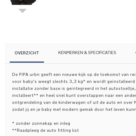
Ga
naar
het
begin
van
de
afbeeldingen-
OVERZICHT
KENMERKEN & SPECIFICATIES
gallerij
De PIPA urbn geeft een nieuwe kijk op de toekomst van rei
voor baby's weegt slechts 3,3 kg* en wordt geïnstalleer
installatie zonder base is geïntegreerd in het autostoeltje,
installeert** en heel snel kunt overstappen naar een ander
ontgrendeling van de kinderwagen of uit de auto en over 
zodat jij en je baby met modern gemak door het leven kun
* zonder zonnekap en inleg
**Raadpleeg de auto fitting list