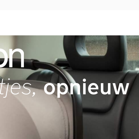
opnieuw
tjes,