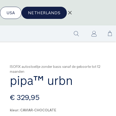
USA
NETHERLANDS
Ga
Show
na
search
de
in
ISOFIX autostoeltje zonder basis vanaf de geboorte tot 12
maanden
pipa™ urbn
vanaf
€ 329,95
kleur:
CAVIAR-CHOCOLATE