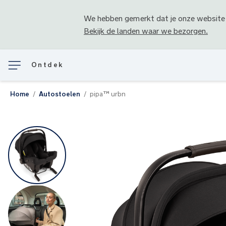
We hebben gemerkt dat je onze website
Bekijk de landen waar we bezorgen.
Ontdek
Home
Autostoelen
pipa™ urbn
Ga
naar
het
einde
van
de
afbeeldingen-
gallerij