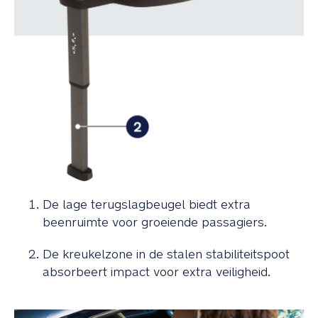
CS14910,
CS14911
en
nieuwer)
Voldoet
aan
de
Europese
norm
ECE
R129/03
Fabriek
ISO
14001
De lage terugslagbeugel biedt extra
ISO
beenruimte voor groeiende passagiers.
9001
OHSAS
18001
De kreukelzone in de stalen stabiliteitspoot
gecertificeerd
absorbeert impact voor extra veiligheid.
Gewicht:
7.6