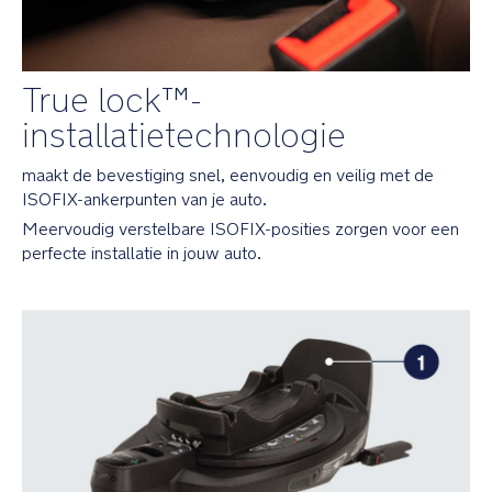
PRODUCT
SPECIFICATIES
Aanbevolen
True lock™-
gebruik:
installatietechnologie
Compatibel
met
maakt de bevestiging snel, eenvoudig en veilig met de
ARRA
ISOFIX-ankerpunten van je auto.
flex
Meervoudig verstelbare ISOFIX-posities zorgen voor een
CARI
perfecte installatie in jouw auto.
next
PIPA
lite
PIPA
next
TODL
lite
TODL
next
(alleen
met
modelnummers: