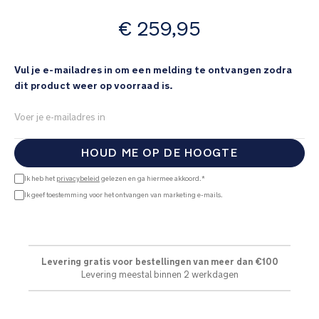
de
afbeeldingen-
vanaf
€ 259,95
gallerij
Vul je e-mailadres in om een melding te ontvangen zodra
dit product weer op voorraad is.
HOUD ME OP DE HOOGTE
Ik heb het
privacybeleid
gelezen en ga hiermee akkoord.*
Ik geef toestemming voor het ontvangen van marketing e-mails.
Levering gratis voor bestellingen van meer dan €100
Levering meestal binnen 2 werkdagen