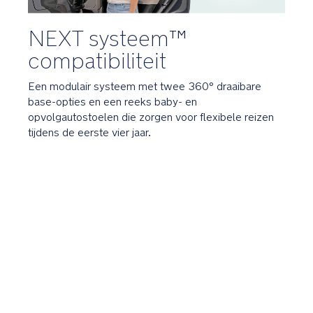
auto
s
halen
t
NEXT systeem™
van
e
je
m
compatibiliteit
kind
_
C
Een modulair systeem met twee 360° draaibare
o
De
base-opties en een reeks baby- en
m
360°
p
opvolgautostoelen die zorgen voor flexibele reizen
rotatie
a
maakt
tijdens de eerste vier jaar.
ti
het
b
vastzetten
ili
van
t
een
y
achterwaarts
-
of
C
voorwaarts
h
gericht
a
autostoeltje
rt
supermakkelijk
_
en
G
veilig
L