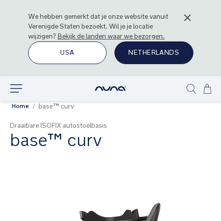
We hebben gemerkt dat je onze website vanuit
Verenigde Staten
bezoekt. Wil je je locatie
wijzigen?
Bekijk de landen waar we bezorgen.
USA
NETHERLANDS
Ga
Ontdek
Show
naa
base™ curv
Home
search
de
inh
Draaibare ISOFIX autostoelbasis
base™ curv
Ga
naar
het
einde
van
de
afbeeldingen-