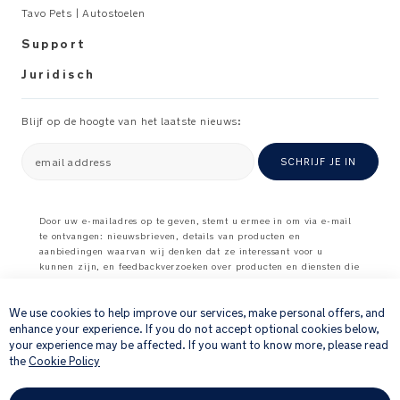
Tavo Pets | Autostoelen
Support
Juridisch
Blijf op de hoogte van het laatste nieuws:
email address
SCHRIJF JE IN
Door uw e-mailadres op te geven, stemt u ermee in om via e-mail
te ontvangen: nieuwsbrieven, details van producten en
aanbiedingen waarvan wij denken dat ze interessant voor u
kunnen zijn, en feedbackverzoeken over producten en diensten die
×
u bij ons hebt gekocht.
Raadpleeg onze
Privacyverklaring
voor meer informatie over hoe
We use cookies to help improve our services, make personal offers, and
wij uw persoonlijke gegevens verwerken
.
enhance your experience. If you do not accept optional cookies below,
your experience may be affected. If you want to know more, please read
the
Cookie Policy