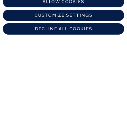
ALLOW COOKIES
CUSTOMIZE SETTINGS
DECLINE ALL COOKIES
NETHERLANDS
Zoek een erkende Nuna-dealer
Copyright © 2026 Nuna Intl BV All rights reserved. Nuna International
B.V. Groenmarktkade 5 H, 1016 TA, Amsterdam, The Netherlands.