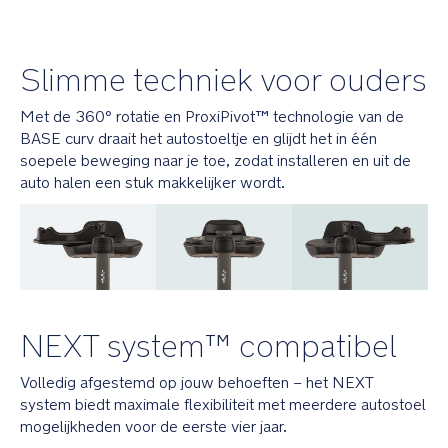
in
seconden
uit.
Slimme techniek voor ouders
Geïntegreerd
opbergvak
Met de 360° rotatie en ProxiPivot™ technologie van de
voor
BASE curv draait het autostoeltje en glijdt het in één
snelle
soepele beweging naar je toe, zodat installeren en uit de
en
auto halen een stuk makkelijker wordt.
gemakkelijke
toegang
tot
de
handleiding
Veiligheid
NEXT system™ compatibel
De
Smart-
Volledig afgestemd op jouw behoeften – het NEXT
swivel
system biedt maximale flexibiliteit met meerdere autostoel
vergrendeling
mogelijkheden voor de eerste vier jaar.
voorkomt