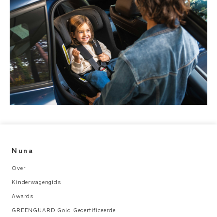
kg
AFMETINGEN: L
66.5
x
B
40.5
x
H
26.8
cm
Nuna
Over
Kinderwagengids
Awards
GREENGUARD Gold Gecertificeerde