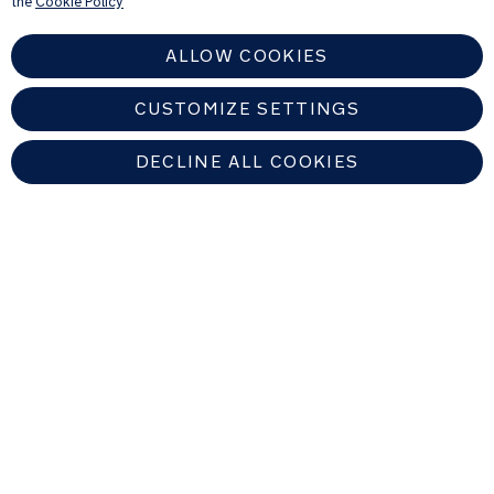
the
Cookie Policy
ALLOW COOKIES
CUSTOMIZE SETTINGS
DECLINE ALL COOKIES
NETHERLANDS
Zoek een erkende Nuna-dealer
Copyright © 2026 Nuna Intl BV All rights reserved. Nuna International
B.V. Groenmarktkade 5 H, 1016 TA, Amsterdam, The Netherlands.