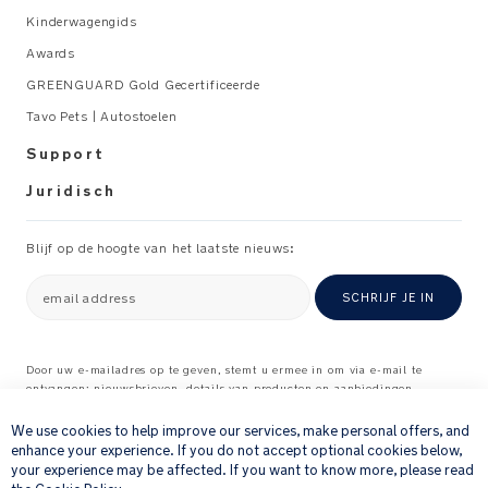
Kinderwagengids
Awards
GREENGUARD Gold Gecertificeerde
Tavo Pets | Autostoelen
Support
Juridisch
Blijf op de hoogte van het laatste nieuws:
email address
SCHRIJF JE IN
Door uw e-mailadres op te geven, stemt u ermee in om via e-mail te
ontvangen: nieuwsbrieven, details van producten en aanbiedingen
×
waarvan wij denken dat ze interessant voor u kunnen zijn, en
feedbackverzoeken over producten en diensten die u bij ons hebt gekocht.
We use cookies to help improve our services, make personal offers, and
Raadpleeg onze
Privacyverklaring
voor meer informatie over hoe wij uw
enhance your experience. If you do not accept optional cookies below,
persoonlijke gegevens verwerken
.
your experience may be affected. If you want to know more, please read