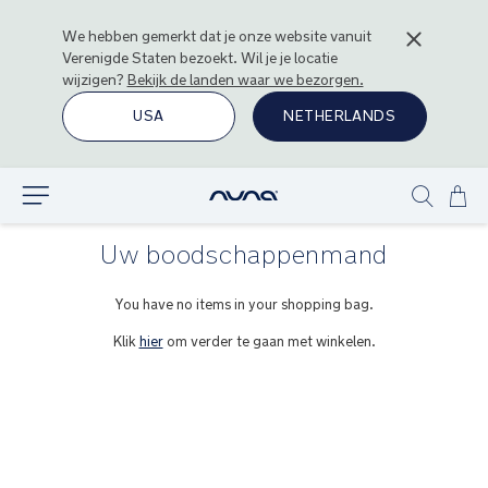
We hebben gemerkt dat je onze website vanuit
Verenigde Staten
bezoekt. Wil je je locatie
wijzigen?
Bekijk de landen waar we bezorgen.
USA
NETHERLANDS
Ga
Ontdek
Show
naa
search
de
Uw boodschappenmand
inh
You have no items in your shopping bag.
Klik
hier
om verder te gaan met winkelen.