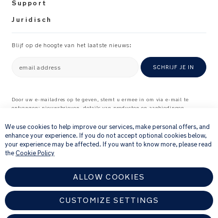
Support
de
kinderwagen
Juridisch
wanneer
het
Blijf op de hoogte van het laatste nieuws:
niet
wordt
email address
SCHRIJF JE IN
gebruikt
De
Door uw e-mailadres op te geven, stemt u ermee in om via e-mail te
kinderwagen
ontvangen: nieuwsbrieven, details van producten en aanbiedingen
×
kan
waarvan wij denken dat ze interessant voor u kunnen zijn, en
feedbackverzoeken over producten en diensten die u bij ons hebt gekocht.
We use cookies to help improve our services, make personal offers, and
worden
Raadpleeg onze
Privacyverklaring
voor meer informatie over hoe wij uw
enhance your experience. If you do not accept optional cookies below,
opgevouwen
persoonlijke gegevens verwerken
.
your experience may be affected. If you want to know more, please read
met
the
Cookie Policy
het
ingeklapte
ALLOW COOKIES
meerijdplankje
CUSTOMIZE SETTINGS
Antislipoppervlak
op