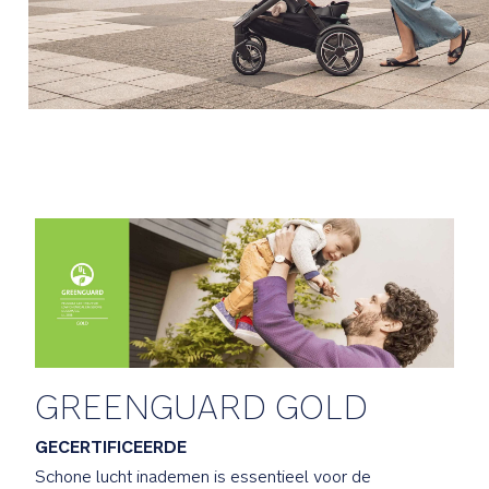
Vier
seizoenen
zitting
houdt
de
baby
warm
in
de
winter
en
lekker
koel
in
de
GREENGUARD GOLD
zomer
GECERTIFICEERDE
Robuuste
Schone lucht inademen is essentieel voor de