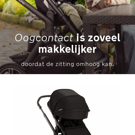
gebruiken
met
de
DEMI
next
Oogcontact
is zoveel
2de
kindzitje
makkelijker
Het
meerijdplankje
doordat de zitting omhoog kan.
kan
snel
en
eenvoudig
aan
de
DEMI
next
kinderwagen
worden