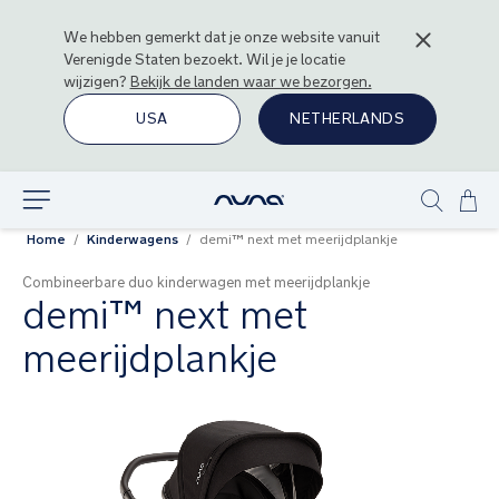
We hebben gemerkt dat je onze website vanuit
Verenigde Staten
bezoekt. Wil je je locatie
wijzigen?
Bekijk de landen waar we bezorgen.
USA
NETHERLANDS
Ga
Ontdek
Show
naa
Home
Kinderwagens
demi™ next met meerijdplankje
search
de
inh
Combineerbare duo kinderwagen met meerijdplankje
demi™ next met
meerijdplankje
Ga
naar
het
einde
van