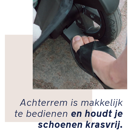
zorgt
voor
ultiem
comfort
Oogcontact
is
zoveel
makkelijker
doordat
de
zitting
omhoog
kan
Achterrem is makkelijk
en houdt je
te bedienen
Waterafstotende
UPF50+
schoenen krasvrij.
zonnekap
beschermt