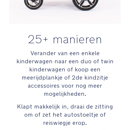
de
wagen
makkelijk
beweegt
25+ manieren
Draaibare
en
verwijderbare
Verander van een enkele
voorbeugel
kinderwagen naar een duo of twin
voor
kinderen
kinderwagen of koop een
van
meerijdplankje of 2de kindzitje
alle
accessoires voor nog meer
maten
mogelijkheden.
Met
Klapt makkelijk in, draai de zitting
één
om of zet het autostoeltje of
hand
verstelbare
reiswiegje erop.
kuit-