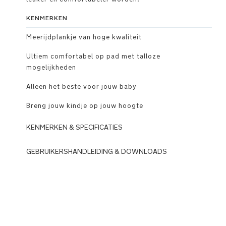
KENMERKEN
Meerijdplankje van hoge kwaliteit
Ultiem comfortabel op pad met talloze
mogelijkheden
Alleen het beste voor jouw baby
Breng jouw kindje op jouw hoogte
KENMERKEN & SPECIFICATIES
Gebruik
GEBRUIKERSHANDLEIDING & DOWNLOADS
DOWNLOADS
Meer
dan
N
25
u
standen:
n
te
a