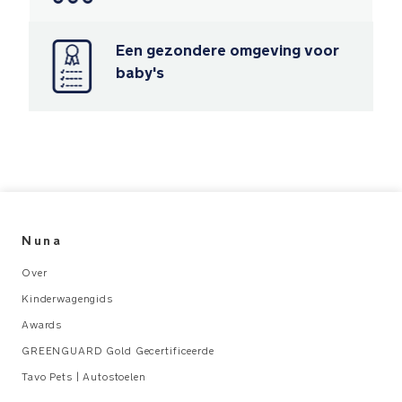
groeit
Een gezondere omgeving voor
Grote
boodschappenmand
baby's
met
een
draagcapaciteit
van
10
kg
Het
Nuna
meerijdplankje
Over
kan
worden
Kinderwagengids
ingeklapt
Awards
in
GREENGUARD Gold Gecertificeerde
de
boodschappenmand
Tavo Pets | Autostoelen
van