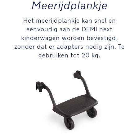
Meerijdplankje
1
d
hand
_
U
Het meerijdplankje kan snel en
s
Zitting
eenvoudig aan de DEMI next
e
kan
kinderwagen worden bevestigd,
r
voor-
M
zonder dat er adapters nodig zijn. Te
en
a
gebruiken tot 20 kg.
achterwaarts
n
geplaatst
u
worden
al
_
Eenvoudig
G
one-
L
touch
remsysteem
op
de
achterwielen