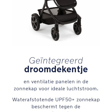
bevestigd,
zonder
dat
er
adapters
nodig
zijn
(niet
compatibel
met
de
Geïntegreerd
DEMI
droomdekentje
grow
kinderwagen)
en ventilatie panelen in de
Veiligheid
zonnekap voor ideale luchtstroom.
Magnetische
Waterafstotende UPF50+ zonnekap
gespen
beschermt tegen de
klikken