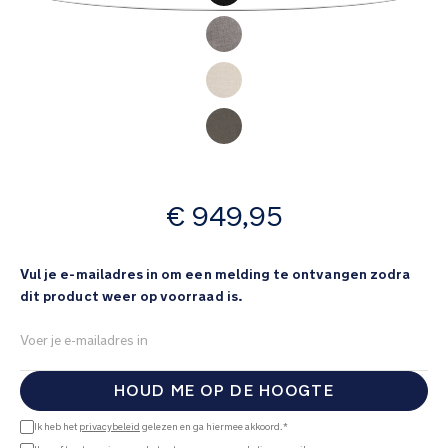
van
de
afbeeldingen-
gallerij
vanaf
€ 949,95
Vul je e-mailadres in om een melding te ontvangen zodra
dit product weer op voorraad is.
HOUD ME OP DE HOOGTE
Ik heb het
privacybeleid
gelezen en ga hiermee akkoord.*