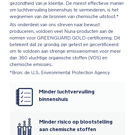
met
gezondheid van je kleintje. De meest effectieve manier
schuimgevulde
om luchtvervuiling binnenshuis te verminderen, is het
banden,
wegnemen van de bronnen van chemische uitstoot.*
klaar
Als onderdeel van ons streven naar bewust
voor
produceren, voldoen veel Nuna-producten aan de
elk
normen voor GREENGUARD GOLD-certificering. Dit
terrein
betekent dat ze grondig zijn getest en gecertificeerd
om te voldoen aan strenge emissienormen voor meer
Harnas
dan 360 vluchtige organische stoffen (VOS) en
dat
chemische emissies.
meegroeit
*Bron: de U.S. Environmental Protection Agency
dus
makkelijk
aan
Minder luchtvervuiling
te
binnenshuis
passen
wanneer
je
Minder risico op blootstelling
kindje
aan chemische stoffen
groter