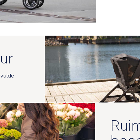
ur
evulde
Rui