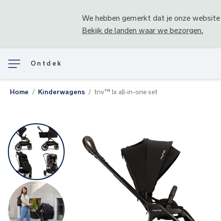
We hebben gemerkt dat je onze website
Bekijk de landen waar we bezorgen.
Ontdek
Home
Kinderwagens
triv™ lx all-in-one set
Ga
naar
het
einde
van
de
afbeeldingen-
gallerij