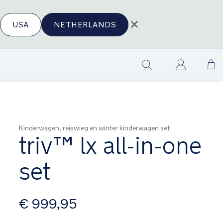
USA
NETHERLANDS
Ga
Show
na
search
de
in
Kinderwagen, reiswieg en winter kinderwagen set
triv™ lx all-in-one
set
vanaf
€ 999,95