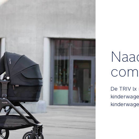
Naa
comp
De TRIV lx 
kinderwagen
kinderwage