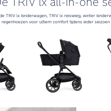
e TRIV lx all-in-one s
 de TRIV lx kinderwagen, TRIV lx reiswieg, winter kinde
regenhoezen voor ultiem comfort tijdens ieder seizoen