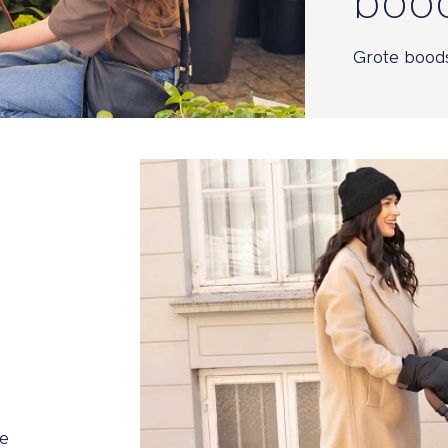
boo
Grote bood
de