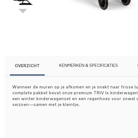
Ga
naar
het
begin
van
de
afbeeldingen-
gallerij
OVERZICHT
KENMERKEN & SPECIFICATIES
Wanneer de muren op je afkomen en je snakt naar frisse luc
complete pakket bevat onze premium TRIV lx kinderwagen, 
een winter kinderwagenset en een regenhoes voor zowel de
seizoen—samen met je kleintje.