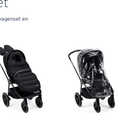
et
rwagenset en