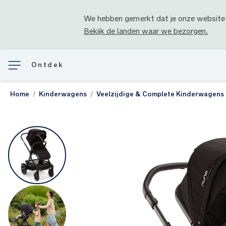
We hebben gemerkt dat je onze website
Bekijk de landen waar we bezorgen.
Ontdek
Home
Kinderwagens
Veelzijdige & Complete Kinderwagens
Ga
naar
het
einde
van
de
afbeeldingen-
gallerij