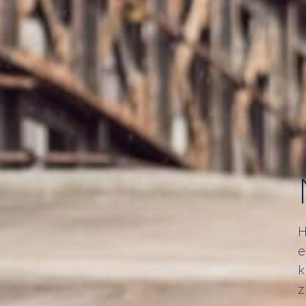
H
e
k
z