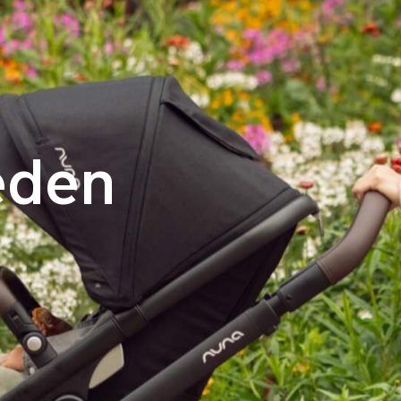
e
eden