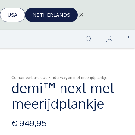
USA
NETHERLANDS
Ga
Show
na
search
de
in
Combineerbare duo kinderwagen met meerijdplankje
demi™ next met
meerijdplankje
vanaf
€ 949,95