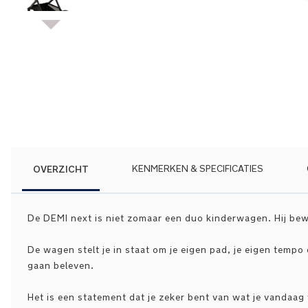
Ga
naar
het
begin
van
de
afbeeldingen-
gallerij
OVERZICHT
KENMERKEN & SPECIFICATIES
De DEMI next is niet zomaar een duo kinderwagen. Hij bewe
De wagen stelt je in staat om je eigen pad, je eigen tempo 
gaan beleven.
Het is een statement dat je zeker bent van wat je vandaag