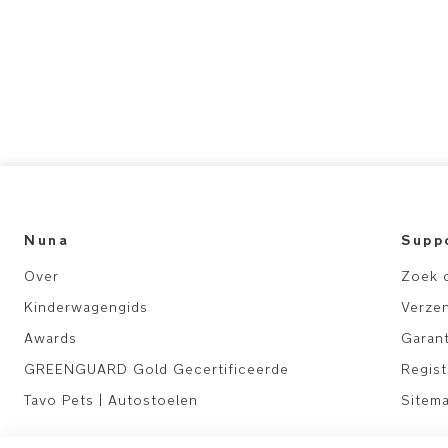
Nuna
Supp
Over
Zoek 
Kinderwagengids
Verze
Awards
Garant
GREENGUARD Gold Gecertificeerde
Regis
Tavo Pets | Autostoelen
Sitem