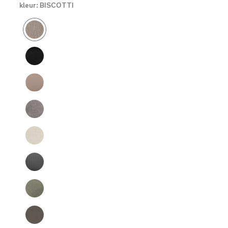
kleur:
BISCOTTI
Product Fashions