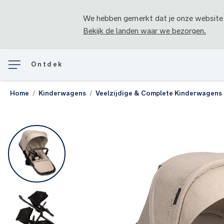
We hebben gemerkt dat je onze website
Bekijk de landen waar we bezorgen.
Ontdek
Home
Kinderwagens
Veelzijdige & Complete Kinderwagens
Ga
naar
het
einde
van
de
afbeeldingen-
gallerij