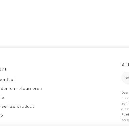
Bli
ort
e
contact
nden en retourneren
Door
ie
nieu
ze i
treer uw product
dien
ap
Raad
pers