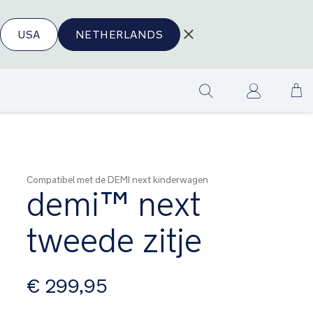
USA
NETHERLANDS
Ga
Show
na
search
de
in
Compatibel met de DEMI next kinderwagen
demi™ next
tweede zitje
vanaf
€ 299,95