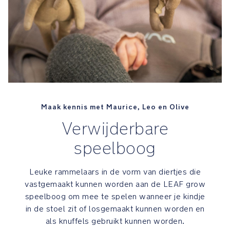
zitting
kan
los
gehaald
worden
van
de
voet
om
Maak kennis met Maurice, Leo en Olive
hem
makkelijk
Verwijderbare
op
te
speelboog
bergen
en
Leuke rammelaars in de vorm van diertjes die
mee
vastgemaakt kunnen worden aan de LEAF grow
te
speelboog om mee te spelen wanneer je kindje
nemen
in de stoel zit of losgemaakt kunnen worden en
als knuffels gebruikt kunnen worden.
Makkelijk