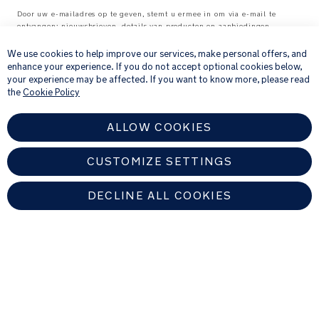
Door uw e-mailadres op te geven, stemt u ermee in om via e-mail te
ontvangen: nieuwsbrieven, details van producten en aanbiedingen
×
waarvan wij denken dat ze interessant voor u kunnen zijn, en
feedbackverzoeken over producten en diensten die u bij ons hebt gekocht.
We use cookies to help improve our services, make personal offers, and
Raadpleeg onze
Privacyverklaring
voor meer informatie over hoe wij uw
enhance your experience. If you do not accept optional cookies below,
persoonlijke gegevens verwerken
.
your experience may be affected. If you want to know more, please read
the
Cookie Policy
ALLOW COOKIES
CUSTOMIZE SETTINGS
DECLINE ALL COOKIES
NETHERLANDS
Zoek een erkende Nuna-dealer
Copyright © 2026 Nuna Intl BV All rights reserved. Nuna International
B.V. Groenmarktkade 5 H, 1016 TA, Amsterdam, The Netherlands.