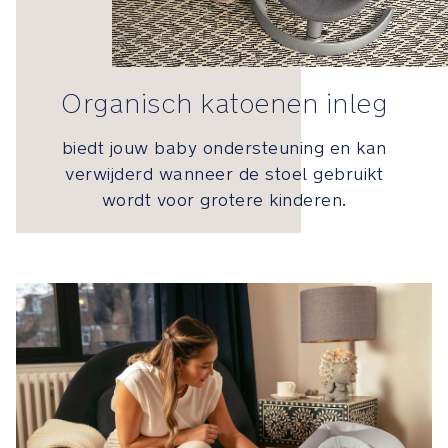
of
zonder
hulp
eruit
Organisch katoenen inleg
kan
komen.
biedt jouw baby ondersteuning en kan
Tot
9
verwijderd wanneer de stoel gebruikt
kg.
wordt voor grotere kinderen.
Fase
2:
Zonder
gordel,
voor
als
je
kind
kan
lopen.