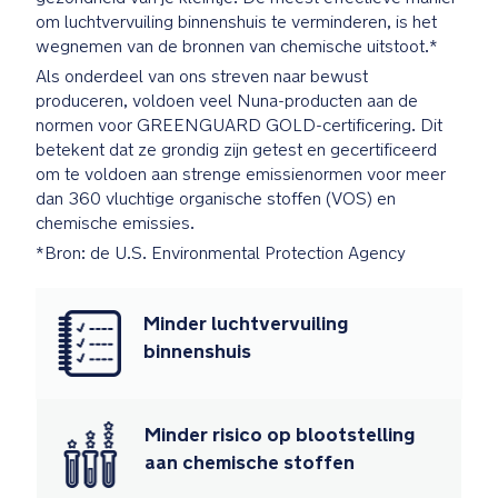
om luchtvervuiling binnenshuis te verminderen, is het
6.9
wegnemen van de bronnen van chemische uitstoot.*
kg
Als onderdeel van ons streven naar bewust
AFMETINGEN: L
produceren, voldoen veel Nuna-producten aan de
67-
normen voor GREENGUARD GOLD-certificering. Dit
76
betekent dat ze grondig zijn getest en gecertificeerd
x
om te voldoen aan strenge emissienormen voor meer
B
dan 360 vluchtige organische stoffen (VOS) en
71
chemische emissies.
x
H
*Bron: de U.S. Environmental Protection Agency
47-
64
Minder luchtvervuiling
cm
binnenshuis
Minder risico op blootstelling
aan chemische stoffen