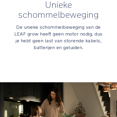
het
Unieke
warm
is
schommelbeweging
Luxe
De unieke schommelbeweging van de
Details
LEAF grow heeft geen motor nodig, dus
je hebt geen last van storende kabels,
Een
batterijen en geluiden.
elegante
ronding
in
de
poot
zorgt
voor
een
tijdloze
uitstraling
Strak