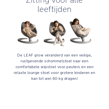
Organisch
katoenen
leeftijden
inleg
biedt
jouw
baby
ondersteuning
en
kan
verwijderd
wanneer
De LEAF grow veranderd van een veilige,
de
rustgevende schommelstoel naar een
stoel
comfortabele wipstoel voor peuters en een
gebruikt
relaxte lounge stoel voor grotere kinderen en
wordt
kan tot wel 60 kg dragen!
voor
grotere
kinderen
3