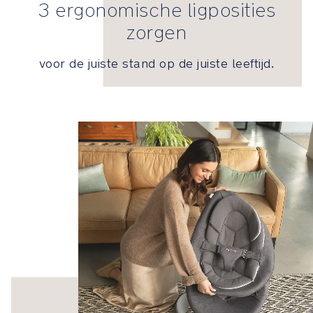
SPECIFICATIES
3 ergonomische ligposities
zorgen
Aanbevolen
gebruik:
voor de juiste stand op de juiste leeftijd.
Fase
1:
Met
ingebouwde
gordel.
Te
gebruiken
vanaf
de
geboorte,
totdat
je
kind
rechtop
kan
zitten