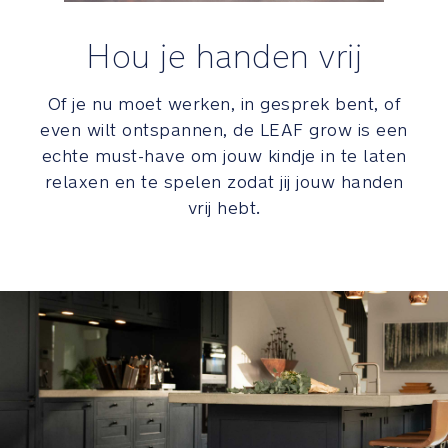
losse
rammelaars
Hou je handen vrij
kunt
gebruiken
Of je nu moet werken, in gesprek bent, of
Awards
even wilt ontspannen, de LEAF grow is een
en
echte must-have om jouw kindje in te laten
certificeringen
relaxen en te spelen zodat jij jouw handen
vrij hebt.
Red
Dot
Product
Design
Winner
GOTS-
certificering
betekent
dat
het