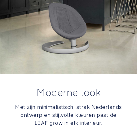
wordt
erkend
door
's
werelds
toonaangevende
verwerkingsstandaard
voor
textiel
gemaakt
van
organische
vezels
Moderne look
GREENGUARD
Met zijn minimalistisch, strak Nederlands
Gold-
ontwerp en stijlvolle kleuren past de
certificering
LEAF grow in elk interieur.
betekent
dat
het