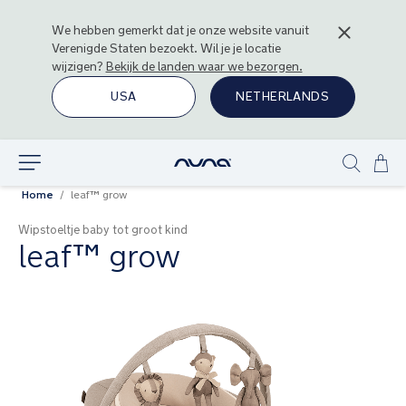
We hebben gemerkt dat je onze website vanuit
Verenigde Staten
bezoekt. Wil je je locatie
wijzigen?
Bekijk de landen waar we bezorgen.
USA
NETHERLANDS
Ga
Ontdek
Show
naa
Home
leaf™ grow
search
de
inh
Wipstoeltje baby tot groot kind
leaf™ grow
Ga
naar
het
einde
van
de
afbeeldingen-