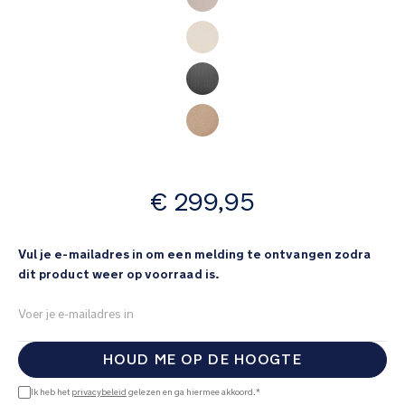
afbeeldingen-
gallerij
vanaf
€ 299,95
Vul je e-mailadres in om een melding te ontvangen zodra
dit product weer op voorraad is.
HOUD ME OP DE HOOGTE
Ik heb het
privacybeleid
gelezen en ga hiermee akkoord.*