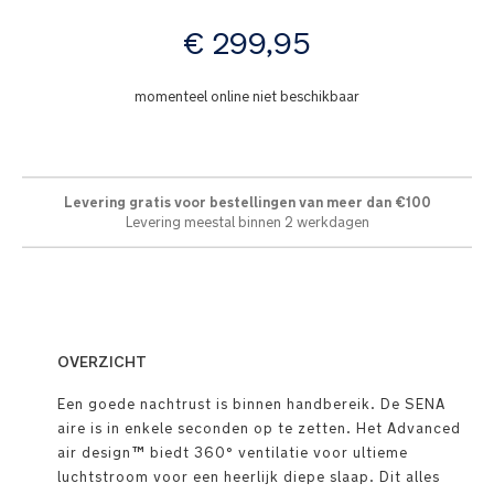
afbeeldingen-
vanaf
gallerij
€ 299,95
momenteel online niet beschikbaar
Levering gratis voor bestellingen van meer dan €100
Levering meestal binnen 2 werkdagen
OVERZICHT
Een goede nachtrust is binnen handbereik. De SENA
aire is in enkele seconden op te zetten. Het Advanced
air design™ biedt 360° ventilatie voor ultieme
luchtstroom voor een heerlijk diepe slaap. Dit alles