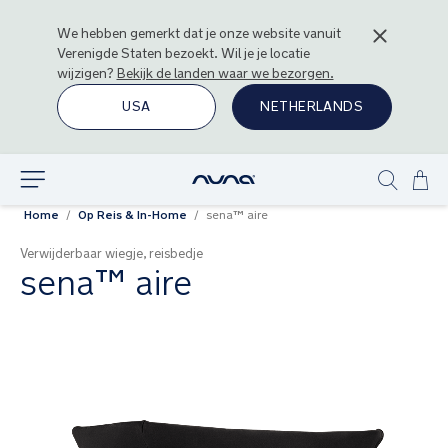
We hebben gemerkt dat je onze website vanuit
Verenigde Staten
bezoekt. Wil je je locatie
wijzigen?
Bekijk de landen waar we bezorgen.
USA
NETHERLANDS
Ga
Ontdek
Show
naa
Home
Op Reis & In-Home
sena™ aire
search
de
inh
Verwijderbaar wiegje, reisbedje
sena™ aire
Ga
naar
het
einde
van
de
afbeeldingen-