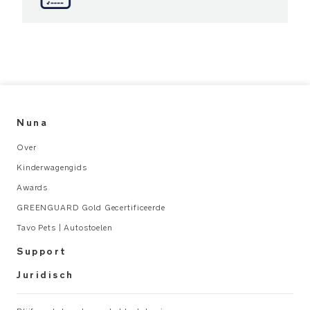
bij
te
dragen
aan
luchtverontreiniging
binnenshuis
of
blootstelling
Nuna
aan
chemicaliën
Over
PRODUCT
Kinderwagengids
SPECIFICATIES
Awards
Aanbevolen
GREENGUARD Gold Gecertificeerde
gebruik:
Tavo Pets | Autostoelen
Support
Geboorte
tot
Juridisch
15kg