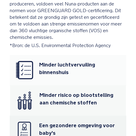
voldoen
produceren, voldoen veel Nuna-producten aan de
aan
normen voor GREENGUARD GOLD-certificering. Dit
enkele
betekent dat ze grondig zijn getest en gecertificeerd
van
om te voldoen aan strenge emissienormen voor meer
's
dan 360 vluchtige organische stoffen (VOS) en
werelds
chemische emissies.
strengste
*Bron: de U.S. Environmental Protection Agency
normen
voor
chemische
Minder luchtvervuiling
emissies
binnenshuis
van
derde
partijen
Minder risico op blootstelling
en
aan chemische stoffen
ze
zijn
gecertificeerd
om
Een gezondere omgeving voor
niet
baby's