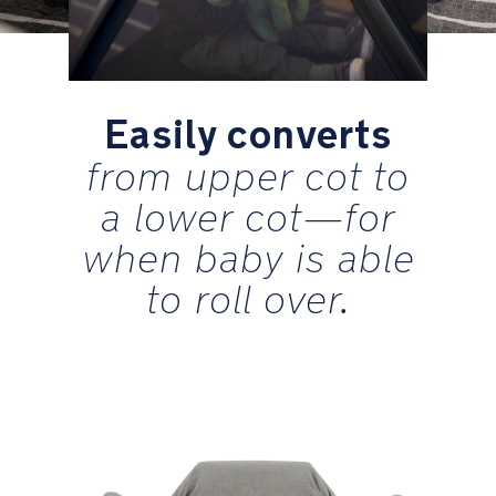
inpakken
Drievoudige
gelaagde
mesh
Easily converts
matras
from upper cot to
Geventileerde
a lower cot—for
matraspanelen
when baby is able
eenvoudig
te
to roll over.
verwijderen
voor
diepe
reiniging
Boven-
de-
grondbodem