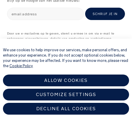
Blijf op de hoogte van het laatste nieuws:
Voldoet
aan
email address
SCHRIJF JE IN
de
Europese
norm:
Door uw e-mailadres op te geven, stemt u ermee in om via e-mail te
EN
ontvangen: nieuwsbrieven, details van producten en aanbiedingen
×
716
waarvan wij denken dat ze interessant voor u kunnen zijn, en
Fabriekscertificeerde
feedbackverzoeken over producten en diensten die u bij ons hebt gekocht.
We use cookies to help improve our services, make personal offers, and
ISO
Raadpleeg onze
Privacyverklaring
voor meer informatie over hoe wij uw
enhance your experience. If you do not accept optional cookies below,
persoonlijke gegevens verwerken
.
14001
your experience may be affected. If you want to know more, please read
the
Cookie Policy
ISO
9001
OHSAS
ALLOW COOKIES
18001
CUSTOMIZE SETTINGS
Gewicht:
10.26
DECLINE ALL COOKIES
kg
(Speelkleed
NETHERLANDS
zonder