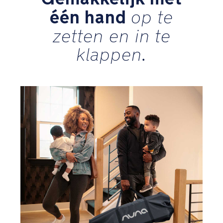
voor
één hand
op te
een
rustige
zetten en in te
slaap
klappen.
Stevig,
aluminium
zigzag
frame
Gewatteerde
hoeken
voorkomen
beknelde
vingertjes
Een
mix
van