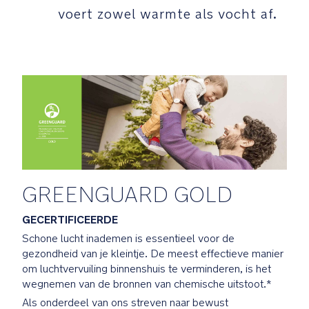
te
voert zowel warmte als vocht af.
ondersteunen
GREENGUARD
Gold-
gecertificeerd:
Van
producten
die
de
GREENGUARD
Gold-
GREENGUARD GOLD
certificering
hebben
GECERTIFICEERDE
behaald
Schone lucht inademen is essentieel voor de
is
gezondheid van je kleintje. De meest effectieve manier
wetenschappelijk
om luchtvervuiling binnenshuis te verminderen, is het
bewezen
wegnemen van de bronnen van chemische uitstoot.*
dat
ze
Als onderdeel van ons streven naar bewust