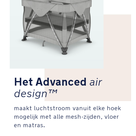
inbegrepen
Met
transporttas
met
goed
handvat
waardoor
dragen
een
fluitje
van
Het Advanced
air
een
design™
cent
wordt
maakt luchtstroom vanuit elke hoek
Winnaar
mogelijk met alle mesh-zijden, vloer
Red
en matras.
Dot
Award