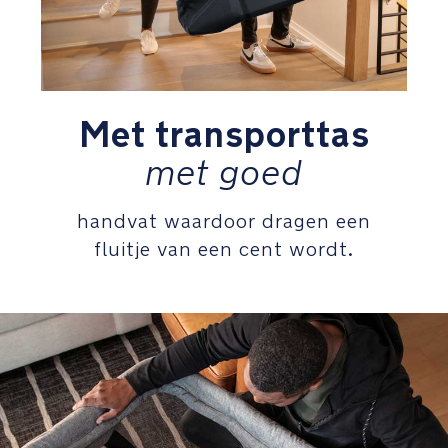
geweven
draden
zorgt
voor
een
eenvoudig
Met transporttas
te
reinigen
met goed
stof
met
handvat waardoor dragen een
een
zachte
fluitje van een cent wordt.
subtiele
textuur
Verschoningsaccessoire
creeert
een
volledig
functionerende