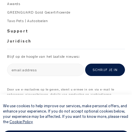
Awards
s
in
e
GREENGUARD Gold Gecertificeerde
stijl
r
Tavo Pets | Autostoelen
M
Compact
a
Support
en
n
Juridisch
klapt
u
plat
al
in
_
Blijf op de hoogte van het laatste nieuws:
voor
G
probleemloze
L
email address
SCHRIJF JE IN
ritjes
N
en
u
zodat
n
Door uw e-mailadres op te geven, stemt u ermee in om via e-mail te
je
ontvangen: nieuwsbrieven, details van producten en aanbiedingen
a
×
de
waarvan wij denken dat ze interessant voor u kunnen zijn, en
_
feedbackverzoeken over producten en diensten die u bij ons hebt gekocht.
We use cookies to help improve our services, make personal offers, and
wieg
M
Raadpleeg onze
Privacyverklaring
voor meer informatie over hoe wij uw
enhance your experience. If you do not accept optional cookies below,
makkelijk
I
persoonlijke gegevens verwerken
.
your experience may be affected. If you want to know more, please read
op
X
the
Cookie Policy
kan
X
bergen