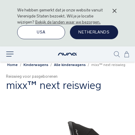
We hebben gemerkt dat je onze website vanuit
Verenigde Staten
bezoekt. Wil je je locatie
wijzigen?
Bekijk de landen waar we bezorgen.
USA
NETHERLANDS
Ga
Ontdek
Show
naa
Home
Kinderwagens
Alle kinderwagens
mixx™ next reiswieg
search
de
inh
Reiswieg voor pasgeborenen
mixx™ next reiswieg
Ga
naar
het
einde
van
de
afbeeldingen-