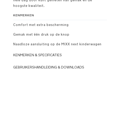
hele dag door kunt genieten van gemak en de
hoogste kwaliteit.
KENMERKEN
Comfort met extra bescherming
Gemak met één druk op de knop
Naadloze aansluiting op de MIXX next kinderwagen
KENMERKEN & SPECIFICATIES
Gebruik
GEBRUIKERSHANDLEIDING & DOWNLOADS
DOWNLOADS
Jouw
kindje
N
kan
u
hier
n
tijdens
a
de
_
eerste