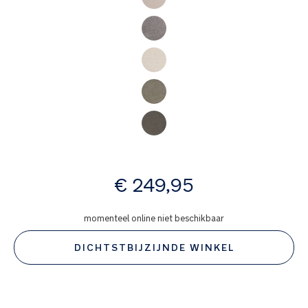
afbeeldingen-
gallerij
vanaf
€ 249,95
momenteel online niet beschikbaar
DICHTSTBIJZIJNDE WINKEL