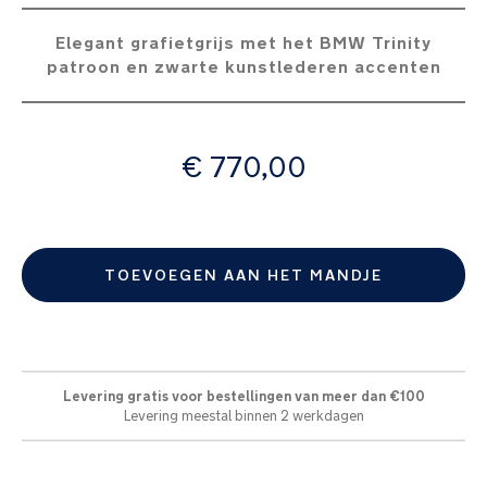
de
afbeeldingen-
Elegant grafietgrijs met het BMW Trinity
gallerij
patroon en zwarte kunstlederen accenten
vanaf
€ 770,00
TOEVOEGEN AAN HET MANDJE
Levering gratis voor bestellingen van meer dan €100
Levering meestal binnen 2 werkdagen