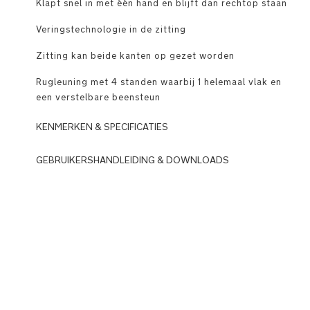
Klapt snel in met één hand en blijft dan rechtop staan
Veringstechnologie in de zitting
Zitting kan beide kanten op gezet worden
Rugleuning met 4 standen waarbij 1 helemaal vlak en
een verstelbare beensteun
KENMERKEN & SPECIFICATIES
Gebruik
GEBRUIKERSHANDLEIDING & DOWNLOADS
DOWNLOADS
Volwaardige
compacte
N
kinderwagen
u
weegt
n
slechts
a_
8,72
B
kg
M
(zonder
W