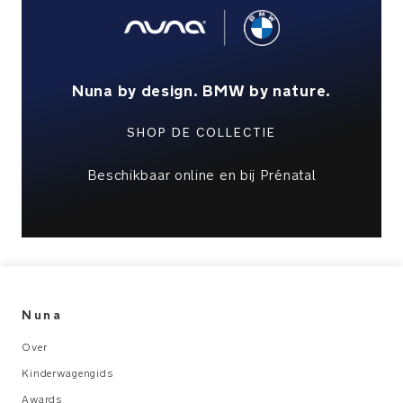
kijkraampje
Te
gebruiken
Nuna by design. BMW by nature.
met
de
SHOP DE COLLECTIE
exclusieve
LYTL
reisweig
Beschikbaar online en bij Prénatal
in
Graphene
PRODUCT
SPECIFICATIES
Aanbevolen
Nuna
gebruik:
Over
Geboorte
Kinderwagengids
tot
Awards
22