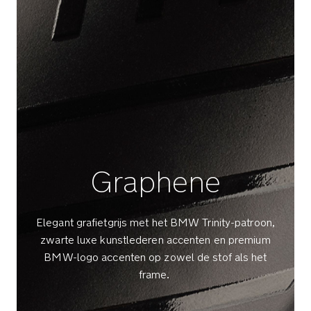
en
G
blijft
L
dan
rechtop
staan
Luxe
kunstlederen
duwstang
en
voorbeugel
Graphene
geven
je
wandeling
Elegant grafietgrijs met het BMW Trinity-patroon,
extra
zwarte luxe kunstlederen accenten en premium
klasse
BMW-logo accenten op zowel de stof als het
frame.
Verstelbare
duwstang
met