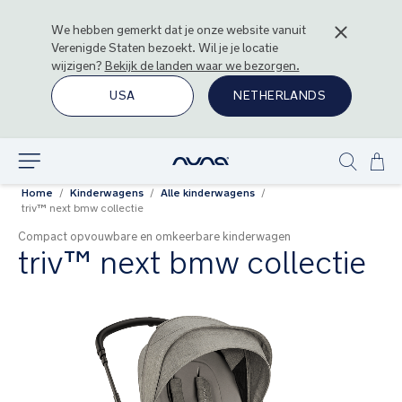
We hebben gemerkt dat je onze website vanuit
Verenigde Staten
bezoekt. Wil je je locatie
wijzigen?
Bekijk de landen waar we bezorgen.
USA
NETHERLANDS
Ga
Ontdek
Show
naa
Home
Kinderwagens
Alle kinderwagens
search
de
triv™ next bmw collectie
inh
Compact opvouwbare en omkeerbare kinderwagen
triv™ next bmw collectie
Ga
naar
het
einde
van
de
afbeeldingen-