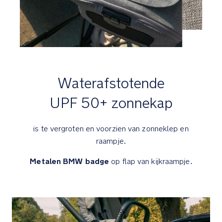
baby's
Sterke,
met
schuimgevulde
banden
kunnen
Waterafstotende
elk
UPF 50+ zonnekap
terrein
aan
is te vergroten en voorzien van zonneklep en
Luxe
details
raampje.
Metalen BMW badge
op flap van kijkraampje.
Gemakkelijk
toegankelijk
opbergvak
met
rits