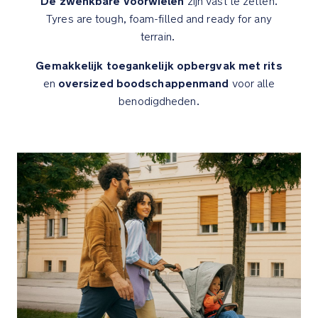
De zwenkbare voorwielen
zijn vast te zetten.
Reissysteem
Tyres are tough, foam-filled and ready for any
klaar–
terrain.
klik
eenvoudig
Gemakkelijk toegankelijk opbergvak met rits
(bijna)
oversized boodschappenmand
en
voor alle
elke
benodigdheden.
autostoel
vast
op
de
meegeleverde
adapters
en
stel
de
juiste
positie
in
voor
je