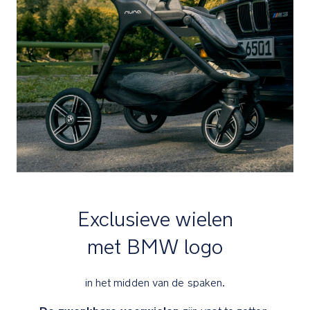
en
oversized
boodschappenmand
voor
alle
benodigdheden
Je
zet
er
gemakkelijk
de
LYTL
reiswieg
Exclusieve wielen
op
met
met BMW logo
de
bijgeleverde
in het midden van de spaken.
adapers