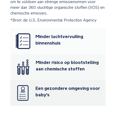
om te voldoen aan strenge emissienormen voor
meer dan 360 vluchtige organische stoffen (VOS) en
BMW
chemische emissies.
Trinity
*Bron: de U.S. Environmental Protection Agency
patroon
speciaal
in
Minder luchtvervuiling
de
binnenshuis
stof
van
de
Minder risico op blootstelling
stoel
aan chemische stoffen
gestikt
Exclusieve
Een gezondere omgeving voor
wielen
met
baby's
BMW
logo
in