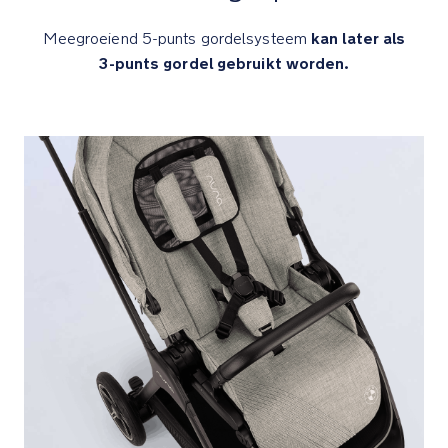
De
kan later als
Meegroeiend 5-punts gordelsysteem
one-
3-punts gordel gebruikt worden.
touch
achterrem
zorgt
voor
gemakkelijk
stoppen
en
doorgaan
met
slechts
een
simpel
tikje
van
bovenaf
De