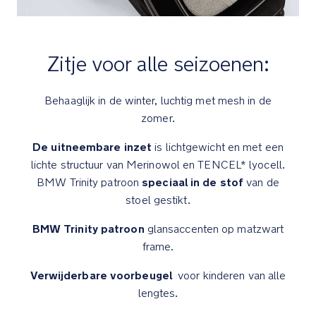
zwenkbare
voorwielen
zijn
vast
Zitje voor alle seizoenen:
te
zetten
Behaaglijk in de winter, luchtig met mesh in de
Comfort
zomer.
De uitneembare inzet
is lichtgewicht en met een
Veringstechnologie
lichte structuur van Merinowol en TENCEL* lyocell.
onder
speciaal in de stof
BMW Trinity patroon
van de
de
zitting
stoel gestikt.
voor
BMW Trinity patroon
glansaccenten op matzwart
nog
soepelere
frame.
ritjes
Verwijderbare voorbeugel
voor kinderen van alle
lengtes.
Rugleuning
verstelbaar