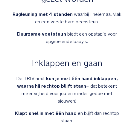
zomer
Rugleuning met 4 standen
waarbij 1 helemaal vlak
De
en een verstelbare beensteun.
uitneembare
Duurzame voetsteun
biedt een opstapje voor
inzet
is
opgroeiende baby's.
lichtgewicht
en
Inklappen en gaan
met
een
lichte
kun je met één hand inklappen,
De TRIV next
structuur
waarna hij rechtop blijft staan
– dat betekent
van
meer vrijheid voor jou en minder gedoe met
Merinowol
en
sjouwen!
TENCEL*
Klapt snel in met één hand
en blijft dan rechtop
lyocell
(*TENCEL™
staan.
is
een