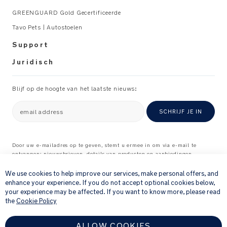
kg
GREENGUARD Gold Gecertificeerde
Tavo Pets | Autostoelen
Voldoet
aan
Support
de
Juridisch
Europese
standaard:
EN
Blijf op de hoogte van het laatste nieuws:
1888
Fabriek
email address
SCHRIJF JE IN
gecertificeerd
ISO
14001
Door uw e-mailadres op te geven, stemt u ermee in om via e-mail te
ISO
ontvangen: nieuwsbrieven, details van producten en aanbiedingen
×
waarvan wij denken dat ze interessant voor u kunnen zijn, en
9001
feedbackverzoeken over producten en diensten die u bij ons hebt gekocht.
We use cookies to help improve our services, make personal offers, and
OHSAS
Raadpleeg onze
Privacyverklaring
voor meer informatie over hoe wij uw
enhance your experience. If you do not accept optional cookies below,
18001
persoonlijke gegevens verwerken
.
your experience may be affected. If you want to know more, please read
the
Cookie Policy
Gewicht:
8.72
ALLOW COOKIES