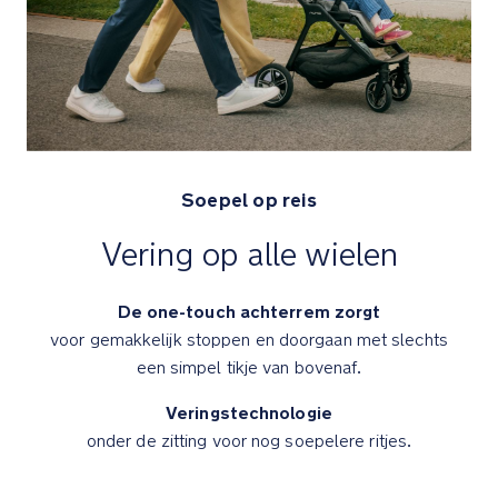
baby.
Inclusief
een
regenhoes
die
jouw
kindje
Soepel op reis
beschermd
tegen
Vering op alle wielen
de
elementen
tijdens
De one-touch achterrem zorgt
de
voor gemakkelijk stoppen en doorgaan met slechts
wandelingen
een simpel tikje van bovenaf.
Nuna
Veringstechnologie
x
onder de zitting voor nog soepelere ritjes.
BMW
collectie
design