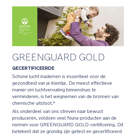
kenmerken
Graphene:
Elegant
grafietgrijs
met
zwarte
GREENGUARD GOLD
luxe
kunstlederen
GECERTIFICEERDE
accenten
Schone lucht inademen is essentieel voor de
gezondheid van je kleintje. De meest effectieve
Geborduurd
manier om luchtvervuiling binnenshuis te
BMW
verminderen, is het wegnemen van de bronnen van
logo
chemische uitstoot.*
op
Als onderdeel van ons streven naar bewust
de
produceren, voldoen veel Nuna-producten aan de
beensteun
normen voor GREENGUARD GOLD-certificering. Dit
en
betekent dat ze grondig zijn getest en gecertificeerd
inleg