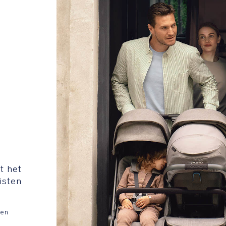
t het
isten
gen