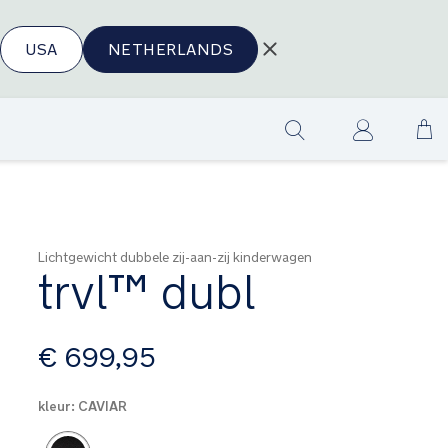
USA
NETHERLANDS
Ga
Show
na
search
de
in
Lichtgewicht dubbele zij-aan-zij kinderwagen
trvl™ dubl
vanaf
€ 699,95
kleur:
CAVIAR
Product Fashions