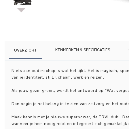
Ga
naar
het
begin
van
de
afbeeldingen-
OVERZICHT
KENMERKEN & SPECIFICATIES
gallerij
Niets aan ouderschap is wat het lijkt. Het is magisch, sp
van je identiteit, stijl, lichaam, werk en reizen.
Als jouw gezin groeit, wordt het antwoord op “Wat vergeet
Dan begin je het belang in te zien van zelfzorg en het o
Maak kennis met je nieuwe superpower, de TRVL dubl. Dez
wanneer je hem nodig hebt en integreert zich gemakkelijk i