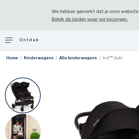
We hebben gemerkt dat je onze website
Bekijk de landen waar we bezorgen.
Ontdek
Home
Kinderwagens
Alle kinderwagens
trvl™ dubl
Ga
naar
het
einde
van
de
afbeeldingen-
gallerij