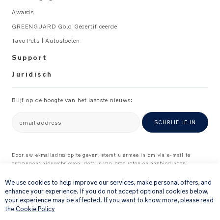
Awards
GREENGUARD Gold Gecertificeerde
Tavo Pets | Autostoelen
Support
Juridisch
Blijf op de hoogte van het laatste nieuws:
email address
SCHRIJF JE IN
Door uw e-mailadres op te geven, stemt u ermee in om via e-mail te
ontvangen: nieuwsbrieven, details van producten en aanbiedingen
×
waarvan wij denken dat ze interessant voor u kunnen zijn, en
feedbackverzoeken over producten en diensten die u bij ons hebt gekocht.
We use cookies to help improve our services, make personal offers, and
Raadpleeg onze
Privacyverklaring
voor meer informatie over hoe wij uw
enhance your experience. If you do not accept optional cookies below,
persoonlijke gegevens verwerken
.
your experience may be affected. If you want to know more, please read
the
Cookie Policy