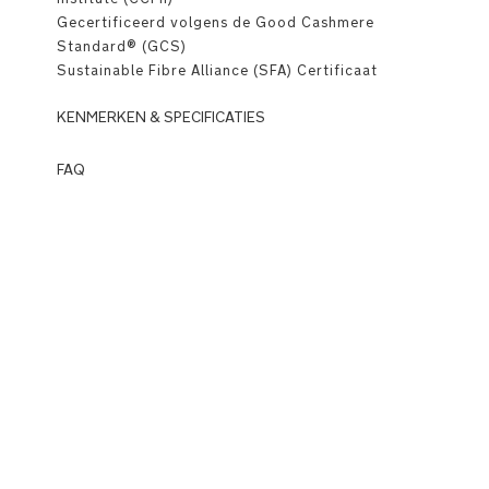
Gecertificeerd volgens de Good Cashmere
Standard® (GCS)
Sustainable Fibre Alliance (SFA) Certificaat
KENMERKEN & SPECIFICATIES
Premium
FAQ
Details
Q: Wat is
Wardrobe?
Klassieke
A:
ronde
De
hals
Wardrobe-
collectie
MagneTech
is
quiet
Nuna’s
close™
nieuwste
categorie
Asymmetrische
en
sluiting
brengt