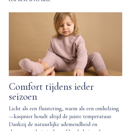
productie
Mongoolse
van Nuna’s
kasjmier
Wardrobe-
Boord
lijn?
&
zoom:
Q: Hoe
Nylon
moet ik
&
Kasjmier
Spandex
verzorgen?
<0,1
g
Q: Hoe
Onderhoudsinstructies
voorkom
ik dat
Comfort tijdens ieder
Kasjmier
Niet
seizoen
gaat
ophangen.
pillen?
Handwas
Licht als een fluistering, warm als een omhelzing
in
—kasjmier houdt altijd de juiste temperatuur.
Q: Is het
koud
Kasjmier van
Dankzij de natuurlijke ademendheid en
water.
Nuna op een
Keer