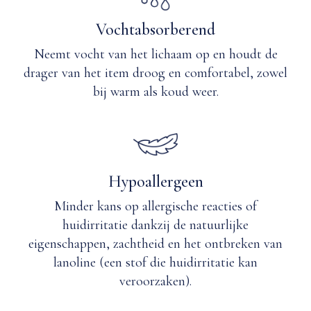
alleen
chemisch
Vochtabsorberend
reinigen
Neemt vocht van het lichaam op en houdt de
met
zachte
drager van het item droog en comfortabel, zowel
oplosmiddelen
bij warm als koud weer.
op
basis
van
petroleum
of
siliconen.
Hypoallergeen
Minder kans op allergische reacties of
huidirritatie dankzij de natuurlijke
eigenschappen, zachtheid en het ontbreken van
lanoline (een stof die huidirritatie kan
veroorzaken).