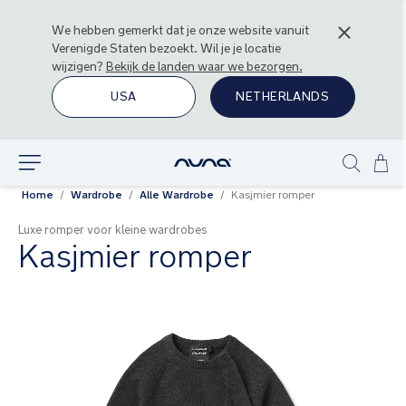
We hebben gemerkt dat je onze website vanuit
Verenigde Staten
bezoekt. Wil je je locatie
wijzigen?
Bekijk de landen waar we bezorgen.
USA
NETHERLANDS
Ga
Ontdek
Show
naa
Home
Wardrobe
Alle Wardrobe
Kasjmier romper
search
de
inh
Luxe romper voor kleine wardrobes
Kasjmier romper
Ga
naar
het
einde
van
de
afbeeldingen-