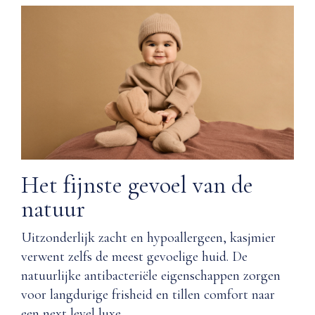
jij
een
–
bewaardoos
en
met
je
magnetische
huid
druksluiting
–
blij
Wordt
van
geleverd
worden.
met
een
Q: Hoe
mousselinen
zorgt
Het fijnste gevoel van de
opbergzak
Nuna voor
natuur
kwaliteit?
PRODUCT
SPECIFICATIES
Uitzonderlijk zacht en hypoallergeen, kasjmier
Q: Welke
Materiaal
materialen
verwent zelfs de meest gevoelige huid. De
worden
natuurlijke antibacteriële eigenschappen zorgen
gebruikt
voor langdurige frisheid en tillen comfort naar
Romper:
bij de
100%
een next level luxe.