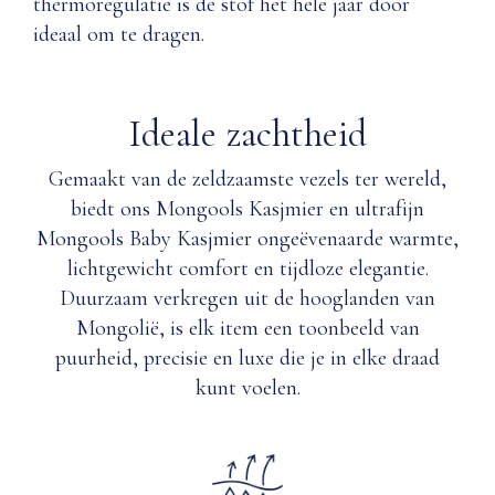
thermoregulatie is de stof het hele jaar door
ethische
het
ideaal om te dragen.
manier
kledingstuk
verkregen en
binnenstebuiten.
geproduceerd?
Bevestig
de
Ideale zachtheid
magneten
Q: Is Kasjmier
opnieuw.
waterafstotend
Gemaakt van de zeldzaamste vezels ter wereld,
Plat
en daardoor
biedt ons Mongools Kasjmier en ultrafijn
laten
beter bestand
Mongools Baby Kasjmier ongeëvenaarde warmte,
drogen.
tegen vlekken?
lichtgewicht comfort en tijdloze elegantie.
Niet
strijken.
Duurzaam verkregen uit de hooglanden van
Q: Hoe
Alleen
Mongolië, is elk item een toonbeeld van
ademend
bleekmiddel
is
puurheid, precisie en luxe die je in elke draad
zonder
Kasjmier?
kunt voelen.
chloor
gebruiken
indien
nodig.
Of