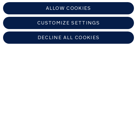
ALLOW COOKIES
CUSTOMIZE SETTINGS
DECLINE ALL COOKIES
NETHERLANDS
Zoek een erkende Nuna-dealer
Copyright © 2026 Nuna Intl BV All rights reserved. Nuna International
B.V. Groenmarktkade 5 H, 1016 TA, Amsterdam, The Netherlands.