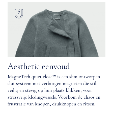
nature
Kasjmier
lichtgewicht,
of
ademend
Supima®-
en
katoen,
temperatuurregulerend
beide
zijn
voorzien
Zacht
van
voor
onze
de
Magnetech
gevoelige
quiet
huid
Aesthetic eenvoud
close™-
technologie
Machine
en
MagneTech quiet close™ is een slim ontworpen
wasbaar
bieden
sluitsysteem met verborgen magneten die stil,
een
veilig en stevig op hun plaats klikken, voor
Geurbestendig
zachtheid
stressvrije kledingwissels. Voorkom de chaos en
en
frustratie van knopen, drukknopen en ritsen.
comfort
Beschermd
waar
in