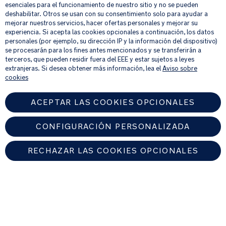
esenciales para el funcionamiento de nuestro sitio y no se pueden
deshabilitar. Otros se usan con su consentimiento solo para ayudar a
mejorar nuestros servicios, hacer ofertas personales y mejorar su
Al proporcionar tu dirección de correo electrónico, aceptas recibir por
experiencia. Si acepta las cookies opcionales a continuación, los datos
correo electrónico nuestro boletín de noticias e información sobre
personales (por ejemplo, su dirección IP y la información del dispositivo)
productos y ofertas que creamos que puedan ser de tu interés.
se procesarán para los fines antes mencionados y se transferirán a
Si quieres más información sobre cómo procesamos tus datos personales,
terceros, que pueden residir fuera del EEE y estar sujetos a leyes
consulta nuestro
aviso de privacidad
.
extranjeras. Si desea obtener más información, lea el
Aviso sobre
cookies
ACEPTAR LAS COOKIES OPCIONALES
CONFIGURACIÓN PERSONALIZADA
RECHAZAR LAS COOKIES OPCIONALES
SPAIN
Encuentre un distribuidor autorizado de Nuna