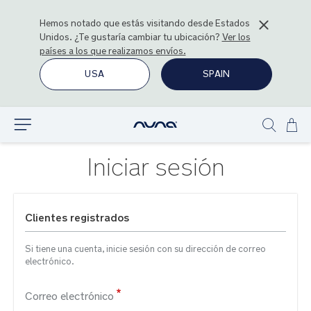
Hemos notado que estás visitando desde
Estados
Unidos
. ¿Te gustaría cambiar tu ubicación?
Ver los
países a los que realizamos envíos.
USA
SPAIN
Ir
Explorar
Show
al
search
con
Iniciar sesión
Clientes registrados
Si tiene una cuenta, inicie sesión con su dirección de correo
electrónico.
Correo electrónico