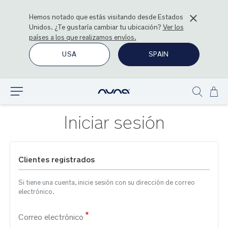
Hemos notado que estás visitando desde
Estados
Unidos
. ¿Te gustaría cambiar tu ubicación?
Ver los
países a los que realizamos envíos.
USA
SPAIN
Ir
Explorar
Show
al
search
con
Iniciar sesión
Clientes registrados
Si tiene una cuenta, inicie sesión con su dirección de correo
electrónico.
Correo electrónico