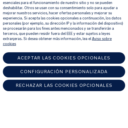
esenciales para el funcionamiento de nuestro sitio y no se pueden
deshabilitar. Otros se usan con su consentimiento solo para ayudar a
mejorar nuestros servicios, hacer ofertas personales y mejorar su
Al proporcionar tu dirección de correo electrónico, aceptas recibir por
experiencia. Si acepta las cookies opcionales a continuación, los datos
correo electrónico nuestro boletín de noticias e información sobre
personales (por ejemplo, su dirección IP y la información del dispositivo)
productos y ofertas que creamos que puedan ser de tu interés.
se procesarán para los fines antes mencionados y se transferirán a
Si quieres más información sobre cómo procesamos tus datos personales,
terceros, que pueden residir fuera del EEE y estar sujetos a leyes
consulta nuestro
aviso de privacidad
.
extranjeras. Si desea obtener más información, lea el
Aviso sobre
cookies
ACEPTAR LAS COOKIES OPCIONALES
CONFIGURACIÓN PERSONALIZADA
RECHAZAR LAS COOKIES OPCIONALES
SPAIN
Encuentre un distribuidor autorizado de Nuna