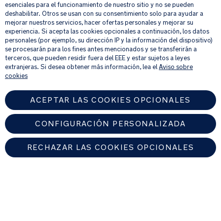
esenciales para el funcionamiento de nuestro sitio y no se pueden
deshabilitar. Otros se usan con su consentimiento solo para ayudar a
mejorar nuestros servicios, hacer ofertas personales y mejorar su
Al proporcionar tu dirección de correo electrónico, aceptas recibir por
experiencia. Si acepta las cookies opcionales a continuación, los datos
correo electrónico nuestro boletín de noticias e información sobre
personales (por ejemplo, su dirección IP y la información del dispositivo)
productos y ofertas que creamos que puedan ser de tu interés.
se procesarán para los fines antes mencionados y se transferirán a
Si quieres más información sobre cómo procesamos tus datos personales,
terceros, que pueden residir fuera del EEE y estar sujetos a leyes
consulta nuestro
aviso de privacidad
.
extranjeras. Si desea obtener más información, lea el
Aviso sobre
cookies
ACEPTAR LAS COOKIES OPCIONALES
CONFIGURACIÓN PERSONALIZADA
RECHAZAR LAS COOKIES OPCIONALES
SPAIN
Encuentre un distribuidor autorizado de Nuna