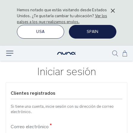
Hemos notado que estás visitando desde
Estados
Unidos
. ¿Te gustaría cambiar tu ubicación?
Ver los
países a los que realizamos envíos.
USA
SPAIN
Ir
Explorar
Show
al
search
con
Iniciar sesión
Clientes registrados
Si tiene una cuenta, inicie sesión con su dirección de correo
electrónico.
Correo electrónico