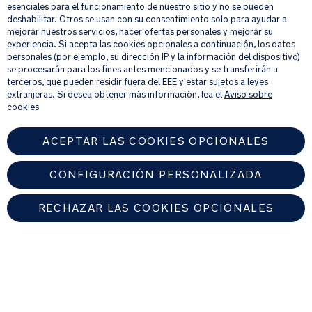
esenciales para el funcionamiento de nuestro sitio y no se pueden
deshabilitar. Otros se usan con su consentimiento solo para ayudar a
mejorar nuestros servicios, hacer ofertas personales y mejorar su
Al proporcionar tu dirección de correo electrónico, aceptas recibir por
experiencia. Si acepta las cookies opcionales a continuación, los datos
correo electrónico nuestro boletín de noticias e información sobre
personales (por ejemplo, su dirección IP y la información del dispositivo)
productos y ofertas que creamos que puedan ser de tu interés.
se procesarán para los fines antes mencionados y se transferirán a
Si quieres más información sobre cómo procesamos tus datos personales,
terceros, que pueden residir fuera del EEE y estar sujetos a leyes
consulta nuestro
aviso de privacidad
.
extranjeras. Si desea obtener más información, lea el
Aviso sobre
cookies
ACEPTAR LAS COOKIES OPCIONALES
CONFIGURACIÓN PERSONALIZADA
RECHAZAR LAS COOKIES OPCIONALES
SPAIN
Encuentre un distribuidor autorizado de Nuna