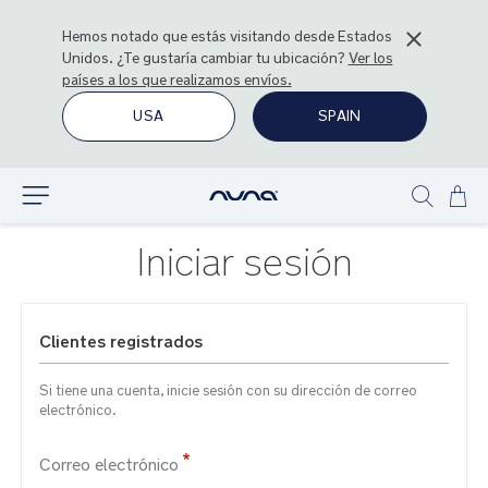
Hemos notado que estás visitando desde
Estados
Unidos
. ¿Te gustaría cambiar tu ubicación?
Ver los
países a los que realizamos envíos.
USA
SPAIN
Ir
Explorar
Show
al
search
con
Iniciar sesión
Clientes registrados
Si tiene una cuenta, inicie sesión con su dirección de correo
electrónico.
Correo electrónico