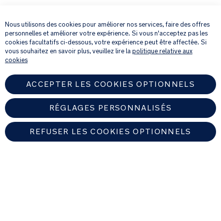
×
En fournissant votre adresse e-mail, vous acceptez de recevoir par e-mail
notre newsletter et des détails sur les produits et les offres qui pourraient
Nous utilisons des cookies pour améliorer nos services, faire des offres
vous intéresser.
personnelles et améliorer votre expérience. Si vous n'acceptez pas les
Pour plus de détails sur la manière dont nous traitons vos informations
cookies facultatifs ci-dessous, votre expérience peut être affectée. Si
personnelles, veuillez consulter notre
Politique de confidentialité
.
vous souhaitez en savoir plus, veuillez lire la
politique relative aux
cookies
ACCEPTER LES COOKIES OPTIONNELS
RÉGLAGES PERSONNALISÉS
REFUSER LES COOKIES OPTIONNELS
FRANCE
Trouver un revendeur Nuna autorisé
© 2026 Nuna Intl BV Tous droits réservés. Nuna International B.V.
Groenmarktkade 5 H, 1016 TA, Amsterdam, Les Pays-Bas.