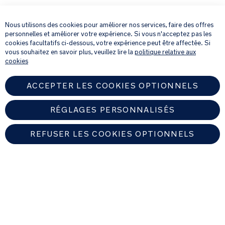
×
En fournissant votre adresse e-mail, vous acceptez de recevoir par e-mail
notre newsletter et des détails sur les produits et les offres qui pourraient
Nous utilisons des cookies pour améliorer nos services, faire des offres
vous intéresser.
personnelles et améliorer votre expérience. Si vous n'acceptez pas les
Pour plus de détails sur la manière dont nous traitons vos informations
cookies facultatifs ci-dessous, votre expérience peut être affectée. Si
personnelles, veuillez consulter notre
Politique de confidentialité
.
vous souhaitez en savoir plus, veuillez lire la
politique relative aux
cookies
ACCEPTER LES COOKIES OPTIONNELS
RÉGLAGES PERSONNALISÉS
REFUSER LES COOKIES OPTIONNELS
FRANCE
Trouver un revendeur Nuna autorisé
© 2026 Nuna Intl BV Tous droits réservés. Nuna International B.V.
Groenmarktkade 5 H, 1016 TA, Amsterdam, Les Pays-Bas.