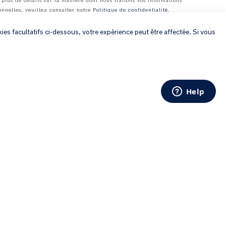
 plus de détails sur la manière dont nous traitons vos informations
onnelles, veuillez consulter notre
Politique de confidentialité
.
×
ies facultatifs ci-dessous, votre expérience peut être affectée. Si vous
© 2026 Nuna Intl BV Tous droits réservés. Nuna International B.V.
Groenmarktkade 5 H, 1016 TA, Amsterdam, Les Pays-Bas.