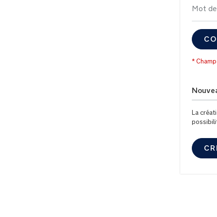
Mot de
CO
Nouvea
La créat
possibil
CR