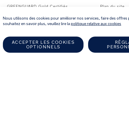
GREENGUARD Gold Certifiés
Plan du site
Tavo Pets | Sièges auto
Nous utilisons des cookies pour améliorer nos services, faire des offres 
souhaitez en savoir plus, veuillez lire la
politique relative aux cookies
ACCEPTER LES COOKIES
RÉGL
OPTIONNELS
PERSON
Trouver un revendeur Nuna au
FRANCE