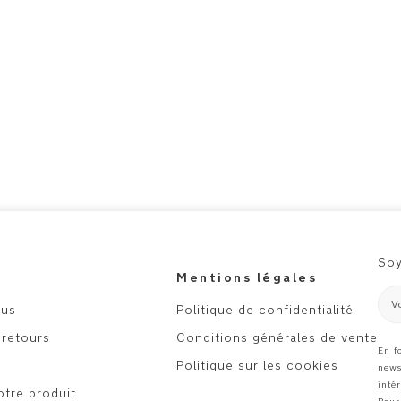
Soy
Mentions légales
V
ous
Politique de confidentialité
 retours
Conditions générales de vente
En f
Politique sur les cookies
news
intér
otre produit