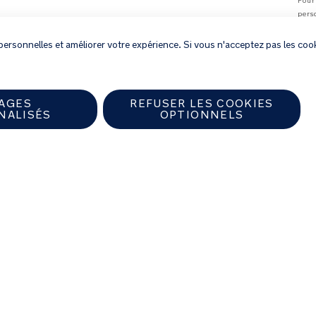
Pour
pers
personnelles et améliorer votre expérience. Si vous n'acceptez pas les cook
AGES
REFUSER LES COOKIES
NALISÉS
OPTIONNELS
torisé