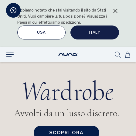
Abbiamo notato che stai visitando il sito da
Stati
Uniti
. Vuoi cambiare la tua posizione?
Visualizza i
Paesi in cui effettuiamo spedizioni.
USA
ITALY
Sal
Esplora
Show
al
search
con
Avvolti da un lusso discreto.
SCOPRI ORA