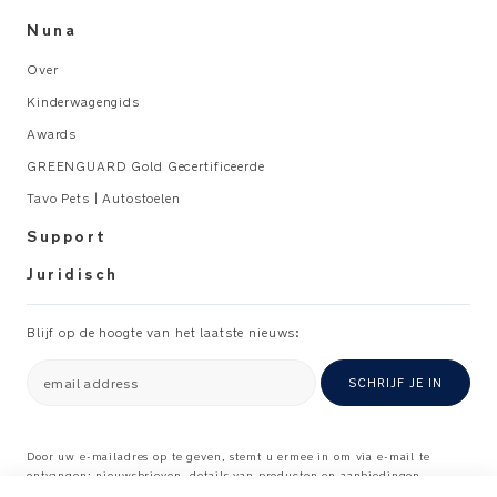
Nuna
Over
Kinderwagengids
Awards
GREENGUARD Gold Gecertificeerde
Tavo Pets | Autostoelen
Support
Juridisch
Blijf op de hoogte van het laatste nieuws:
email address
SCHRIJF JE IN
Door uw e-mailadres op te geven, stemt u ermee in om via e-mail te
ontvangen: nieuwsbrieven, details van producten en aanbiedingen
×
waarvan wij denken dat ze interessant voor u kunnen zijn, en