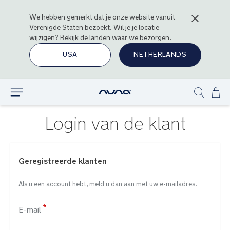
We hebben gemerkt dat je onze website vanuit
Verenigde Staten
bezoekt. Wil je je locatie
wijzigen?
Bekijk de landen waar we bezorgen.
USA
NETHERLANDS
Ga
Ontdek
Show
naa
search
de
Login van de klant
inh
Geregistreerde klanten
Als u een account hebt, meld u dan aan met uw e-mailadres.
E-mail