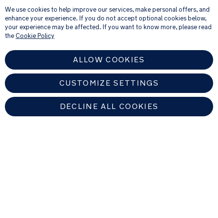
feedbackverzoeken over producten en diensten die u bij ons hebt gekocht.
We use cookies to help improve our services, make personal offers, and
Raadpleeg onze
Privacyverklaring
voor meer informatie over hoe wij uw
enhance your experience. If you do not accept optional cookies below,
persoonlijke gegevens verwerken
.
your experience may be affected. If you want to know more, please read
the
Cookie Policy
ALLOW COOKIES
CUSTOMIZE SETTINGS
DECLINE ALL COOKIES
NETHERLANDS
Zoek een erkende Nuna-dealer
Copyright © 2026 Nuna Intl BV All rights reserved. Nuna International
B.V. Groenmarktkade 5 H, 1016 TA, Amsterdam, The Netherlands.