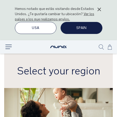
Hemos notado que estás visitando desde
Estados
Unidos
. ¿Te gustaría cambiar tu ubicación?
Ver los
países a los que realizamos envíos.
USA
SPAIN
Ir
Explorar
Show
al
search
con
Select your region