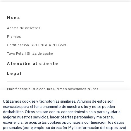
Nuna
Acerca de nosotros
Premios
Certificación GREENGUARD Gold
Tavo Pets | Sillas de coche
Atención al cliente
Legal
Manténgase al día con las ultimas novedades Nuna:
×
Utilizamos cookies y tecnologías similares. Algunos de estos son
Su correo electrónico
REGISTRAR
esenciales para el funcionamiento de nuestro sitio y no se pueden
deshabilitar. Otros se usan con su consentimiento solo para ayudar a
mejorar nuestros servicios, hacer ofertas personales y mejorar su
Al proporcionar tu dirección de correo electrónico, aceptas recibir por
experiencia. Si acepta las cookies opcionales a continuación, los datos
correo electrónico nuestro boletín de noticias e información sobre
personales (por ejemplo, su dirección IP y la información del dispositivo)