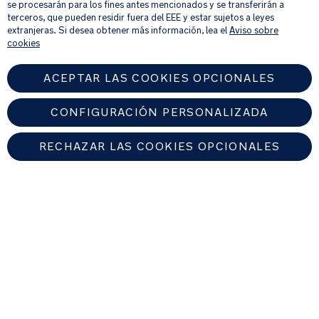
productos y ofertas que creamos que puedan ser de tu interés.
se procesarán para los fines antes mencionados y se transferirán a
Si quieres más información sobre cómo procesamos tus datos personales,
terceros, que pueden residir fuera del EEE y estar sujetos a leyes
consulta nuestro
aviso de privacidad
.
extranjeras. Si desea obtener más información, lea el
Aviso sobre
cookies
ACEPTAR LAS COOKIES OPCIONALES
CONFIGURACIÓN PERSONALIZADA
RECHAZAR LAS COOKIES OPCIONALES
SPAIN
Encuentre un distribuidor autorizado de Nuna
© 2026 Nuna Intl BV Todos los derechos reservados. Nuna International
B.V. Groenmarktkade 5 H, 1016 TA, Amsterdam, Países Bajos.