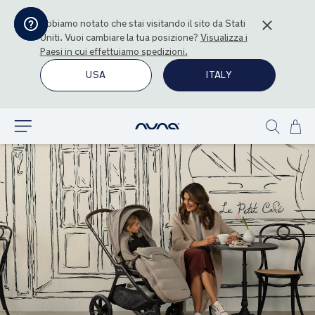
Abbiamo notato che stai visitando il sito da
Stati
Uniti
. Vuoi cambiare la tua posizione?
Visualizza i
Paesi in cui effettuiamo spedizioni.
USA
ITALY
Sal
Esplora
Show
al
search
con