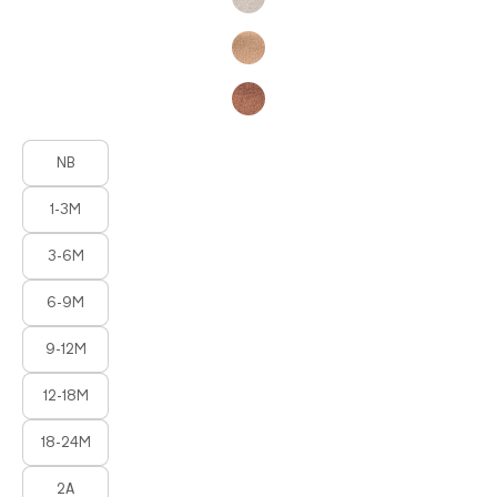
Product Fashions
NB
1-3M
3-6M
6-9M
9-12M
12-18M
18-24M
2A