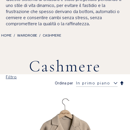
uno stile di vita dinamico, per evitare il fastidio e la
frustrazione che spesso derivano da bottoni, automatici o
cerniere e consentire cambi senza stress, senza
compromettere la qualità o la raffinatezza.
HOME
WARDROBE
CASHMERE
Cashmere
Filtro
Imp
Ordina per
la
dir
dec