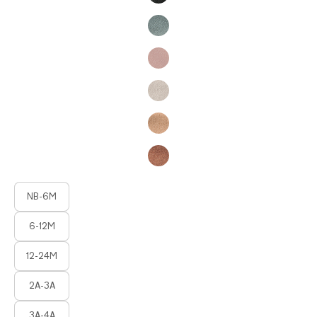
Product Fashions
NB-6M
6-12M
12-24M
2A-3A
3A-4A