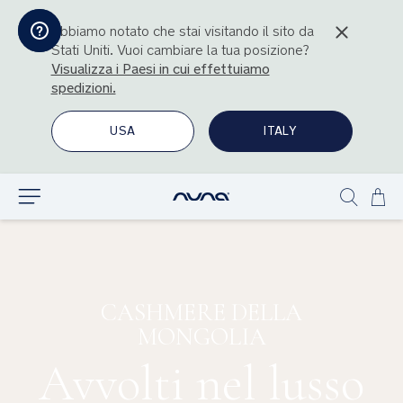
Abbiamo notato che stai visitando il sito da
Stati Uniti
. Vuoi cambiare la tua posizione?
Visualizza i Paesi in cui effettuiamo
spedizioni.
USA
ITALY
Sal
Esplora
Show
al
search
con
CASHMERE DELLA
MONGOLIA
Avvolti nel lusso