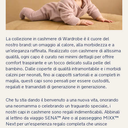
La collezione in cashmere di Wardrobe è il cuore del
nostro brand: un omaggio al calore, alla morbidezza e a
un’eleganza raffinata. Realizzato con cashmere di altissima
qualità, ogni capo è curato nei minimi dettagli per offrire
comfort traspirante e un tocco delicato sulla pelle del
bambino. Dalle coperte di qualità intramontabile e i morbidi
calzini per neonati, fino ai cappotti sartoriali e ai completi in
maglia, questi capi sono pensati per essere custoditi,
regalati e tramandati di generazione in generazione.
Che tu stia dando il benvenuto a una nuova vita, onorando
una neomamma o celebrando un traguardo speciale, i
nostri capi in cashmere sono regali indimenticabili. Abbinali
al lettino da viaggio
SENA™ Aire
o
al passeggino MIXX™
Next
per un'esperienza regalo completa che unisce