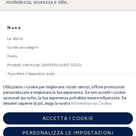
morbidezza, sicurezza e stile.
Nuna
La storia
Guida passeggini
Premi
Prodotti certificati GREENGUARD GOLD
Tavo Pets | Seggiolini auto
×
Supporto
Utilizziamo i cookie per migliorare i nostri servizi, offrire promozioni
personalizzate e migliorare la tua esperienza. Se non accetti i cookie
Legal
opzionali qui sotto, la tua esperienza potrebbe essere influenzata. Se
desideri saperne di più, leggi la nostra
Informativa sui Cookie
.
email address
ISCRIVITI
ACCETTA I COOKIE
Fornendo l’indirizzo e-mail, acconsenti a ricevere via e-mail la nostra
PERSONALIZZA LE IMPOSTAZIONI
newsletter e le informazioni su prodotti e offerte che potrebbero