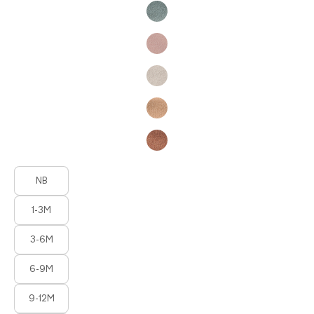
Product Fashions
NB
1-3M
3-6M
6-9M
9-12M