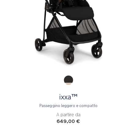
Product Fashions
ixxa™
Passeggino leggero e compatto
A partire da
649,00 €