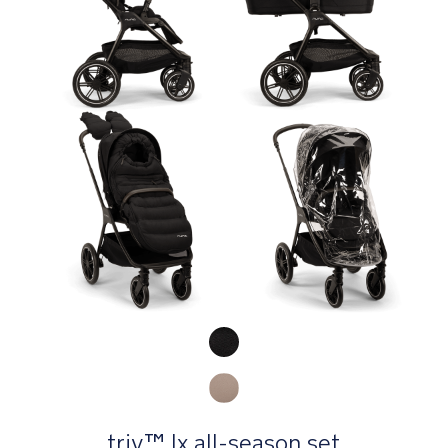
Product Fashions
triv™ lx all-season set