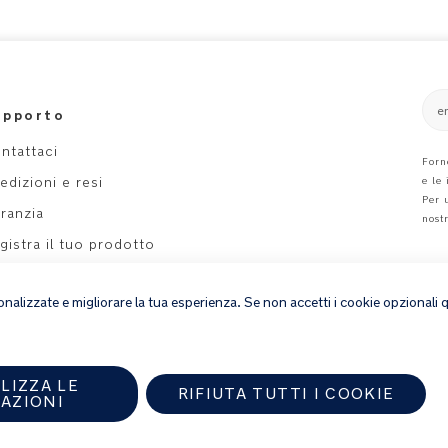
e
upporto
ntattaci
Forn
edizioni e resi
e le
Per 
ranzia
nost
gistra il tuo prodotto
ppa del sito
rsonalizzate e migliorare la tua esperienza. Se non accetti i cookie opzionali
LIZZA LE
RIFIUTA TUTTI I COOKIE
AZIONI