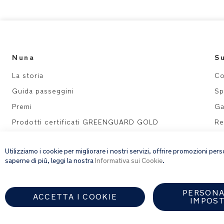
Address:
Martin Luther Kingsingel 74
Drachten, 9202 TE
Phone:
051-2512688
View their website
Nuna
S
La storia
Co
BabyPlanet Groningen
Guida passeggini
Sp
Premi
Ga
Address:
Protonstraat 12b
Groningen, 9718 TE
Prodotti certificati GREENGUARD GOLD
Re
Phone:
050-3111363
Tavo Pets | Seggiolini auto
Ma
View their website
Utilizziamo i cookie per migliorare i nostri servizi, offrire promozioni pe
saperne di più, leggi la nostra
Informativa sui Cookie
.
Legal
Informativa sulla privacy
Prénatal Leiderdorp Megastore
PERSONA
Termini e condizioni
ACCETTA I COOKIE
IMPOST
Address:
Elisabethof 16
Informativa sui cookie
Leiderdorp, 2353 EZ