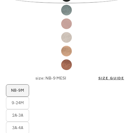
di
immagini
size:
NB-9 MESI
SIZE GUIDE
Product Fashions
NB-9M
9-24M
2A-3A
3A-4A