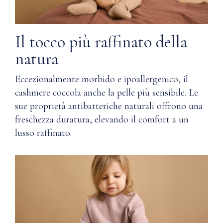
ringrazierete
PRODOTTO
di
indossare.
Materiale
Il tocco più raffinato della
Q: Come
Nuna
natura
100%
garantisce
cashmere
la qualità?
Eccezionalmente morbido e ipoallergenico, il
della
Mongolia
cashmere coccola anche la pelle più sensibile. Le
Q: Dove
di
sue proprietà antibatteriche naturali offrono una
prima
vengono
freschezza duratura, elevando il comfort a un
scelta
utilizzati i
lusso raffinato.
materiali
Istruzioni
nella
per
produzione
la
della linea
cura
Wardrobe
di Nuna?
Lavare
Q: Come
in