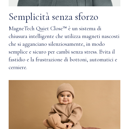
dotati
lavatrice
della
Semplicità senza sforzo
nostra
Confezionato
tecnologia
in
MagneTech Quiet Close™ è un sistema di
Magnetech
una
Quiet
chiusura intelligente che utilizza magneti nascosti
scatola
Close™
che si agganciano silenziosamente, in modo
portaoggetti
e
semplice e sicuro per cambi senza stress. Evita il
con
offrono
chiusura
fastidio e la frustrazione di bottoni, automatici e
una
magnetica
morbidezza
cerniere.
e
Include
un
un
comfort
sacchetto
che
in
tu
mussola
e
per
la
riporlo
tua
pelle
SPECIFICHE