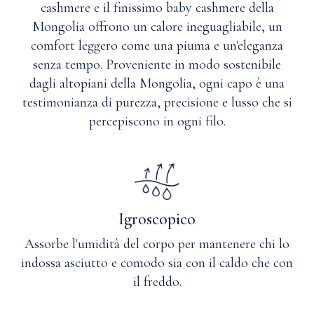
quando
cashmere e il finissimo baby cashmere della
Cashmere
necessario.
Mongolia offrono un calore ineguagliabile, un
è
Oppure
comfort leggero come una piuma e un'eleganza
resistente
lavare
senza tempo. Proveniente in modo sostenibile
all'acqua
a
secco
e quindi
dagli altopiani della Mongolia, ogni capo è una
con
più
testimonianza di purezza, precisione e lusso che si
solvente
resistente
percepiscono in ogni filo.
delicato
alle
a
macchie?
base
di
Q: Quanto
petrolio
è
o
traspirante
Igroscopico
silicone.
il
cashmere?
Assorbe l'umidità del corpo per mantenere chi lo
indossa asciutto e comodo sia con il caldo che con
il freddo.