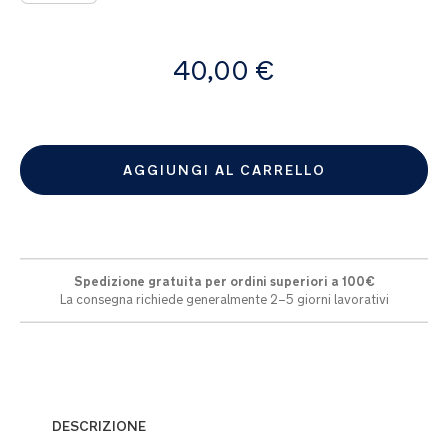
A
40,00 €
partire
da
AGGIUNGI AL CARRELLO
Spedizione gratuita per ordini superiori a 100€
La consegna richiede generalmente 2–5 giorni lavorativi
DESCRIZIONE