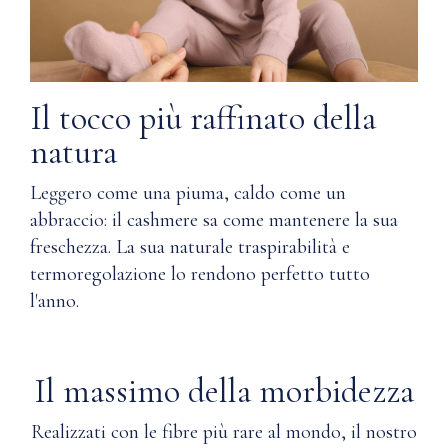
prendersi
lavatrice
cura del
a
cashmere?
freddo
con
ciclo
Q: Come
Il tocco più raffinato della
delicato.
si evita la
natura
Girare
formazione
il
di pallini
capo
Leggero come una piuma, caldo come un
nel
al
cashmere?
abbraccio: il cashmere sa come mantenere la sua
rovescio.
freschezza. La sua naturale traspirabilità e
Asciugare
Q: Il
termoregolazione lo rendono perfetto tutto
in
cashmere di
piano.
l'anno.
Nuna è
Non
stato
stirare.
prodotto e
Solo
acquistato
Il massimo della morbidezza
candeggina
eticamente?
senza
Realizzati con le fibre più rare al mondo, il nostro
cloro
Q: Il