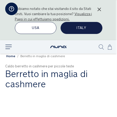
Abbiamo notato che stai visitando il sito da
Stati
Uniti
. Vuoi cambiare la tua posizione?
Visualizza i
Paesi in cui effettuiamo spedizioni.
USA
ITALY
Sal
Esplora
Show
al
Home
Berretto in maglia di cashmere
search
con
Caldo berretto in cashmere per piccole teste
Berretto in maglia di
cashmere
Vai
alla
fine
della
galleria