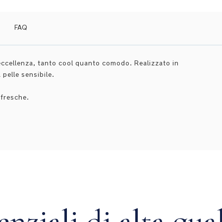
FAQ
 eccellenza, tanto cool quanto comodo. Realizzato in
pelle sensibile.
ù fresche.
enziali di alta qual