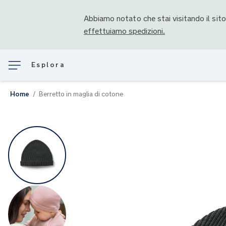
Abbiamo notato che stai visitando il sit
effettuiamo spedizioni.
Esplora
Home
Berretto in maglia di cotone
Vai
alla
fine
della
galleria
di
immagini