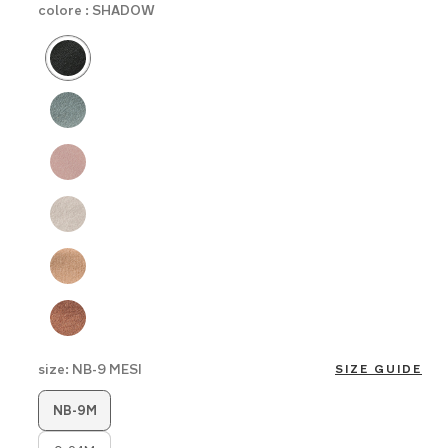
colore :
SHADOW
Product Fashions
size:
NB-9 MESI
SIZE GUIDE
Product Fashions
NB-9M