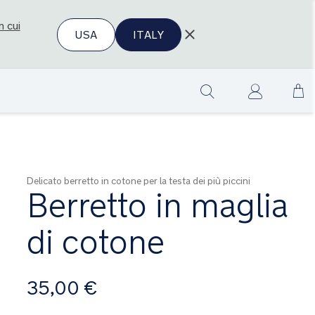
n cui
USA
ITALY
Sa
Show
al
search
co
Delicato berretto in cotone per la testa dei più piccini
Berretto in maglia
di cotone
A
35,00 €
partire
da