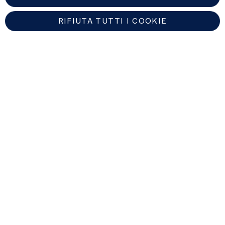
nostra
informativa sulla privacy
.
RIFIUTA TUTTI I COOKIE
ITALY
Trova un rivenditore autorizzato Nuna
Copyright © 2026 Nuna Intl BV All rights reserved.