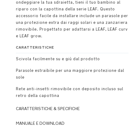
ondeggiare la tua sdraietta, tieni il tuo bambino al
riparo con la capottina della serie LEAF. Questo
accessorio facile da installare include un parasole per
una protezione extra dai raggi solari e una zanzariera
rimovibile. Progettato per adattarsi a LEAF, LEAF curv
e LEAF grow.
CARATTERISTICHE
Scivola facilmente su e giù dal prodotto
Parasole estraibile per una maggiore protezione dal
sole
Rete anti-insetti rimovibile con deposito incluso sul
retro della capottina
CARATTERISTICHE & SPECIFICHE
MANUALE E DOWNLOAD
Scivola
facilmente
DOWNLOADS