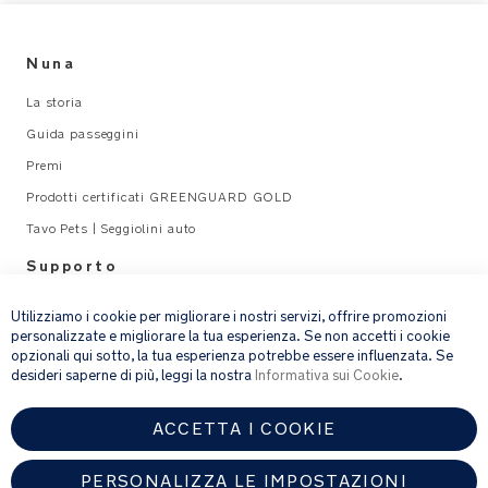
y
deposito
_
incluso
U
Nuna
sul
s
retro
e
La storia
della
r
Guida passeggini
capottina
M
Premi
a
SPECIFICHE
n
Prodotti certificati GREENGUARD GOLD
PRODOTTO
u
Tavo Pets | Seggiolini auto
al
Uso
Supporto
_
consigliato:
×
G
Da
Legal
L
Utilizziamo i cookie per migliorare i nostri servizi, offrire promozioni
usare
personalizzate e migliorare la tua esperienza. Se non accetti i cookie
con
opzionali qui sotto, la tua esperienza potrebbe essere influenzata. Se
email address
ISCRIVITI
LEAF,
desideri saperne di più, leggi la nostra
Informativa sui Cookie
.
LEAF
curv,
ACCETTA I COOKIE
Fornendo l’indirizzo e-mail, acconsenti a ricevere via e-mail la nostra
LEAF
newsletter e le informazioni su prodotti e offerte che potrebbero
grow
interessarti.
PERSONALIZZA LE IMPOSTAZIONI
Per ulteriori dettagli sul trattamento dei dati personali, consulta la