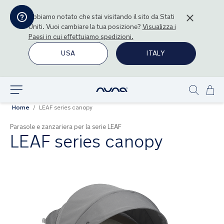
Abbiamo notato che stai visitando il sito da
Stati
Uniti
. Vuoi cambiare la tua posizione?
Visualizza i
Paesi in cui effettuiamo spedizioni.
USA
ITALY
Sal
Esplora
Show
al
Home
LEAF series canopy
search
con
Parasole e zanzariera per la serie LEAF
LEAF series canopy
Vai
alla
fine
della
galleria
di
immagini