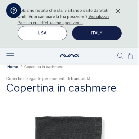
Abbiamo notato che stai visitando il sito da
Stati
Uniti
. Vuoi cambiare la tua posizione?
Visualizza i
Paesi in cui effettuiamo spedizioni.
USA
ITALY
Sal
Esplora
Show
al
Home
Copertina in cashmere
search
con
Copertina elegante per momenti di tranquillità
Copertina in cashmere
Vai
alla
fine
della
galleria
di
immagini