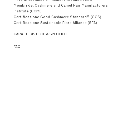
Membri del Cashmere and Camel Hair Manufacturers
Institute (CCMI)
Certificazione Good Cashmere Standard® (GCS)
Certificazione Sustainable Fibre Alliance (SFA)
CARATTERISTICHE & SPECIFICHE
Dettagli
FAQ
Premium
Q: Cos'è
Wardrobe?
Orlo
A:
a
Wardrobe
costine
è
la
Logo
nuova
lavorato
collezione
a
di
maglia
Nuna
nel
che