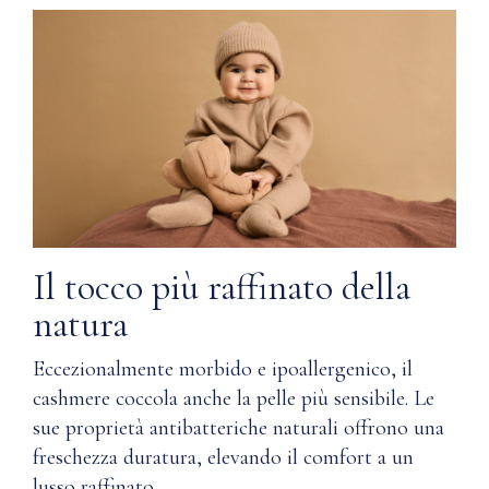
un
magnetica
comfort
che
Include
tu
un
e
sacchetto
la
in
tua
mussola
pelle
per
ringrazierete
riporlo
di
indossare.
SPECIFICHE
Il tocco più raffinato della
PRODOTTO
Q: Come
Nuna
natura
Materiale
garantisce
la qualità?
Eccezionalmente morbido e ipoallergenico, il
100%
cashmere coccola anche la pelle più sensibile. Le
Q: Dove
cashmere
sue proprietà antibatteriche naturali offrono una
della
vengono
freschezza duratura, elevando il comfort a un
Mongolia
utilizzati i
lusso raffinato.
di