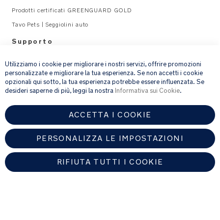
Prodotti certificati GREENGUARD GOLD
Tavo Pets | Seggiolini auto
Supporto
×
Legal
Utilizziamo i cookie per migliorare i nostri servizi, offrire promozioni
personalizzate e migliorare la tua esperienza. Se non accetti i cookie
opzionali qui sotto, la tua esperienza potrebbe essere influenzata. Se
email address
ISCRIVITI
desideri saperne di più, leggi la nostra
Informativa sui Cookie
.
ACCETTA I COOKIE
Fornendo l’indirizzo e-mail, acconsenti a ricevere via e-mail la nostra
newsletter e le informazioni su prodotti e offerte che potrebbero
interessarti.
PERSONALIZZA LE IMPOSTAZIONI
Per ulteriori dettagli sul trattamento dei dati personali, consulta la
nostra
informativa sulla privacy
.
RIFIUTA TUTTI I COOKIE
ITALY