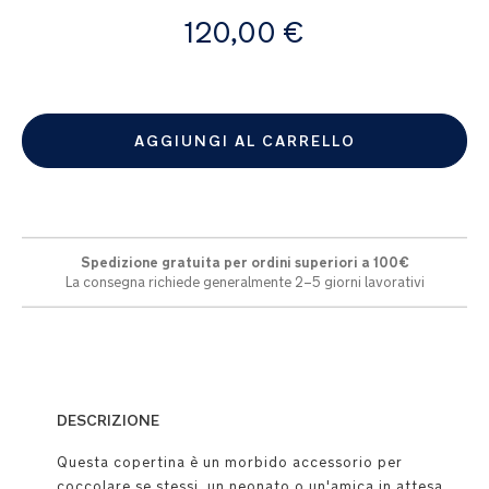
A
120,00 €
partire
da
AGGIUNGI AL CARRELLO
Spedizione gratuita per ordini superiori a 100€
La consegna richiede generalmente 2–5 giorni lavorativi
DESCRIZIONE
Questa copertina è un morbido accessorio per
coccolare se stessi, un neonato o un'amica in attesa