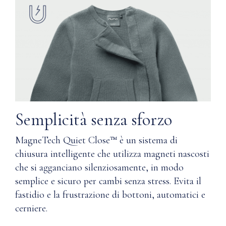
Delicato
il
sulla
Cashmere
pelle
o
sensibile
il
Cotone
Resistente
Supima®,
agli
entrambi
odori
sono
dotati
della
Lavabile
Semplicità senza sforzo
nostra
in
tecnologia
lavatrice
MagneTech Quiet Close™ è un sistema di
Magnetech
Quiet
chiusura intelligente che utilizza magneti nascosti
Confezionato
Close™
che si agganciano silenziosamente, in modo
in
e
semplice e sicuro per cambi senza stress. Evita il
una
offrono
scatola
fastidio e la frustrazione di bottoni, automatici e
una
portaoggetti
morbidezza
cerniere.
con
e
chiusura