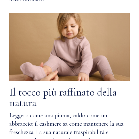
materiali
prima
nella
scelta
produzione
della linea
Istruzioni
Wardrobe
per
di Nuna?
la
cura
Q: Come
prendersi
cura del
Lavare
cashmere?
in
lavatrice
a
Q: Come
Il tocco più raffinato della
freddo,
si evita la
natura
ciclo
formazione
delicato.
di pallini
Asciugare
Leggero come una piuma, caldo come un
nel
in
cashmere?
abbraccio: il cashmere sa come mantenere la sua
piano.
freschezza. La sua naturale traspirabilità e
Non
Q: Il