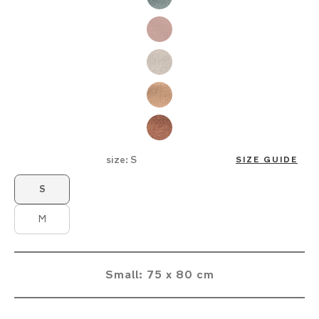
size:
S
SIZE GUIDE
Product Fashions
S
M
Small: 75 x 80 cm