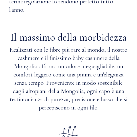
termoregolazione lo rendono perfetto tutto
stirare.
cashmere di
Solo
l'anno.
Nuna è
candeggina
stato
senza
prodotto e
cloro
acquistato
Il massimo della morbidezza
quando
eticamente?
necessario.
Realizzati con le fibre più rare al mondo, il nostro
Oppure
Q: Il
lavare
cashmere e il finissimo baby cashmere della
Cashmere
a
Mongolia offrono un calore ineguagliabile, un
è
secco
comfort leggero come una piuma e un'eleganza
resistente
con
senza tempo. Proveniente in modo sostenibile
all'acqua
solvente
delicato
e quindi
dagli altopiani della Mongolia, ogni capo è una
a
più
testimonianza di purezza, precisione e lusso che si
base
resistente
percepiscono in ogni filo.
di
alle
petrolio
macchie?
o
silicone.
Q: Quanto