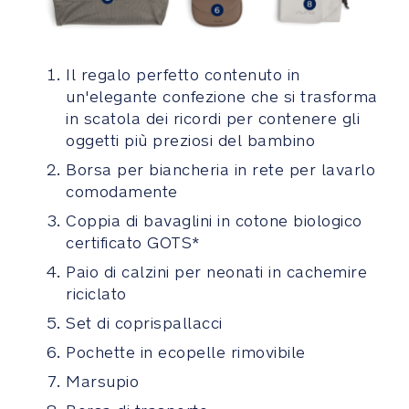
parasole
si
ripiega
da
Il regalo perfetto contenuto in
solo
un'elegante confezione che si trasforma
e
in scatola dei ricordi per contenere gli
si
oggetti più preziosi del bambino
solleva
facilmente
Borsa per biancheria in rete per lavarlo
per
comodamente
proteggere
Coppia di bavaglini in cotone biologico
il
certificato GOTS*
bambino
dagli
Paio di calzini per neonati in cachemire
elementi
riciclato
atmosferici
Set di coprispallacci
Comfort
Pochette in ecopelle rimovibile
Marsupio
Comfort