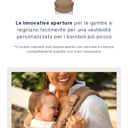
L'inserto
neonato
può
Le innovative aperture
per le gambe si
essere
regolano facilmente per una vestibilità
aperto
personalizzata per i bambini più piccoli
con
cerniera
*L'inserto neonato può essere aperto con cerniera e rimosso
completamente quando non è più necessario
e
rimosso
completamente
quando
non
è
più
necessario
Il
supporto
per