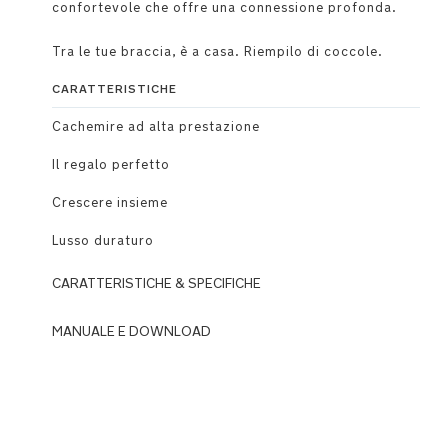
confortevole che offre una connessione profonda.
Tra le tue braccia, è a casa. Riempilo di coccole.
CARATTERISTICHE
Cachemire ad alta prestazione
Il regalo perfetto
Crescere insieme
Lusso duraturo
CARATTERISTICHE & SPECIFICHE
Utilizzo
MANUALE E DOWNLOAD
DOWNLOADS
Design
ergonomico
N
strutturato
u