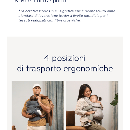
Borsa di trasporto
totale
grazie
*La certificazione GOTS significa che è riconosciuto dallo
alla
standard di lavorazione leader a livello mondiale per i
distribuzione
tessuti realizzati con fibre organiche.
uniforme
del
peso
del
bambino
4 posizioni
e
agli
di trasporto ergonomiche
spallacci
e
cintura
imbottiti
Il
giogo
regolabile
mantiene