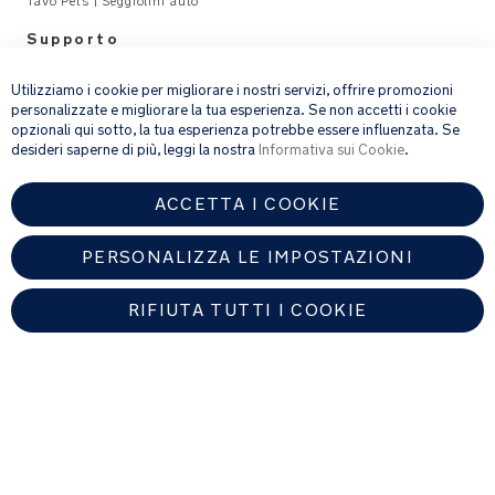
Tavo Pets | Seggiolini auto
alta
prestazioni
Supporto
×
ha
Legal
una
Utilizziamo i cookie per migliorare i nostri servizi, offrire promozioni
naturale
personalizzate e migliorare la tua esperienza. Se non accetti i cookie
capacità
opzionali qui sotto, la tua esperienza potrebbe essere influenzata. Se
email address
ISCRIVITI
desideri saperne di più, leggi la nostra
Informativa sui Cookie
.
di
assorbimento
dell'umidità
ACCETTA I COOKIE
Fornendo l’indirizzo e-mail, acconsenti a ricevere via e-mail la nostra
newsletter e le informazioni su prodotti e offerte che potrebbero
che
interessarti.
offre
PERSONALIZZA LE IMPOSTAZIONI
Per ulteriori dettagli sul trattamento dei dati personali, consulta la
comfort
nostra
informativa sulla privacy
.
per
RIFIUTA TUTTI I COOKIE
tutte
le
stagioni
ITALY
e
una
Trova un rivenditore autorizzato Nuna
durata
eccezionale
Copyright © 2026 Nuna Intl BV All rights reserved.