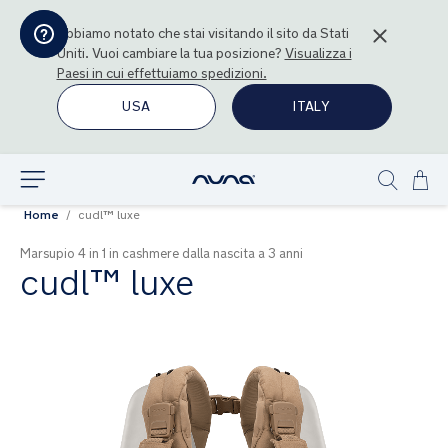
Abbiamo notato che stai visitando il sito da
Stati
Uniti
. Vuoi cambiare la tua posizione?
Visualizza i
Paesi in cui effettuiamo spedizioni.
USA
ITALY
Sal
Esplora
Show
al
Home
cudl™ luxe
search
con
Marsupio 4 in 1 in cashmere dalla nascita a 3 anni
cudl™ luxe
Vai
alla
fine
della
galleria
di
immagini