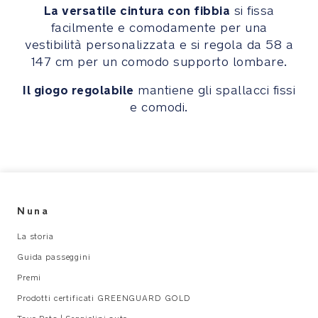
si
La versatile cintura con fibbia
si fissa
trasforma
facilmente e comodamente per una
in
vestibilità personalizzata e si regola da 58 a
scatola
147 cm per un comodo supporto lombare.
dei
ricordi
Il giogo regolabile
mantiene gli spallacci fissi
per
e comodi.
contenere
gli
oggetti
più
preziosi
del
bambino
Nuna
La storia
Il
Guida passeggini
misto
cachemire-
Premi
seta
Prodotti certificati GREENGUARD GOLD
ad