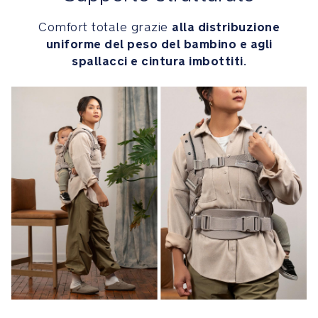
cachemire
di
alla distribuzione
Comfort totale grazie
alta
uniforme del peso del bambino e agli
qualità
spallacci e cintura imbottiti
.
e
alla
confezione
unica
nel
suo
genere
Il
regalo
perfetto
contenuto
in
un'elegante
confezione
che