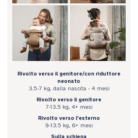
gli
spallacci
fissi
e
comodi
La
versatile
cintura
con
fibbia
Rivolto verso il genitore/con riduttore
si
neonato
fissa
3.5-7 kg, dalla nascita - 4 mesi
facilmente
Rivolto verso il genitore
e
comodamente
7-13.5 kg, 4+ mesi
per
Rivolto verso l'esterno
una
9-13.5 kg, 6+ mesi
vestibilità
personalizzata
Sulla schiena