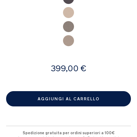
A
399,00 €
partire
da
AGGIUNGI AL CARRELLO
Spedizione gratuita per ordini superiori a 100€