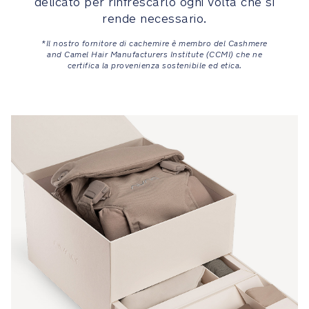
delicato per rinfrescarlo ogni volta che si
lavatrice
con
rende necessario.
ciclo
*Il nostro fornitore di cachemire è membro del Cashmere
di
and Camel Hair Manufacturers Institute (CCMI) che ne
lavaggio
certifica la provenienza sostenibile ed etica.
delicato
per
rinfrescarlo
ogni
volta
che
si
rende
necessario
Sicurezza
MagneTech
secure
snap™