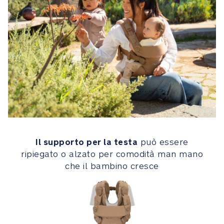
integrato
dotato
di
cerniere
ricoperte
per
garantire
un
utilizzo
morbido
e
sicuro
con
Il supporto per la testa
può essere
bambini
ripiegato o alzato per comodità man mano
di
che il bambino cresce
età
inferiore
a
4
mesi