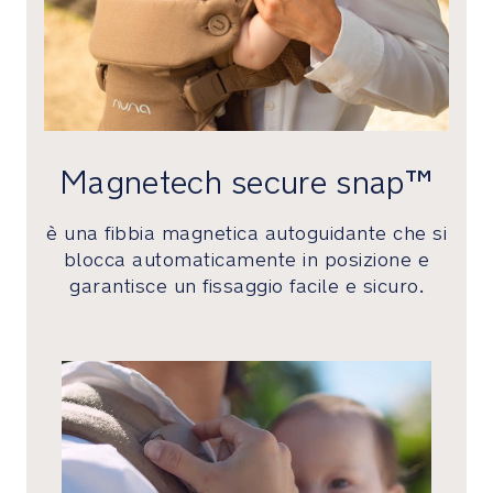
la
testa
può
essere
ripiegato
o
alzato
Magnetech secure snap™
per
comodità
man
è una fibbia magnetica autoguidante che si
mano
blocca automaticamente in posizione e
che
garantisce un fissaggio facile e sicuro.
il
bambino
cresce
I
copri
spallacci
sono
inclusi