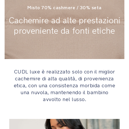
adattivo
man
Misto 70% cashmere / 30% seta
mano
Cachemire ad alte prestazioni
che
il
proveniente da fonti etiche
bambino
cresce:
modalità
neonato,
rivolto
verso
l'interno,
CUDL luxe è realizzato solo con il miglior
rivolto
cachemire di alta qualità, di provenienza
verso
etica, con una consistenza morbida come
l'esterno,
una nuvola, mantenendo il bambino
trasporto
avvolto nel lusso.
sulla
schiena
Le