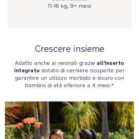
e
11-16 kg, 9+ mesi
si
regola
da
58
a
147
Crescere insieme
cm
per
all'inserto
Adatto anche ai neonati grazie
un
integrato
comodo
dotato di cerniere ricoperte per
supporto
garantire un utilizzo morbido e sicuro con
lombare
bambini di età inferiore a 4 mesi.*
Adatto
anche
ai
neonati
grazie
all'inserto