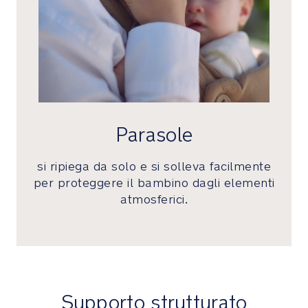
per
maggiore
morbidezza
e
comfort
Dettagli
premium
Parasole
Caratterizzato
da
si ripiega da solo e si solleva facilmente
una
per proteggere il bambino dagli elementi
grande
atmosferici.
attenzione
per
i
dettagli,
dal
tessuto
Supporto strutturato
in