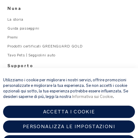
Nuna
La storia
Guida passeggini
Premi
Prodotti certificati GREENGUARD GOLD
Tavo Pets | Seggiolini auto
Supporto
×
Legal
Utilizziamo i cookie per migliorare i nostri servizi, offrire promozioni
personalizzate e migliorare la tua esperienza. Se non accetti i cookie
opzionali qui sotto, la tua esperienza potrebbe essere influenzata. Se
email address
ISCRIVITI
desideri saperne di più, leggi la nostra
Informativa sui Cookie
.
ACCETTA I COOKIE
Fornendo l’indirizzo e-mail, acconsenti a ricevere via e-mail la nostra
newsletter e le informazioni su prodotti e offerte che potrebbero
interessarti.
PERSONALIZZA LE IMPOSTAZIONI
Per ulteriori dettagli sul trattamento dei dati personali, consulta la
nostra
informativa sulla privacy
.