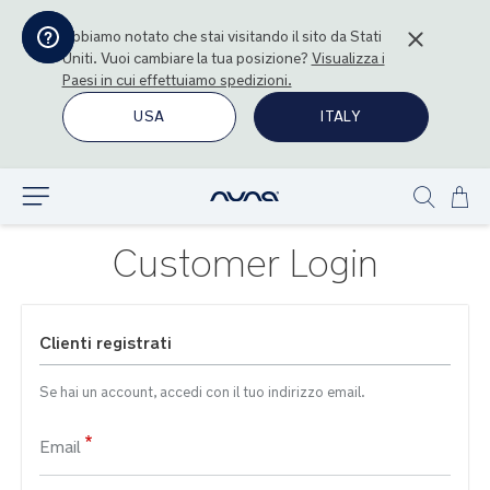
Abbiamo notato che stai visitando il sito da
Stati
Uniti
. Vuoi cambiare la tua posizione?
Visualizza i
Paesi in cui effettuiamo spedizioni.
USA
ITALY
Sal
Esplora
Show
al
search
con
Customer Login
Clienti registrati
Se hai un account, accedi con il tuo indirizzo email.
Email