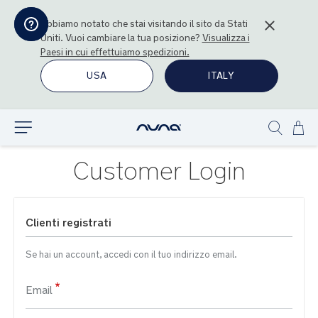
Abbiamo notato che stai visitando il sito da
Stati
Uniti
. Vuoi cambiare la tua posizione?
Visualizza i
Paesi in cui effettuiamo spedizioni.
USA
ITALY
Sal
Esplora
Show
al
search
con
Customer Login
Clienti registrati
Se hai un account, accedi con il tuo indirizzo email.
Email