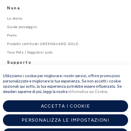
Nuna
La storia
Guida passeggini
Premi
Prodotti certificati GREENGUARD GOLD
Tavo Pets | Seggiolini auto
Supporto
×
Legal
Utilizziamo i cookie per migliorare i nostri servizi, offrire promozioni
personalizzate e migliorare la tua esperienza. Se non accetti i cookie
opzionali qui sotto, la tua esperienza potrebbe essere influenzata. Se
email address
ISCRIVITI
desideri saperne di più, leggi la nostra
Informativa sui Cookie
.
ACCETTA I COOKIE
Fornendo l’indirizzo e-mail, acconsenti a ricevere via e-mail la nostra
newsletter e le informazioni su prodotti e offerte che potrebbero
interessarti.
PERSONALIZZA LE IMPOSTAZIONI
Per ulteriori dettagli sul trattamento dei dati personali, consulta la
nostra
informativa sulla privacy
.