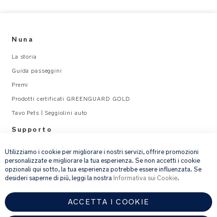
c
-
Uso
c
consigliato:
o
Da
Nuna
tt
usare
o
La storia
con
n
i
Guida passeggini
-
lettini
Premi
s
da
h
Prodotti certificati GREENGUARD GOLD
viaggio
e
della
Tavo Pets | Seggiolini auto
e
serie
Supporto
t_
SENA
×
U
di
Legal
s
Utilizziamo i cookie per migliorare i nostri servizi, offrire promozioni
Nuna
personalizzate e migliorare la tua esperienza. Se non accetti i cookie
e
opzionali qui sotto, la tua esperienza potrebbe essere influenzata. Se
email address
ISCRIVITI
r
desideri saperne di più, leggi la nostra
Informativa sui Cookie
.
M
a
ACCETTA I COOKIE
Fornendo l’indirizzo e-mail, acconsenti a ricevere via e-mail la nostra
n
newsletter e le informazioni su prodotti e offerte che potrebbero
u