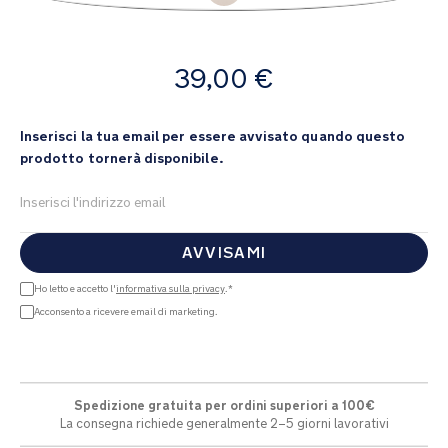
di
immagini
A
39,00 €
partire
da
Inserisci la tua email per essere avvisato quando questo
prodotto tornerà disponibile.
AVVISAMI
Ho letto e accetto l'
informativa sulla privacy
.*
Acconsento a ricevere email di marketing.
Spedizione gratuita per ordini superiori a 100€
La consegna richiede generalmente 2–5 giorni lavorativi