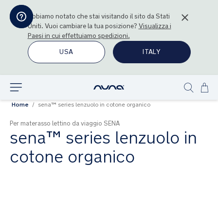
Abbiamo notato che stai visitando il sito da
Stati
Uniti
. Vuoi cambiare la tua posizione?
Visualizza i
Paesi in cui effettuiamo spedizioni.
USA
ITALY
Sal
Esplora
Show
al
Home
sena™ series lenzuolo in cotone organico
search
con
Per materasso lettino da viaggio SENA
sena™ series lenzuolo in
cotone organico
Vai
alla
fine
della
galleria