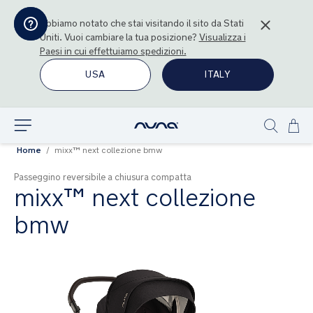
Abbiamo notato che stai visitando il sito da
Stati
Uniti
. Vuoi cambiare la tua posizione?
Visualizza i
Paesi in cui effettuiamo spedizioni.
USA
ITALY
Sal
Esplora
Show
al
Home
mixx™ next collezione bmw
search
con
Passeggino reversibile a chiusura compatta
mixx™ next collezione
bmw
Vai
alla
fine
della
galleria