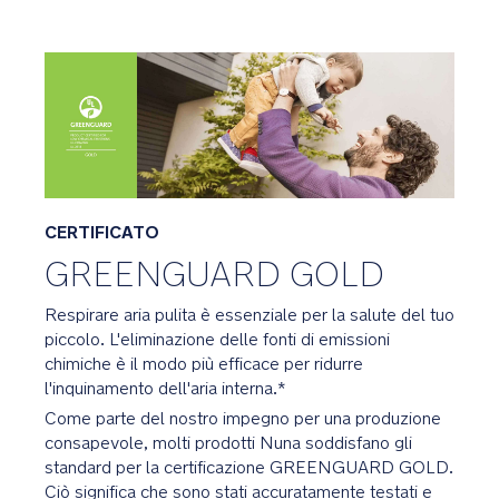
custodire
gli
oggetti
di
valore
La
spaziosa
tasca
CERTIFICATO
con
cerniera
GREENGUARD GOLD
sul
retro
Respirare aria pulita è essenziale per la salute del tuo
dello
piccolo. L'eliminazione delle fonti di emissioni
schienale
chimiche è il modo più efficace per ridurre
è
l'inquinamento dell'aria interna.*
perfetta
Come parte del nostro impegno per una produzione
per
consapevole, molti prodotti Nuna soddisfano gli
chiavi,
standard per la certificazione GREENGUARD GOLD.
telefoni
Ciò significa che sono stati accuratamente testati e