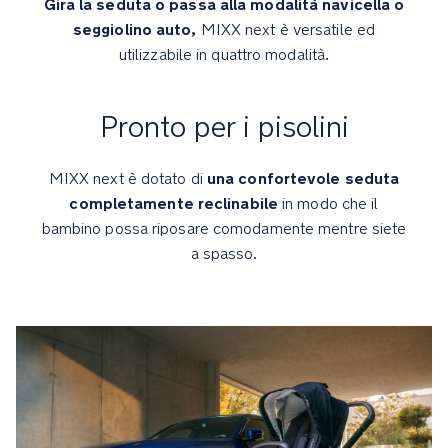
Gira la seduta o passa alla modalità navicella o
poggiapiedi
seggiolino auto,
MIXX next è versatile ed
integrato
utilizzabile in quattro modalità.
garantisce
comfort
al
Pronto per i pisolini
bambino
una confortevole seduta
MIXX next è dotato di
Chiusura
completamente reclinabile
in modo che il
compatta
Compact
bambino possa riposare comodamente mentre siete
fold-
a spasso.
away
axle™
Ammortizzazione
Free-
flex™
sulle
ruote