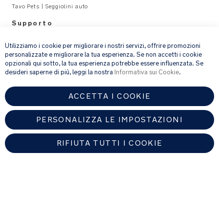
color
Tavo Pets | Seggiolini auto
cioccolato.
Supporto
×
Legal
Loghi
Utilizziamo i cookie per migliorare i nostri servizi, offrire promozioni
BMW
personalizzate e migliorare la tua esperienza. Se non accetti i cookie
ricamati
opzionali qui sotto, la tua esperienza potrebbe essere influenzata. Se
email address
ISCRIVITI
desideri saperne di più, leggi la nostra
Informativa sui Cookie
.
sulla
pedanina
poggiagambe
ACCETTA I COOKIE
Fornendo l’indirizzo e-mail, acconsenti a ricevere via e-mail la nostra
newsletter e le informazioni su prodotti e offerte che potrebbero
e
interessarti.
sull'inserto
PERSONALIZZA LE IMPOSTAZIONI
Per ulteriori dettagli sul trattamento dei dati personali, consulta la
per
nostra
informativa sulla privacy
.
neonati
RIFIUTA TUTTI I COOKIE
Motivo
BMW
ITALY
Trinity
impunturato
Trova un rivenditore autorizzato Nuna
sul
tessuto