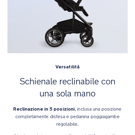
mano
L'inserto
della
seduta
rimovibile
cresce
con
il
bambino
Versatilità
per
Schienale reclinabile con
una
vestibilità
una sola mano
perfetta
La
Reclinazione in 5 posizioni
, inclusa una posizione
pedanina
completamente distesa e pedanina poggiagambe
poggiagambe
regolabile.
regolabile
con