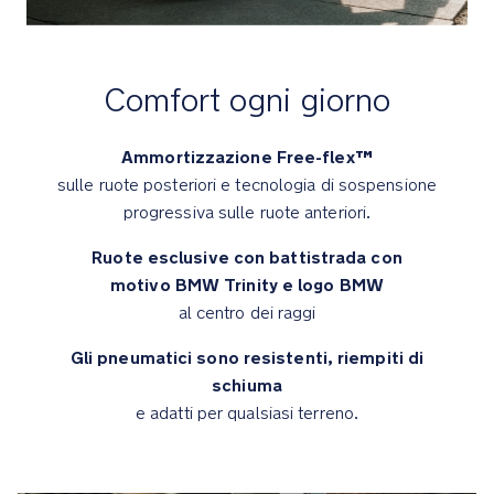
inclusi
proteggono
dagli
Comfort ogni giorno
agenti
atmosferici
Ammortizzazione Free-flex™
Dettagli
premium
sulle ruote posteriori e tecnologia di sospensione
progressiva sulle ruote anteriori.
I
pneumatici
Ruote esclusive con battistrada con
sono
motivo BMW Trinity e logo BMW
resistenti,
al centro dei raggi
riempiti
di
Gli pneumatici sono resistenti, riempiti di
schiuma
schiuma
e
e adatti per qualsiasi terreno.
adatti
per
qualsiasi
terreno