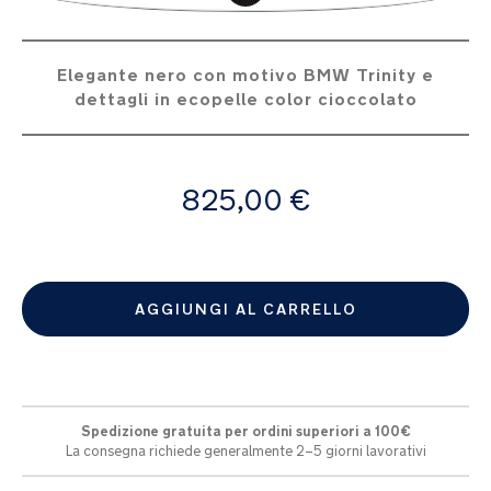
di
immagini
Elegante nero con motivo BMW Trinity e
dettagli in ecopelle color cioccolato
A
825,00 €
partire
da
AGGIUNGI AL CARRELLO
Spedizione gratuita per ordini superiori a 100€
La consegna richiede generalmente 2–5 giorni lavorativi