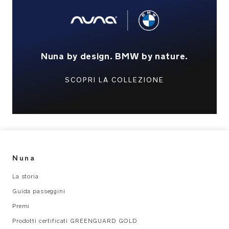
chimiche
Caratteristiche
del
design
Nuna by design. BMW by nature.
della
collezione
Nuna
SCOPRI LA COLLEZIONE
x
BMW
Element:
eleganti
tessuti
Nuna
nero
La storia
carbone
con
Guida passeggini
dettagli
Premi
in
Prodotti certificati GREENGUARD GOLD
ecopelle