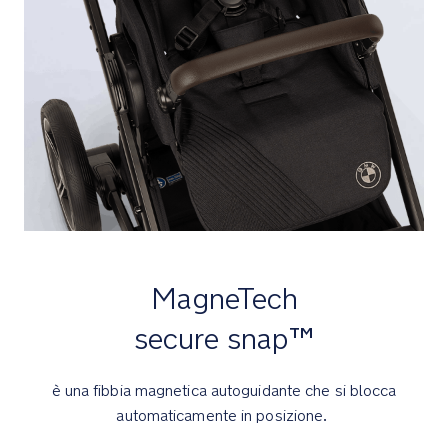
Comfort
La
capottina
idrorepellente
UPF
50+
è
estensibile
e
presenta
un
MagneTech
tendalino
parasole
secure snap™
estraibile,
un
è una fibbia magnetica autoguidante che si blocca
pannello
di
automaticamente in posizione.
ventilazione