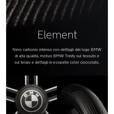
la
strada
Il
sistema
Element
frenante
della
ruota
posteriore
Nero carbonio intenso con dettagli del logo BMW
one-
di alta qualità, motivo BMW Trinity sul tessuto e
touch
sul telaio e dettagli in ecopelle color cioccolato.
è
pratico
e
sicuro
Il
maniglione
di
sicurezza