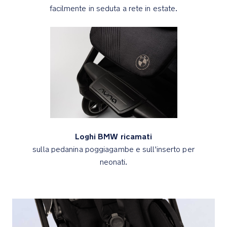
che
facilmente in seduta a rete in estate.
si
blocca
automaticamente
in
posizione
Cinture
a
3
o
5
Loghi BMW ricamati
punti
sulla pedanina poggiagambe e sull'inserto per
che
neonati.
non
serve
rinfilare
per
regolarle
facilmente