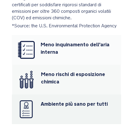
e
certificati per soddisfare rigorosi standard di
salviette
emissioni per oltre 360 composti organici volatili
(COV) ed emissioni chimiche.
Premi
*Source: the U.S. Environmental Protection Agency
e
certificazioni
Meno inquinamento dell'aria
Vincitore
interna
del
premio
Red
Meno rischi di esposizione
Dot
chimica
Product
Design
Ambiente più sano per tutti
La
certificazione
GREENGUARD
Gold
significa