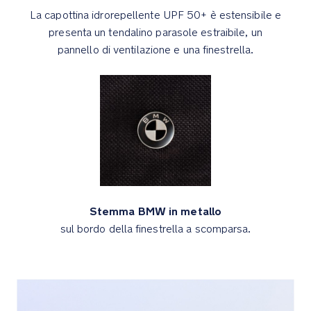
tutti
La capottina idrorepellente UPF 50+ è estensibile e
una
presenta un tendalino parasole estraibile, un
guida
pannello di ventilazione e una finestrella.
confortevole
La
seduta
per
tutte
le
stagioni
mantiene
il
bambino
Stemma BMW in metallo
comodo
sul bordo della finestrella a scomparsa.
in
inverno
e
si
trasforma