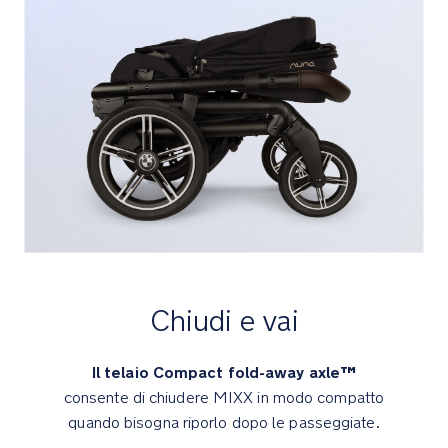
facilmente
in
seduta
a
rete
in
estate
Il
cestino
a
due
scomparti
include
Chiudi e vai
una
tasca
nascosta
Il telaio Compact fold-away axle™
con
consente di chiudere MIXX in modo compatto
cerniera
quando bisogna riporlo dopo le passeggiate.
per