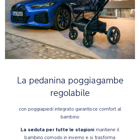
posteriori
e
tecnologia
di
sospensione
progressiva
sulle
ruote
anteriori
Sicurezza
La pedanina poggiagambe
MagneTech
regolabile
secure
snap™
è
con poggiapiedi integrato garantisce comfort al
una
bambino
fibbia
magnetica
La seduta per tutte le stagioni
mantiene il
autoguidante
bambino comodo in inverno e si trasforma