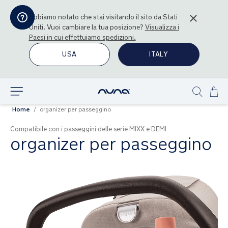
Abbiamo notato che stai visitando il sito da
Stati
Uniti
. Vuoi cambiare la tua posizione?
Visualizza i
Paesi in cui effettuiamo spedizioni.
USA
ITALY
Sal
Esplora
Show
al
Home
organizer per passeggino
search
con
Compatibile con i passeggini delle serie MIXX e DEMI
organizer per passeggino
Vai
alla
fine
della
galleria
di
immagini