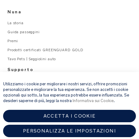
s
ecopelle
e
si
Nuna
r
fissano
M
La storia
saldamente
a
al
Guida passeggini
n
maniglione
Premi
u
di
al
Prodotti certificati GREENGUARD GOLD
spinta
_
per
Tavo Pets | Seggiolini auto
G
averla
Supporto
L
a
×
portata
Legal
Utilizziamo i cookie per migliorare i nostri servizi, offrire promozioni
di
personalizzate e migliorare la tua esperienza. Se non accetti i cookie
mano
opzionali qui sotto, la tua esperienza potrebbe essere influenzata. Se
email address
ISCRIVITI
desideri saperne di più, leggi la nostra
Informativa sui Cookie
.
La
pochette
ACCETTA I COOKIE
Fornendo l’indirizzo e-mail, acconsenti a ricevere via e-mail la nostra
con
newsletter e le informazioni su prodotti e offerte che potrebbero
interessarti.
cerniera
PERSONALIZZA LE IMPOSTAZIONI
Per ulteriori dettagli sul trattamento dei dati personali, consulta la
rimovibile
nostra
informativa sulla privacy
.