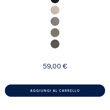
A
59,00 €
partire
da
AGGIUNGI AL CARRELLO