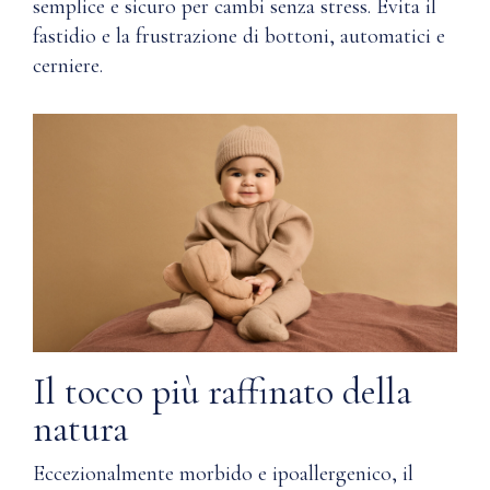
semplice e sicuro per cambi senza stress. Evita il
Naturalmente
offrono
leggero,
fastidio e la frustrazione di bottoni, automatici e
una
traspirante
morbidezza
cerniere.
e
e
termoregolatore
un
comfort
Delicato
che
sulla
tu
pelle
e
sensibile
la
tua
pelle
Resistente
ringrazierete
agli
di
odori
indossare.
Il tocco più raffinato della
Parte
Q: Come
anteriore
Nuna
natura
con
garantisce
finta
la qualità?
Eccezionalmente morbido e ipoallergenico, il
patta