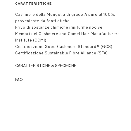
CARATTERISTICHE
Cashmere della Mongolia di grado A puro al 100%,
proveniente da fonti etiche
Privo di sostanze chimiche ignifughe nocive
Membri del Cashmere and Camel Hair Manufacturers
Institute (CCMI)
Certificazione Good Cashmere Standard® (GCS)
Certificazione Sustainable Fibre Alliance (SFA)
CARATTERISTICHE & SPECIFICHE
Dettagli
FAQ
Premium
Q: Cos'è
Wardrobe?
Classico
A:
scollo
Wardrobe
rotondo
è
la
Chiusura