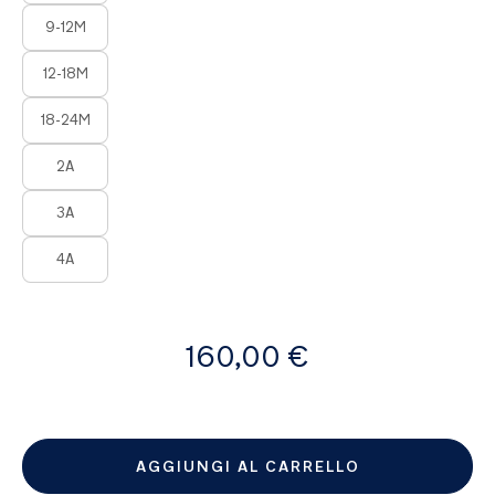
9-12M
12-18M
18-24M
2A
3A
4A
A
160,00 €
partire
da
AGGIUNGI AL CARRELLO