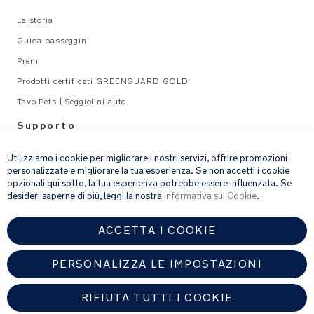
La storia
Guida passeggini
Premi
Prodotti certificati GREENGUARD GOLD
Tavo Pets | Seggiolini auto
Supporto
×
Legal
Utilizziamo i cookie per migliorare i nostri servizi, offrire promozioni
personalizzate e migliorare la tua esperienza. Se non accetti i cookie
opzionali qui sotto, la tua esperienza potrebbe essere influenzata. Se
email address
ISCRIVITI
desideri saperne di più, leggi la nostra
Informativa sui Cookie
.
ACCETTA I COOKIE
Fornendo l’indirizzo e-mail, acconsenti a ricevere via e-mail la nostra
newsletter e le informazioni su prodotti e offerte che potrebbero
interessarti.
PERSONALIZZA LE IMPOSTAZIONI
Per ulteriori dettagli sul trattamento dei dati personali, consulta la
nostra
informativa sulla privacy
.
RIFIUTA TUTTI I COOKIE