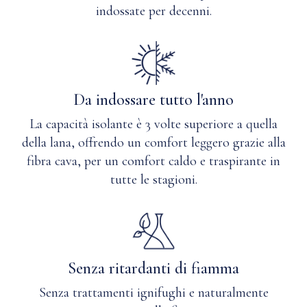
indossate per decenni.
cloro
quando
necessario.
Oppure
lavare
a
Da indossare tutto l'anno
secco
con
La capacità isolante è 3 volte superiore a quella
solvente
della lana, offrendo un comfort leggero grazie alla
delicato
fibra cava, per un comfort caldo e traspirante in
a
tutte le stagioni.
base
di
petrolio
o
silicone.
Senza ritardanti di fiamma
Senza trattamenti ignifughi e naturalmente