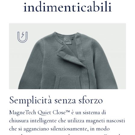
su
indimenticabili
adulti.
polsi
Che
e
tu
caviglie
preferisca
il
Cintura
Cashmere
elastica
o
con
il
coulisse
Cotone
Supima®,
Tasche
entrambi
funzionali
sono
dotati
della
Comfort
Semplicità senza sforzo
nostra
per
tecnologia
tutte
MagneTech Quiet Close™ è un sistema di
Magnetech
le
Quiet
chiusura intelligente che utilizza magneti nascosti
stagioni
Close™
che si agganciano silenziosamente, in modo
e