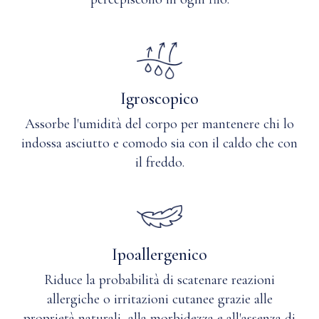
alle
prima
macchie?
scelta
Polsini
Q: Quanto
e
è
orlo:
traspirante
nylon
Igroscopico
il
e
cashmere?
Assorbe l'umidità del corpo per mantenere chi lo
spandex
<0,1
indossa asciutto e comodo sia con il caldo che con
g
il freddo.
Istruzioni
per
la
cura
Ipoallergenico
Non
Riduce la probabilità di scatenare reazioni
appendere.
allergiche o irritazioni cutanee grazie alle
Lavare
proprietà naturali, alla morbidezza e all'assenza di