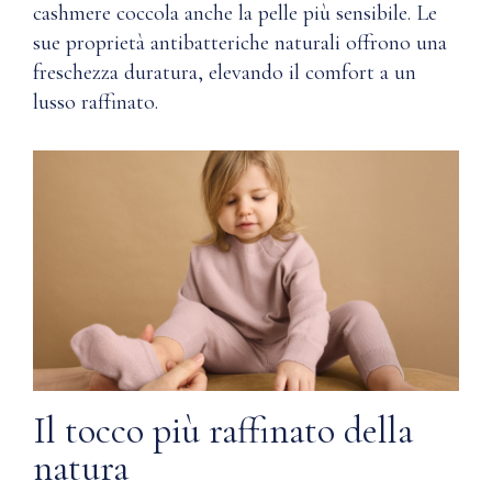
cashmere coccola anche la pelle più sensibile. Le
(rimuovere
Q: Dove
sue proprietà antibatteriche naturali offrono una
il
vengono
freschezza duratura, elevando il comfort a un
punto
utilizzati i
di
lusso raffinato.
materiali
imbastitura
nella
prima
produzione
di
della linea
indossarlo)
Wardrobe
di Nuna?
Protetto
in
Q: Come
una
prendersi
scatola
cura del
portaoggetti
cashmere?
con
chiusura
Q: Come
magnetica
Il tocco più raffinato della
si evita la
a
natura
formazione
scatto
di pallini