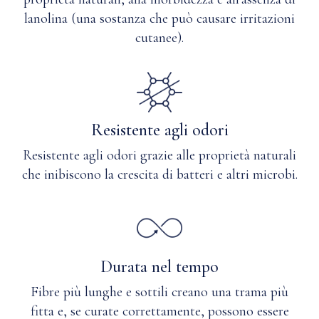
in
lanolina (una sostanza che può causare irritazioni
lavatrice
cutanee).
a
freddo
con
ciclo
delicato.
Capovolgere
Resistente agli odori
il
capo.
Resistente agli odori grazie alle proprietà naturali
Richiudere
che inibiscono la crescita di batteri e altri microbi.
i
magneti.
Stendere
ad
asciugare.
Non
Durata nel tempo
stirare.
Solo
Fibre più lunghe e sottili creano una trama più
candeggina
fitta e, se curate correttamente, possono essere
senza