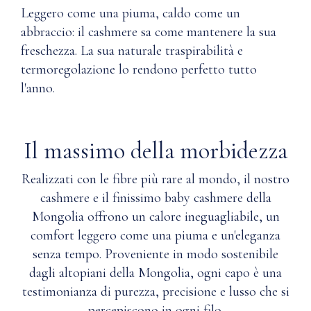
Leggero come una piuma, caldo come un
nel
Include
cashmere?
abbraccio: il cashmere sa come mantenere la sua
un
freschezza. La sua naturale traspirabilità e
sacchetto
Q: Il
in
termoregolazione lo rendono perfetto tutto
cashmere di
mussola
l'anno.
Nuna è
per
stato
riporlo
prodotto e
SPECIFICHE
acquistato
Il massimo della morbidezza
PRODOTTO
eticamente?
Realizzati con le fibre più rare al mondo, il nostro
Materiale
Q: Il
cashmere e il finissimo baby cashmere della
Cashmere
Mongolia offrono un calore ineguagliabile, un
Tessuto
è
comfort leggero come una piuma e un'eleganza
principale:
resistente
100%
senza tempo. Proveniente in modo sostenibile
all'acqua
cashmere
e quindi
dagli altopiani della Mongolia, ogni capo è una
della
più
testimonianza di purezza, precisione e lusso che si
Mongolia
resistente
percepiscono in ogni filo.
di