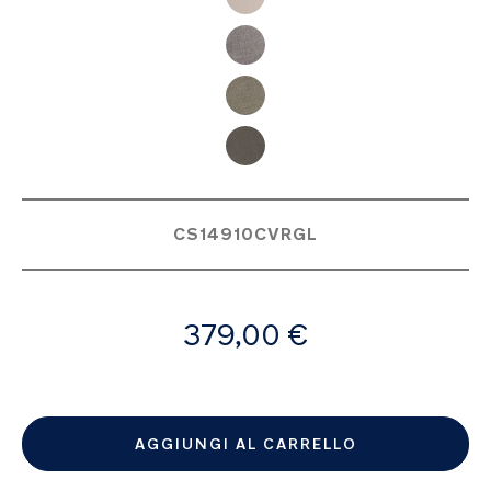
CS14910CVRGL
A
379,00 €
partire
da
AGGIUNGI AL CARRELLO