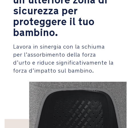
un’ulteriore zona di
sganciare
sicurezza per
rapidamente
tutti
proteggere il tuo
i
seggiolini
bambino.
compatibili
con
NEXT
Lavora in sinergia con la schiuma
system.
per l’assorbimento della forza
d’urto e riduce significativamente la
Sicurezza
forza d’impatto sul bambino.
La
memory
foam
brevettata
Tailor
tech™
e
la