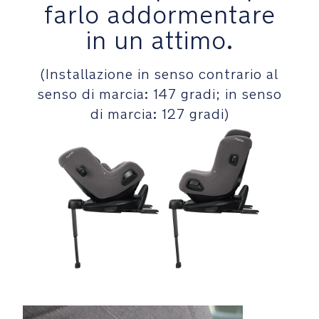
farlo addormentare
installa
y
con
-
in un attimo.
gamba
C
di
h
(Installazione in senso contrario al
supporto
a
e
senso di marcia: 147 gradi; in senso
rt
ISOFIX
_
di marcia: 127 gradi)
per
G
agganciare
L
e
sganciare
rapidamente
tutti
i
seggiolini
compatibili
con
NEXT
system.