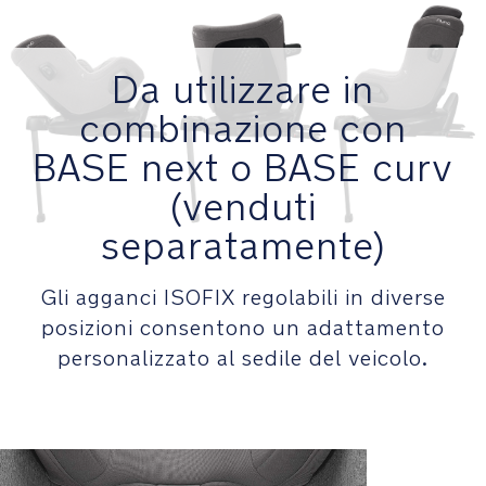
marcia
offre
il
massimo
Da utilizzare in
comfort
combinazione con
BASE next o BASE curv
Poggiatesta
regolabile
(venduti
in
altezza
separatamente)
con
una
Gli agganci ISOFIX regolabili in diverse
sola
mano,
posizioni consentono un adattamento
6
personalizzato al sedile del veicolo.
posizioni
per
adattarsi
alla
crescita