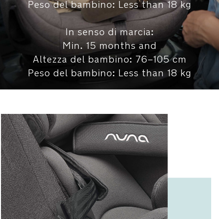
Peso del bambino: Less than 18 kg
tua
tranquillità
In senso di marcia:
Min. 15 months and
L'aletta
SIP
Altezza del bambino: 76–105 cm
crea
Peso del bambino: Less than 18 kg
una
zona
di
sicurezza
aggiuntiva
e
funziona
in
sinergia
con
la
schiuma
EPP
integrata