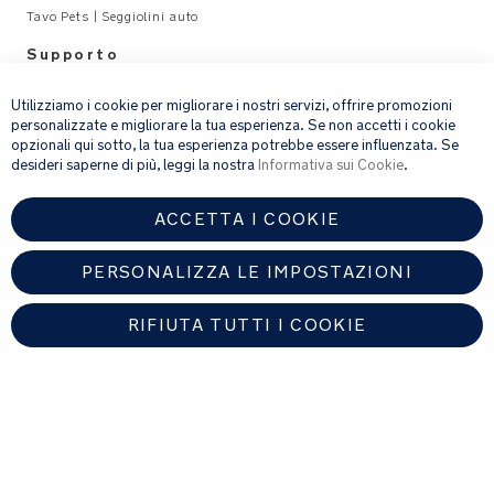
(TENCEL™
Tavo Pets | Seggiolini auto
è
un
Supporto
×
marchio
Legal
registrato
Utilizziamo i cookie per migliorare i nostri servizi, offrire promozioni
di
personalizzate e migliorare la tua esperienza. Se non accetti i cookie
opzionali qui sotto, la tua esperienza potrebbe essere influenzata. Se
email address
Lenzing
ISCRIVITI
desideri saperne di più, leggi la nostra
Informativa sui Cookie
.
AG)
Dettagli
ACCETTA I COOKIE
Fornendo l’indirizzo e-mail, acconsenti a ricevere via e-mail la nostra
premium
newsletter e le informazioni su prodotti e offerte che potrebbero
interessarti.
PERSONALIZZA LE IMPOSTAZIONI
Per ulteriori dettagli sul trattamento dei dati personali, consulta la
I
nostra
informativa sulla privacy
.
supporti
RIFIUTA TUTTI I COOKIE
per
fibbia
magnetica
integrati
ITALY
aiutano
a
Trova un rivenditore autorizzato Nuna
tenere