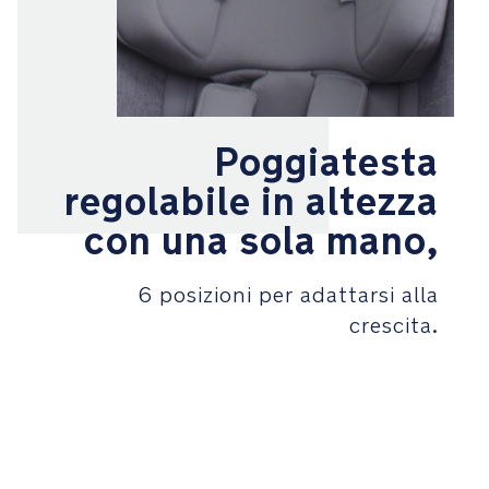
installato
il
seggiolino
La
reclinazione
Poggiatesta
profonda
fino
regolabile in altezza
a
147°
con una sola mano,
in
senso
6 posizioni per adattarsi alla
contrario
alla
crescita.
marcia
e
127°
in
senso
di