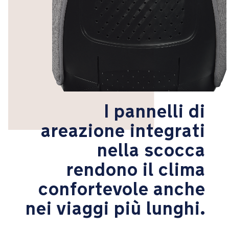
schiuma
EPP
ad
assorbimento
di
energia
portano
la
sicurezza
I pannelli di
in
caso
areazione integrati
di
impatto
nella scocca
laterale
a
rendono il clima
un
confortevole anche
livello
superiore
nei viaggi più lunghi.
Le