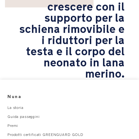
crescere con il
pregiata
lana
supporto per la
Merino
e
schiena rimovibile e
fibre
i riduttori per la
TENCEL™
e
testa e il corpo del
lyocell,
delicate
neonato in lana
sulla
merino.
pelle
del
bambino
e
Nuna
che
regolano
La storia
naturalmente
Guida passeggini
la
temperatura
Premi
corporea
Prodotti certificati GREENGUARD GOLD