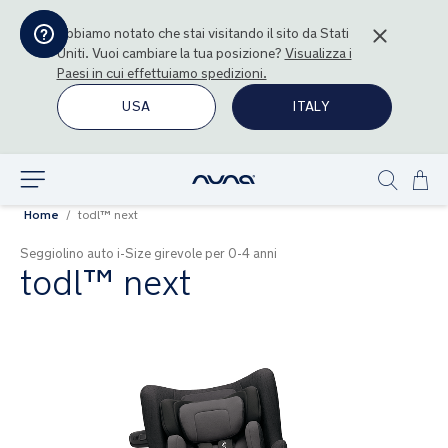
Abbiamo notato che stai visitando il sito da
Stati
Uniti
. Vuoi cambiare la tua posizione?
Visualizza i
Paesi in cui effettuiamo spedizioni.
USA
ITALY
Sal
Esplora
Show
al
Home
todl™ next
search
con
Seggiolino auto i-Size girevole per 0-4 anni
todl™ next
Vai
alla
fine
della
galleria
di
immagini