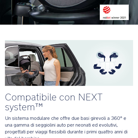
e
insieme
x
al
t
bambino
_
Opzioni
F
di
it
installazione
ti
n
g
BASE
Li
curv:
s
Ruota
t
a
_
360°
G
Compatibile con NEXT
e
L
system™
fa
N
scorrere
u
il
Un sistema modulare che offre due basi girevoli a 360° e
n
seggiolino
una gamma di seggiolini auto per neonati ed evolutivi,
a
verso
progettati per viaggi flessibili durante i primi quattro anni di
_
di