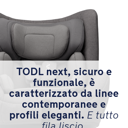
cinture
a
5
punti
che
non
devonon
essere
reinfilate
consentono
di
TODL next, sicuro e
seguire
la
funzionale, è
crescita
caratterizzato da linee
del
bambino
contemporanee e
facilmente
e
profili eleganti.
E tutto
in
sicurezza
fila liscio.