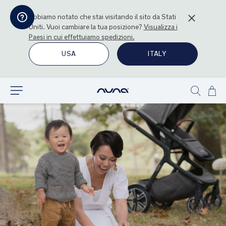
Abbiamo notato che stai visitando il sito da
Stati
Uniti
. Vuoi cambiare la tua posizione?
Visualizza i
Paesi in cui effettuiamo spedizioni.
USA
ITALY
Sal
Esplora
Show
al
search
con