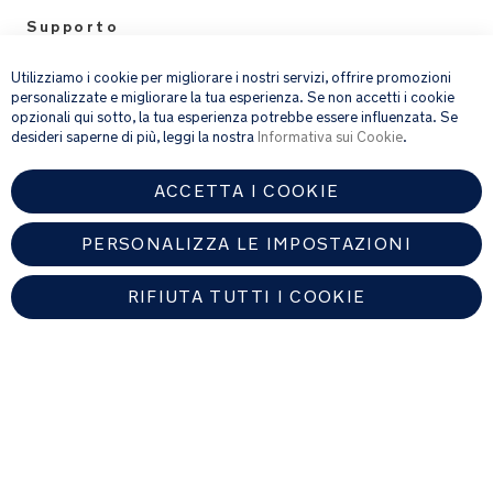
Supporto
×
Legal
Utilizziamo i cookie per migliorare i nostri servizi, offrire promozioni
personalizzate e migliorare la tua esperienza. Se non accetti i cookie
opzionali qui sotto, la tua esperienza potrebbe essere influenzata. Se
email address
ISCRIVITI
desideri saperne di più, leggi la nostra
Informativa sui Cookie
.
ACCETTA I COOKIE
Fornendo l’indirizzo e-mail, acconsenti a ricevere via e-mail la nostra
newsletter e le informazioni su prodotti e offerte che potrebbero
interessarti.
PERSONALIZZA LE IMPOSTAZIONI
Per ulteriori dettagli sul trattamento dei dati personali, consulta la
nostra
informativa sulla privacy
.
RIFIUTA TUTTI I COOKIE
ITALY
Trova un rivenditore autorizzato Nuna
Copyright © 2026 Nuna Intl BV All rights reserved.