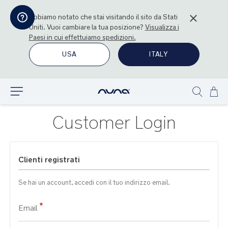
Abbiamo notato che stai visitando il sito da
Stati
Uniti
. Vuoi cambiare la tua posizione?
Visualizza i
Paesi in cui effettuiamo spedizioni.
USA
ITALY
Sal
Esplora
Show
al
search
con
Customer Login
Clienti registrati
Se hai un account, accedi con il tuo indirizzo email.
Email