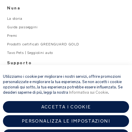
Nuna
La storia
Guida passeggini
Premi
Prodotti certificati GREENGUARD GOLD
Tavo Pets | Seggiolini auto
Supporto
×
Legal
Utilizziamo i cookie per migliorare i nostri servizi, offrire promozioni
personalizzate e migliorare la tua esperienza. Se non accetti i cookie
opzionali qui sotto, la tua esperienza potrebbe essere influenzata. Se
email address
ISCRIVITI
desideri saperne di più, leggi la nostra
Informativa sui Cookie
.
ACCETTA I COOKIE
Fornendo l’indirizzo e-mail, acconsenti a ricevere via e-mail la nostra
newsletter e le informazioni su prodotti e offerte che potrebbero
interessarti.
PERSONALIZZA LE IMPOSTAZIONI
Per ulteriori dettagli sul trattamento dei dati personali, consulta la
nostra
informativa sulla privacy
.