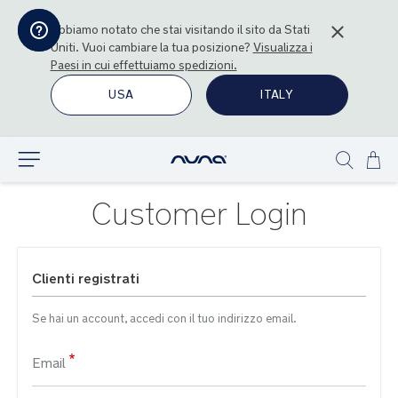
Abbiamo notato che stai visitando il sito da
Stati
Uniti
. Vuoi cambiare la tua posizione?
Visualizza i
Paesi in cui effettuiamo spedizioni.
USA
ITALY
Sal
Esplora
Show
al
search
con
Customer Login
Clienti registrati
Se hai un account, accedi con il tuo indirizzo email.
Email