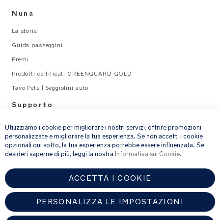
Nuna
La storia
Guida passeggini
Premi
Prodotti certificati GREENGUARD GOLD
Tavo Pets | Seggiolini auto
Supporto
×
Legal
Utilizziamo i cookie per migliorare i nostri servizi, offrire promozioni
personalizzate e migliorare la tua esperienza. Se non accetti i cookie
opzionali qui sotto, la tua esperienza potrebbe essere influenzata. Se
email address
ISCRIVITI
desideri saperne di più, leggi la nostra
Informativa sui Cookie
.
ACCETTA I COOKIE
Fornendo l’indirizzo e-mail, acconsenti a ricevere via e-mail la nostra
newsletter e le informazioni su prodotti e offerte che potrebbero
interessarti.
PERSONALIZZA LE IMPOSTAZIONI
Per ulteriori dettagli sul trattamento dei dati personali, consulta la
nostra
informativa sulla privacy
.